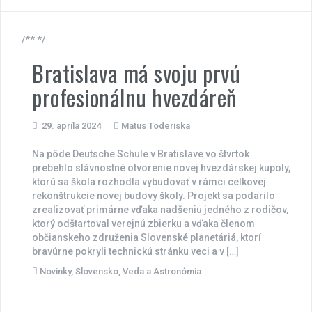
/** */
Bratislava má svoju prvú
profesionálnu hvezdáreň
29. apríla 2024
Matus Toderiska
Na pôde Deutsche Schule v Bratislave vo štvrtok
prebehlo slávnostné otvorenie novej hvezdárskej kupoly,
ktorú sa škola rozhodla vybudovať v rámci celkovej
rekonštrukcie novej budovy školy. Projekt sa podarilo
zrealizovať primárne vďaka nadšeniu jedného z rodičov,
ktorý odštartoval verejnú zbierku a vďaka členom
občianskeho združenia Slovenské planetáriá, ktorí
bravúrne pokryli technickú stránku veci a v […]
Novinky
,
Slovensko
,
Veda a Astronómia