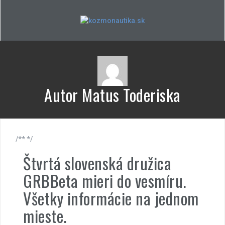
Skip
to
content
Autor
Matus Toderiska
/** */
Štvrtá slovenská družica
GRBBeta mieri do vesmíru.
Všetky informácie na jednom
mieste.