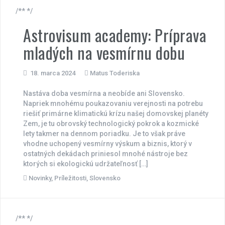
/** */
Astrovisum academy: Príprava
mladých na vesmírnu dobu
18. marca 2024
Matus Toderiska
Nastáva doba vesmírna a neobíde ani Slovensko.
Napriek mnohému poukazovaniu verejnosti na potrebu
riešiť primárne klimatickú krízu našej domovskej planéty
Zem, je tu obrovský technologický pokrok a kozmické
lety takmer na dennom poriadku. Je to však práve
vhodne uchopený vesmírny výskum a biznis, ktorý v
ostatných dekádach priniesol mnohé nástroje bez
ktorých si ekologickú udržateľnosť […]
Novinky
,
Príležitosti
,
Slovensko
/** */