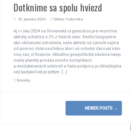
Dotknime sa spolu hviezd
18. januára 2024
Matus Toderiska
Aj v roku 2024 sa Slovenská organizácia pre vesmírne
aktivity uchádza o 2% z Vašich daní. Keďže fungujeme
ako občianske združenie, naše aktivity sú závislé najmä
od pomoci dobrovoľníkov, ktorí sú ochotní darovať nám
svoj čas, či financie. Aktuálna geopolitická situácia našej
malej planéty prináša mnoho komplikácií
a neočakávaných udalostí a Vaša podpora je dôležitejšia
než kedykoľvek predtým. […]
Novinky
Posts
NEWER POSTS
→
navigation