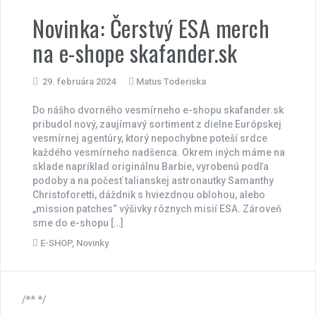
Novinka: Čerstvý ESA merch
na e-shope skafander.sk
29. februára 2024
Matus Toderiska
Do nášho dvorného vesmírneho e-shopu skafander.sk
pribudol nový, zaujímavý sortiment z dielne Európskej
vesmírnej agentúry, ktorý nepochybne poteší srdce
každého vesmírneho nadšenca. Okrem iných máme na
sklade napríklad originálnu Barbie, vyrobenú podľa
podoby a na počesť talianskej astronautky Samanthy
Christoforetti, dáždnik s hviezdnou oblohou, alebo
„mission patches“ výšivky rôznych misií ESA. Zároveň
sme do e-shopu […]
E-SHOP
,
Novinky
/** */