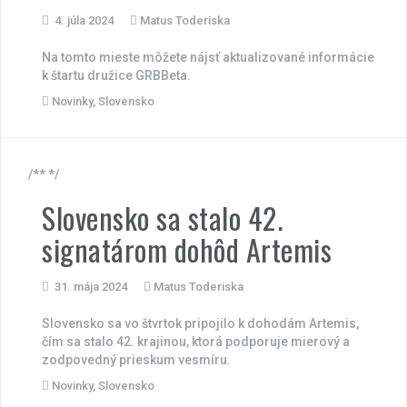
4. júla 2024
Matus Toderiska
Na tomto mieste môžete nájsť aktualizované informácie
k štartu družice GRBBeta.
Novinky
,
Slovensko
/** */
Slovensko sa stalo 42.
signatárom dohôd Artemis
31. mája 2024
Matus Toderiska
Slovensko sa vo štvrtok pripojilo k dohodám Artemis,
čím sa stalo 42. krajinou, ktorá podporuje mierový a
zodpovedný prieskum vesmíru.
Novinky
,
Slovensko