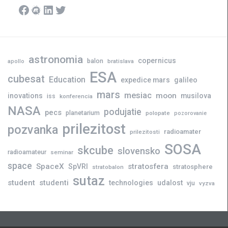
Facebook
Meetup
LinkedIn
Twitter
astronomia
copernicus
balon
bratislava
apollo
ESA
cubesat
Education
expedice mars
galileo
mars
mesiac
moon
inovations
musilova
iss
konferencia
NASA
podujatie
pecs
planetarium
polopate
pozorovanie
prilezitost
pozvanka
radioamater
prilezitosti
SOSA
skcube
slovensko
radioamateur
seminar
space
SpaceX
stratosfera
SpVRI
stratosphere
stratobalon
sutaz
student
studenti
technologies
udalost
vju
vyzva