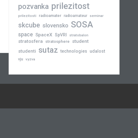
prilezitost
pozvanka
radioamater
radioamateur
prilezitosti
seminar
SOSA
skcube
slovensko
space
SpaceX
SpVRI
stratobalon
stratosfera
student
stratosphere
sutaz
studenti
technologies
udalost
vju
vyzva
Novinky
Slovensko
Zahraničie
Podujatia
Príležitosti
Veda
skCUBE
Rozhovory
Blogy
Tlačové
a
správy
Astronómia