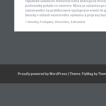
republike uskutoční medzinárodná analógová misia,
podmienky pobytu vo vesmíre. Misia je súčasťou pr
zameraného na prehlbovanie spolupráce medzi kra
štvorky v oblasti vesmírneho výskumu a prípravy bu
Novinky
,
Podujatia
,
Slovensko
,
Zahraničie
Proudly powered by WordPress
|
Theme:
FlyMag
by Them