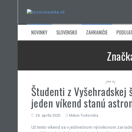
Skip
to
content
NOVINKY
SLOVENSKO
ZAHRANIČIE
PODUJAT
Značk
/** */
Študenti z Vyšehradskej 
jeden víkend stanú astro
24. apríla 2025
Matus Toderiska
Už tento víkend sa v jedinečnom výcvikovom zariade