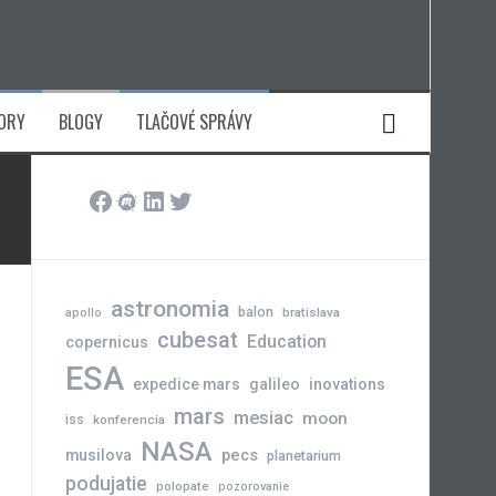
ORY
BLOGY
TLAČOVÉ SPRÁVY
Facebook
Meetup
LinkedIn
Twitter
astronomia
balon
bratislava
apollo
cubesat
Education
copernicus
ESA
expedice mars
galileo
inovations
mars
mesiac
moon
iss
konferencia
NASA
pecs
musilova
planetarium
podujatie
polopate
pozorovanie