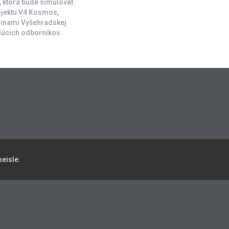
 ktorá bude simulovať
ojektu V4 Kosmos,
jinami Vyšehradskej
dúcich odborníkov.
eisle.