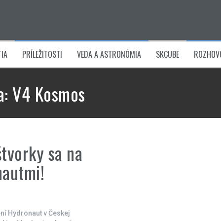
IA
PRÍLEŽITOSTI
VEDA A ASTRONÓMIA
SKCUBE
ROZHOV
a:
V4 Kosmos
štvorky sa na
nautmi!
ní Hydronaut v Českej