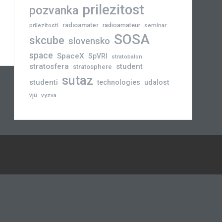
prilezitost
pozvanka
radioamater
radioamateur
prilezitosti
seminar
SOSA
skcube
slovensko
space
SpaceX
SpVRI
stratobalon
stratosfera
student
stratosphere
sutaz
studenti
technologies
udalost
vju
vyzva
Novinky
Slovensko
Zahraničie
Podujatia
Príležitosti
Veda
skCUBE
Rozhovory
Blogy
Tlačové
a
správy
Astronómia