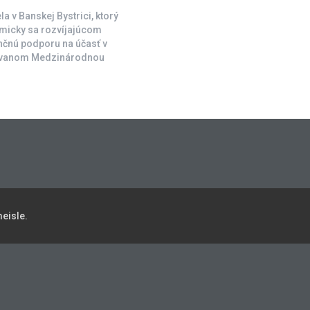
a v Banskej Bystrici, ktorý
amicky sa rozvíjajúcom
nčnú podporu na účasť v
zovanom Medzinárodnou
eisle.