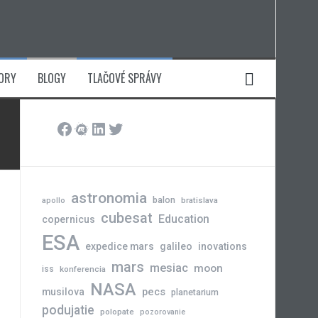
ORY
BLOGY
TLAČOVÉ SPRÁVY
Facebook
Meetup
LinkedIn
Twitter
astronomia
balon
bratislava
apollo
cubesat
Education
copernicus
ESA
expedice mars
galileo
inovations
mars
mesiac
moon
iss
konferencia
NASA
pecs
musilova
planetarium
podujatie
polopate
pozorovanie