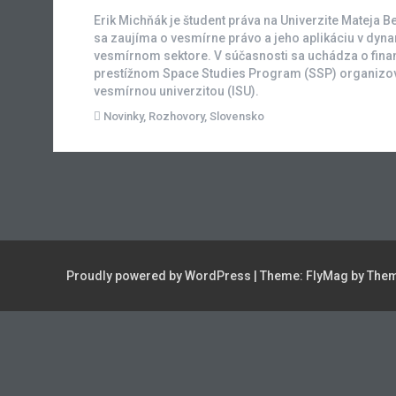
Erik Michňák je študent práva na Univerzite Mateja Bel
sa zaujíma o vesmírne právo a jeho aplikáciu v dyn
vesmírnom sektore. V súčasnosti sa uchádza o fina
prestížnom Space Studies Program (SSP) organi
vesmírnou univerzitou (ISU).
Novinky
,
Rozhovory
,
Slovensko
Proudly powered by WordPress
|
Theme:
FlyMag
by Them