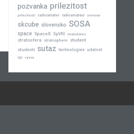
prilezitost
pozvanka
radioamater
radioamateur
prilezitosti
seminar
SOSA
skcube
slovensko
space
SpaceX
SpVRI
stratobalon
stratosfera
student
stratosphere
sutaz
studenti
technologies
udalost
vju
vyzva
Novinky
Slovensko
Zahraničie
Podujatia
Príležitosti
Veda
skCUBE
Rozhovory
Blogy
Tlačové
a
správy
Astronómia