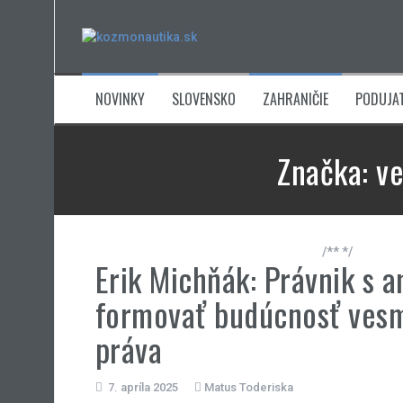
Skip
to
content
NOVINKY
SLOVENSKO
ZAHRANIČIE
PODUJAT
Značka:
ve
/** */
Erik Michňák: Právnik s 
formovať budúcnosť ves
práva
7. apríla 2025
Matus Toderiska