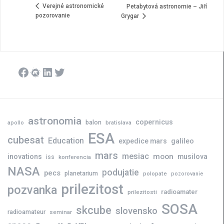
Verejné astronomické
Petabytová astronomie – Jiří
pozorovanie
Grygar
Facebook
Meetup
LinkedIn
Twitter
astronomia
copernicus
balon
bratislava
apollo
ESA
cubesat
Education
expedice mars
galileo
mars
mesiac
moon
inovations
musilova
iss
konferencia
NASA
podujatie
pecs
planetarium
polopate
pozorovanie
prilezitost
pozvanka
radioamater
prilezitosti
SOSA
skcube
slovensko
radioamateur
seminar