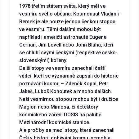
1978 třetím státem světa, který měl ve
vesmíru svého občana. Kosmonaut Vladimír
Remek je ale pouze jednou českou stopou
ve vesmíru. Těmi dalšími mohou být
například i američtí astronauté Eugene
Cernan, Jim Lovell nebo John Blaha, kteří
se chlubí svými českými (respektive česko-
slovenskými) kořeny.
Další stopy ve vesmíru zanechali čeští
vědci, kteří se významně zapsali do historie
poznávání kosmu – Zdeněk Kopal, Petr
Jakeš, Luboš Kohoutek a mnoho dalších.
Naší vesmírnou stopou mohou být i družice
Magion nebo Mimosa, či detektory
kosmického záření DOSIS na palubě
Mezinárodní kosmické stanice.
Ale proč by se mezi stopy, které zanechali
Češi v historii dobývání kosmu, nemohla