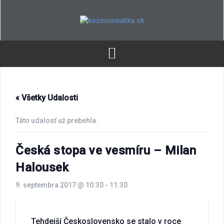
Skip
to
content
« Všetky Udalosti
Táto udalosť už prebehla.
Česká stopa ve vesmíru – Milan
Halousek
9. septembra 2017 @ 10:30
-
11:30
Tehdejší Československo se stalo v roce