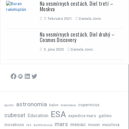
Na vesmírnych cestách. Diel tretí –
Moskva
7. februára 2021
Daniela Jovic
Na vesmírnych cestách. Diel druhý –
Cosmos Discovery
5. júna 2020
Daniela Jovic
Facebook
Meetup
LinkedIn
Twitter
astronomia
copernicus
balon
bratislava
apollo
ESA
cubesat
Education
expedice mars
galileo
mars
mesiac
moon
inovations
musilova
iss
konferencia