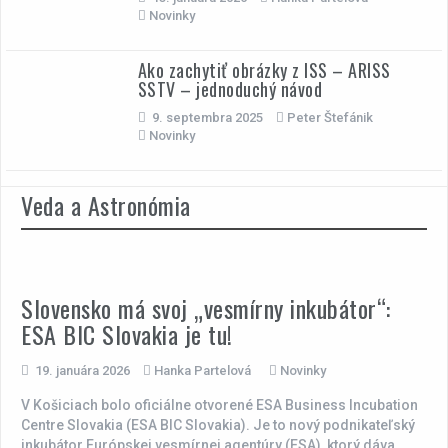
Novinky
Ako zachytiť obrázky z ISS – ARISS
SSTV – jednoduchý návod
9. septembra 2025
Peter Štefánik
Novinky
Veda a Astronómia
Slovensko má svoj „vesmírny inkubátor“:
ESA BIC Slovakia je tu!
19. januára 2026
Hanka Partelová
Novinky
V Košiciach bolo oficiálne otvorené ESA Business Incubation
Centre Slovakia (ESA BIC Slovakia). Je to nový podnikateľský
inkubátor Európskej vesmírnej agentúry (ESA), ktorý dáva