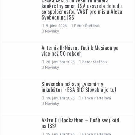
Česká cesta do vesmíru naberá
konkrétny smer: ESA uzavrela dohodu
so spoločnosťou VAST pre misiu Aleša
Svobodu na ISS
9. júna 2026
Peter Štefánik
Novinky
Artemis II: Návrat ľudí k Mesiacu po
viac než 50 rokoch
20. januára 2026
Peter Štefánik
Novinky
Slovensko má svoj „vesmírny
inkubátor“: ESA BIC Slovakia je tu!
19. januára 2026
Hanka Partelová
Novinky
Astro Pi Hackathon – Pošli svoj kód
na ISS!
15. januára 2026
Hanka Partelová