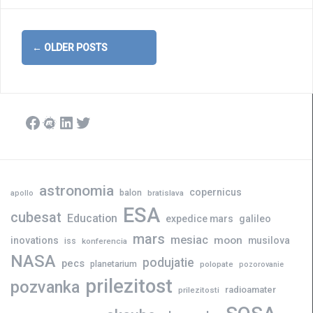
Posts
←
OLDER POSTS
navigation
Facebook
Meetup
LinkedIn
Twitter
astronomia
copernicus
balon
bratislava
apollo
ESA
cubesat
Education
expedice mars
galileo
mars
mesiac
moon
inovations
musilova
iss
konferencia
NASA
podujatie
pecs
planetarium
polopate
pozorovanie
prilezitost
pozvanka
radioamater
prilezitosti