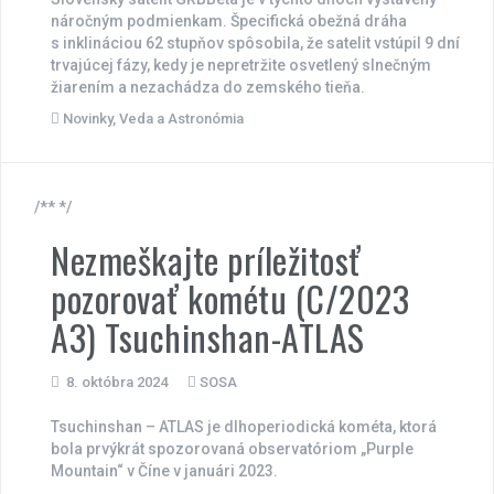
náročným podmienkam. Špecifická obežná dráha
s inklináciou 62 stupňov spôsobila, že satelit vstúpil 9 dní
trvajúcej fázy, kedy je nepretržite osvetlený slnečným
žiarením a nezachádza do zemského tieňa.
Novinky
,
Veda a Astronómia
/** */
Nezmeškajte príležitosť
pozorovať kométu (C/2023
A3) Tsuchinshan-ATLAS
8. októbra 2024
SOSA
Tsuchinshan – ATLAS je dlhoperiodická kométa, ktorá
bola prvýkrát spozorovaná observatóriom „Purple
Mountain“ v Číne v januári 2023.