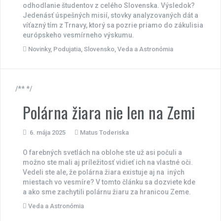
odhodlanie študentov z celého Slovenska. Výsledok?
Jedenásť úspešných misií, stovky analyzovaných dát a
víťazný tím z Trnavy, ktorý sa pozrie priamo do zákulisia
európskeho vesmírneho výskumu.
Novinky
,
Podujatia
,
Slovensko
,
Veda a Astronómia
/** */
Polárna žiara nie len na Zemi
6. mája 2025
Matus Toderiska
O farebných svetlách na oblohe ste už asi počuli a
možno ste mali aj príležitosť vidieť ich na vlastné oči.
Vedeli ste ale, že polárna žiara existuje aj na iných
miestach vo vesmíre? V tomto článku sa dozviete kde
a ako sme zachytili polárnu žiaru za hranicou Zeme.
Veda a Astronómia