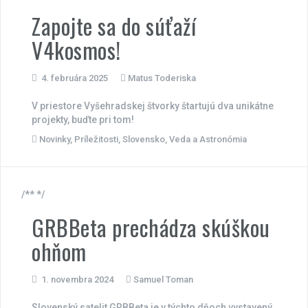
Zapojte sa do súťaží
V4kosmos!
4. februára 2025
Matus Toderiska
V priestore Vyšehradskej štvorky štartujú dva unikátne
projekty, buďte pri tom!
Novinky
,
Príležitosti
,
Slovensko
,
Veda a Astronómia
/** */
GRBBeta prechádza skúškou
ohňom
1. novembra 2024
Samuel Toman
Slovenský satelit GRBBeta je v týchto dňoch vystavený