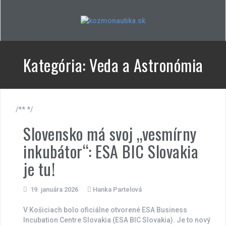
Skip
to
content
Kategória:
Veda a Astronómia
/** */
Slovensko má svoj „vesmírny
inkubátor“: ESA BIC Slovakia
je tu!
19. januára 2026
Hanka Partelová
V Košiciach bolo oficiálne otvorené ESA Business
Incubation Centre Slovakia (ESA BIC Slovakia). Je to nový