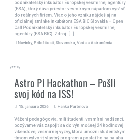
podnikateľský inkubátor Európskej vesmírnej agentúry
(ESA), ktorý dáva priestor vesmírnym nápadom vyrásť
do reálnych firiem. Viac o jeho vzniku nájdeš aj na
oficiálnej stránke inkubátora ESA BIC Slovakia – Open
Call Podnikateľský inkubátor Európskej vesmírnej
agentúry (ESA BIC). Zdroj: […]
Novinky
,
Príležitosti
,
Slovensko
,
Veda a Astronómia
/** */
Astro Pi Hackathon – Pošli
svoj kód na ISS!
15. januára 2026
Hanka Partelová
Vážení pedagógovia, milí študenti, vesmírni nadšenci,
pozývame vás zapojiť sa do výnimočnej 24 hodinovej
víkendovej vesmírnej výzvy, ktorá umožní študentským
tímom vytvoriť vlastný program a poslať ho na palubu