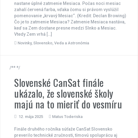
nastane úplné zatmenie Mesiaca. Počas noci mesiac
zahalí červená farba, vďaka čomu si právom vyslúžil
pomenovanie „krvavý Mesiac“. (Kredit: Declan Browing)
Čo je to zatmenie Mesiaca? Zatmenie Mesiaca nastáva,
keď sa Zem dostane presne medzi Slnko a Mesiac.
Vtedy Zem vrhá […]
Novinky
,
Slovensko
,
Veda a Astronómia
/** */
Slovenské CanSat finále
ukázalo, že slovenské školy
majú na to mieriť do vesmíru
12. mája 2025
Matus Toderiska
Finále druhého ročníka súťaže CanSat Slovensko
preverilo technické zručnosti, tímovú spoluprácu aj