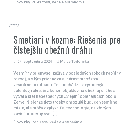
Novinky
,
Príležitosti
,
Veda a Astronómia
/** */
Smetiari v kozme: Riešenia pre
čistejšiu obežnú dráhu
24. septembra 2024
Matus Toderiska
Vesmírny priemysel zažíva v posledných rokoch rapídny
rozvoj, a s tým prichádza aj nárast množstva
vesmírneho odpadu. Ten pochádza z vyradených
satelitov, rakiet či z kolízií objektov na obežnej dráhe a
vytvára sieť nebezpečných „črepín“ obiehajúcich okolo
Zeme. Nielenže tieto trosky ohrozujú budúce vesmírne
misie, ale môžu ovplyvniť aj technológie, na ktorých
závisí moderný svet […]
Novinky
,
Podujatia
,
Veda a Astronómia