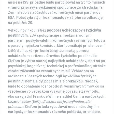
misie na ISS, prípadne budú participovať na týchto misiách
v rámci prípravy a výskumnej spolupráce zo strediska na
Zemi alebo sa zúčastňovať komerčných misií partnerov
ESA. Počet vybratých kozmonautov v zálohe sa odhaduje
na približne 20.
Veľkou novinkou je tiež
podpora uchádzačov s fyzickým
postihnutím
. ESA spolupracuje s medzinárodnými
partnermi, poskytovateľmi komerčných vesmírnych letov a
s paraolympijskou komisiou, ktorí pomáhajú pri stanovení
kritérií a neskôr pri konkrétnej technickej pomoci
uchádzačom s rôznou úrovňou fyzického postihnutia.
Cieľom je vybrať naozaj najlepších uchádzačov, ktorí sú po
psychickej, kognitívnej, technickej a profesionálnej stránke
vhodní zúčastniť sa vesmírnych misií. Vzhľadom na
možnosti súčasných technológii by väčšina fyzických
postihnutí nemala byť počas misie prekážkou. Naopak,
bude to obohatenie rôznorodosti vesmírnych tímov, čo sa
všeobecne vo vedeckom výskume považuje za výhodu.
Ako sa vyjadril Frank de Winne, riaditeľ Centra európskych
kozmonautov (EAC),
diverzita nie je nevýhodou, ale
prínosom
. Cieľom je teda vybudovať medzinárodný tím
európskych kozmonautov rôzneho pohlavia, orientácie,