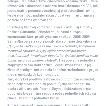
neuspejú v niektorej fáze výberového konania, získajú veľa
užitočných skúsenosti a odozva, ktorú dostanú od ESA, ich
jednoznačne posunie v osobnej aj profesionálnej rovine.
Navyše sa môžu naďalej zúčastňovať vesmírnych misií z
pozície pozemských základní.
Stredajšej tlačovej konferencie sa zúčastnili aj Timothy
Peake a Samantha Cristoforetti, súčasní európski
kozmonauti, ktorí prešli výberom v rokoch 2008-2009.
Samantha opísala svoje pocity ako splnenie detského sna:
„
Spojilo to všetky moje vášne – veda a technika, komplexne
technické zariadenia, vyzývajúce pracovné prostredie,
medzinárodný tím kolegov, popularita, fyzická kondícia a ako
bonus, do práce chodím raketou!
“. Tiež popisuje jednotlivé
etapy výberu ako dobrodružnú cestu, ktorá zmenila jej
život už predtým, než dostala konečné rozhodnutie o prijatí
medzi európskych kozmonautov.
Tim, ktorý bol predtým testovacím pilotom, zase uviedol,
že ho celý proces donútil posunúť jeho schopnosti na
oveľa vyššiu úroveň. Potenciálnym uchádzačom preto
odporúča byť samými sebou a počas jednotlivých etáp sa
plne sústrediť ne jednotlivé kroky.
Konkrétnejšie informácie zverejní ESA v čase začiatku