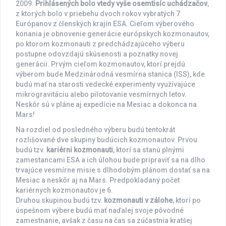
2009.
Prihlásených bolo vtedy vyše osemtisíc uchádzačov
,
z ktorých bolo v priebehu dvoch rokov vybratých 7
Európanov z členských krajín ESA. Cieľom výberového
konania je obnovenie generácie európskych kozmonautov,
po ktorom kozmonauti z predchádzajúceho výberu
postupne odovzdajú skúsenosti a poznatky novej
generácii. Prvým cieľom kozmonautov, ktorí prejdú
výberom bude Medzinárodná vesmírna stanica (ISS), kde
budú mať na starosti vedecké experimenty využívajúce
mikrogravitáciu alebo pilotovanie vesmírnych letov.
Neskôr sú v pláne aj expedície na Mesiac a dokonca na
Mars!
Na rozdiel od posledného výberu budú tentokrát
rozlišované dve skupiny budúcich kozmonautov. Prvou
budú tzv.
kariérni kozmonauti
, ktorí sa stanú plnými
zamestancami ESA a ich úlohou bude pripraviť sa na dlho
trvajúce vesmírne misie s dlhodobým plánom dostať sa na
Mesiac a neskôr aj na Mars. Predpokladaný počet
kariérnych kozmonautov je 6.
Druhou skupinou budú tzv.
kozmonauti v zálohe
, ktorí po
úspešnom výbere budú mať naďalej svoje pôvodné
zamestnanie, avšak z času na čas sa zúčastnia kratšej