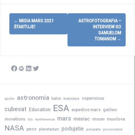
Post
←
MISIA MARS 2021
ASTROFOTOGRAFIA –
navigation
ŠTARTUJE!
INTERVIEW SO
SAMUELOM
TOMANOM
→
Facebook
Meetup
LinkedIn
Twitter
astronomia
copernicus
balon
bratislava
apollo
ESA
cubesat
Education
expedice mars
galileo
mars
mesiac
moon
inovations
musilova
iss
konferencia
NASA
podujatie
pecs
planetarium
polopate
pozorovanie