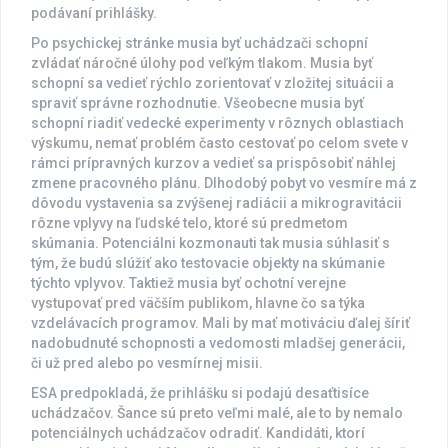
podávaní prihlášky.
Po psychickej stránke musia byť uchádzači schopní
zvládať náročné úlohy pod veľkým tlakom. Musia byť
schopní sa vedieť rýchlo zorientovať v zložitej situácii a
spraviť správne rozhodnutie. Všeobecne musia byť
schopní riadiť vedecké experimenty v rôznych oblastiach
výskumu, nemať problém často cestovať po celom svete v
rámci prípravných kurzov a vedieť sa prispôsobiť náhlej
zmene pracovného plánu. Dlhodobý pobyt vo vesmíre má z
dôvodu vystavenia sa zvýšenej radiácii a mikrogravitácii
rôzne vplyvy na ľudské telo, ktoré sú predmetom
skúmania. Potenciálni kozmonauti tak musia súhlasiť s
tým, že budú slúžiť ako testovacie objekty na skúmanie
týchto vplyvov. Taktiež musia byť ochotní verejne
vystupovať pred väčším publikom, hlavne čo sa týka
vzdelávacích programov. Mali by mať motiváciu ďalej šíriť
nadobudnuté schopnosti a vedomosti mladšej generácii,
či už pred alebo po vesmírnej misii.
ESA predpokladá, že prihlášku si podajú desaťtisíce
uchádzačov. Šance sú preto veľmi malé, ale to by nemalo
potenciálnych uchádzačov odradiť. Kandidáti, ktorí