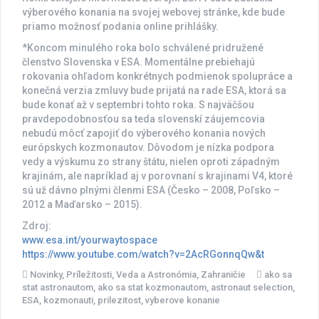
výberového konania na svojej webovej stránke, kde bude
priamo možnosť podania online prihlášky.
*Koncom minulého roka bolo schválené pridružené
členstvo Slovenska v ESA. Momentálne prebiehajú
rokovania ohľadom konkrétnych podmienok spolupráce a
konečná verzia zmluvy bude prijatá na rade ESA, ktorá sa
bude konať až v septembri tohto roka. S najväčšou
pravdepodobnosťou sa teda slovenskí záujemcovia
nebudú môcť zapojiť do výberového konania nových
európskych kozmonautov. Dôvodom je nízka podpora
vedy a výskumu zo strany štátu, nielen oproti západným
krajinám, ale napríklad aj v porovnaní s krajinami V4, ktoré
sú už dávno plnými členmi ESA (Česko – 2008, Poľsko –
2012 a Maďarsko – 2015).
Zdroj:
www.esa.int/yourwaytospace
https://www.youtube.com/watch?v=2AcRGonnqQw&t
Novinky
,
Príležitosti
,
Veda a Astronómia
,
Zahraničie
ako sa
stat astronautom
,
ako sa stat kozmonautom
,
astronaut selection
,
ESA
,
kozmonauti
,
prilezitost
,
vyberove konanie