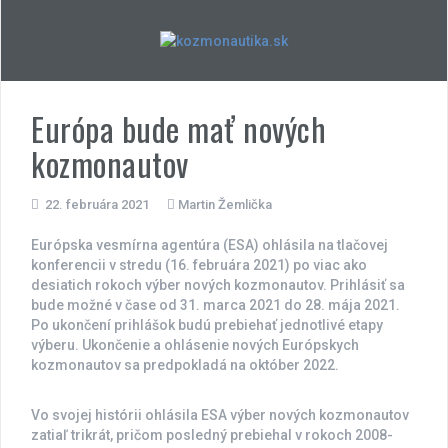
Skip
to
content
Európa bude mať nových
kozmonautov
22. februára 2021
Martin Žemlička
Európska vesmírna agentúra (ESA) ohlásila na tlačovej
konferencii v stredu (16. februára 2021) po viac ako
desiatich rokoch výber nových kozmonautov. Prihlásiť sa
bude možné v čase od 31. marca 2021 do 28. mája 2021.
Po ukončení prihlášok budú prebiehať jednotlivé etapy
výberu. Ukončenie a ohlásenie nových Európskych
kozmonautov sa predpokladá na október 2022.
Vo svojej histórii ohlásila ESA výber nových kozmonautov
zatiaľ trikrát, pričom posledný prebiehal v rokoch 2008-