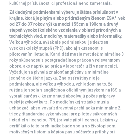
kultúrnej príslušnosti či profesionálneho zamerania.
Základnými podmienkami výberu je štátna príslušnosť v
krajine, ktorá je plným alebo pridruženým členom ESA*, vek
od 27 do 37 rokov, výška medzi 155cm a 190cm a druhý
stupeň vysokoškolského vzdelania v oblasti prírodných a
technických vied, medicíny, matematiky alebo informatiky.
Veľkou výhodou, avšak nie podmienkou, je tiež tretí
vysokoškolský stupeň (PhD), ako aj skúsenosti s
pilotovaním lietadla. Kandidáti musia mať tiež minimálne 3
roky skúseností s postgraduálnou prácou v relevantnom
obore, ako napríklad práca v laboratóriu či v nemocnici.
Vyžaduje sa plynulá znalosť angličtiny a minimálne
jedného ďalšieho jazyka. Znalosť ruštiny nie je
podmienkou, ale veľkou výhodou, vzhľadom na to, že
ruština je spolu s angličtinou oficiálnym jazykom na ISS a
vybratí európski kozmonauti absolvujú počas prípravy
ruský jazykový kurz. Po medicínskej stránke musia
uchádzači absolvovať zdravotnú prehliadku minimálne 2.
triedy, štandardne vykonávanej pre pilotov súkromných
lietadiel s licenciou PPL (private pilot license). Lekársky
certifikát o tejto prehliadke bude spolu so životopisom,
motivačným listom a kópiou pasu súčasťou prílohy pri