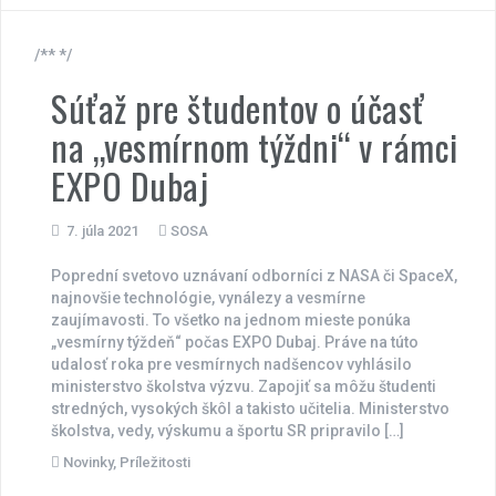
/** */
Súťaž pre študentov o účasť
na „vesmírnom týždni“ v rámci
EXPO Dubaj
7. júla 2021
SOSA
Poprední svetovo uznávaní odborníci z NASA či SpaceX,
najnovšie technológie, vynálezy a vesmírne
zaujímavosti. To všetko na jednom mieste ponúka
„vesmírny týždeň“ počas EXPO Dubaj. Práve na túto
udalosť roka pre vesmírnych nadšencov vyhlásilo
ministerstvo školstva výzvu. Zapojiť sa môžu študenti
stredných, vysokých škôl a takisto učitelia. Ministerstvo
školstva, vedy, výskumu a športu SR pripravilo […]
Novinky
,
Príležitosti