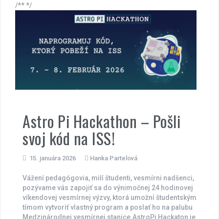
/** */
Astro Pi Hackathon – Pošli
svoj kód na ISS!
15. januára 2026
Hanka Partelová
Vážení pedagógovia, milí študenti, vesmírni nadšenci,
pozývame vás zapojiť sa do výnimočnej 24 hodinovej
víkendovej vesmírnej výzvy, ktorá umožní študentským
tímom vytvoriť vlastný program a poslať ho na palubu
Medzinárodnej vesmírnej stanice.AstroPi Hackaton je