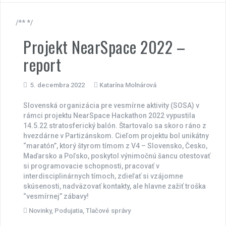
/** */
Projekt NearSpace 2022 –
report
5. decembra 2022
Katarína Molnárová
Slovenská organizácia pre vesmírne aktivity (SOSA) v
rámci projektu NearSpace Hackathon 2022 vypustila
14.5.22 stratosferický balón. Štartovalo sa skoro ráno z
hvezdárne v Partizánskom. Cieľom projektu bol unikátny
“maratón”, ktorý štyrom tímom z V4 – Slovensko, Česko,
Maďarsko a Poľsko, poskytol výnimočnú šancu otestovať
si programovacie schopnosti, pracovať v
interdisciplinárnych tímoch, zdieľať si vzájomne
skúsenosti, nadväzovať kontakty, ale hlavne zažiť troška
“vesmírnej” zábavy!
Novinky
,
Podujatia
,
Tlačové správy