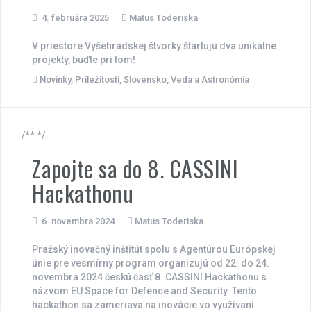
4. februára 2025
Matus Toderiska
V priestore Vyšehradskej štvorky štartujú dva unikátne
projekty, buďte pri tom!
Novinky
,
Príležitosti
,
Slovensko
,
Veda a Astronómia
/** */
Zapojte sa do 8. CASSINI
Hackathonu
6. novembra 2024
Matus Toderiska
Pražský inovačný inštitút spolu s Agentúrou Európskej
únie pre vesmírny program organizujú od 22. do 24.
novembra 2024 českú časť 8. CASSINI Hackathonu s
názvom EU Space for Defence and Security. Tento
hackathon sa zameriava na inovácie vo využívaní