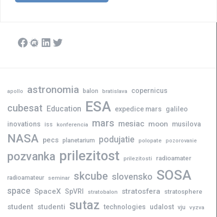
navigation
Facebook
Meetup
LinkedIn
Twitter
astronomia
copernicus
balon
bratislava
apollo
ESA
cubesat
Education
expedice mars
galileo
mars
mesiac
moon
inovations
musilova
iss
konferencia
NASA
podujatie
pecs
planetarium
polopate
pozorovanie
prilezitost
pozvanka
radioamater
prilezitosti
SOSA
skcube
slovensko
radioamateur
seminar
space
SpaceX
stratosfera
SpVRI
stratosphere
stratobalon
sutaz
student
studenti
technologies
udalost
vju
vyzva