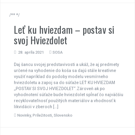
/** */
Leť ku hviezdam – postav si
svoj Hviezdolet
28. apríla 2021
SOSA
Daj šancu svojej predstavivosti a ukáž, že aj predmety
určené na vyhodenie do koša sa dajú stále kreatívne
využiť napríklad do podoby modelu vesmírneho
hviezdoletu a zapoj sa do súťaže LEŤ KU HVIEZDAM
,,POSTAV SI SVOJ HVIEZDOLET“.Zároveň ak po
vyhodnotení súťaže bude hviezdolet spĺnať čo najväčšiu
recyklovateľnosť použitých materiálov a vhodnosť k
likvidácii v zberoch […]
Novinky
,
Príležitosti
,
Slovensko