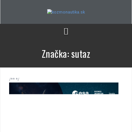
Skip
to
content
Značka:
sutaz
/** */