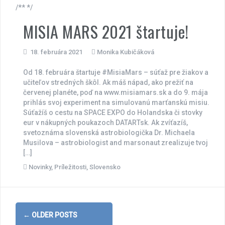
/** */
MISIA MARS 2021 štartuje!
18. februára 2021
Monika Kubičáková
Od 18. februára štartuje #MisiaMars – súťaž pre žiakov a
učiteľov stredných škôl. Ak máš nápad, ako prežiť na
červenej planéte, poď na www.misiamars.sk a do 9. mája
prihlás svoj experiment na simulovanú marťanskú misiu.
Súťažíš o cestu na SPACE EXPO do Holandska či stovky
eur v nákupných poukazoch DATARTsk. Ak zvíťazíš,
svetoznáma slovenská astrobiologička Dr. Michaela
Musilova – astrobiologist and marsonaut zrealizuje tvoj
[…]
Novinky
,
Príležitosti
,
Slovensko
Posts
←
OLDER POSTS