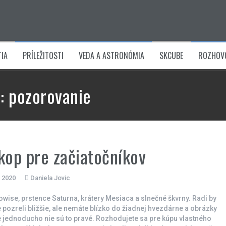
IA
PRÍLEŽITOSTI
VEDA A ASTRONÓMIA
SKCUBE
ROZHOV
a:
pozorovanie
kop pre začiatočníkov
a 2020
Daniela Jovic
ise, prstence Saturna, krátery Mesiaca a slnečné škvrny. Radi by
e pozreli bližšie, ale nemáte blízko do žiadnej hvezdárne a obrázky
e jednoducho nie sú to pravé. Rozhodujete sa pre kúpu vlastného