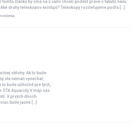
V tomto článku by sme sa s vami chceli podeliť práve o takúto našu
 Aké druhy teleskopov existujú? Teleskopy rozdeľujeme podľa […]
tronómia
očnej oblohy. Ak to bude
by ste nemali vynechať,
 to bude užitočné pre tých,
ie ETA Aquaridy V máji nás
stí. V prvých dňoch
siac bude jasne […]