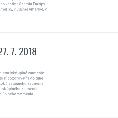
é na väčšine územia Európy,
 Ameriky, v Južnej Amerike, v
7. 7. 2018
 historické úplné zatmenie
tosť pozorovať takto dlhé
atok čiastočného zatmenia
atok úplného zatmenia
c úplného zatmenia