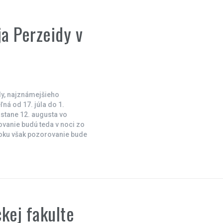
ja Perzeidy v
dy, najznámejšieho
ľná od 17. júla do 1.
stane 12. augusta vo
vanie budú teda v noci zo
roku však pozorovanie bude
kej fakulte