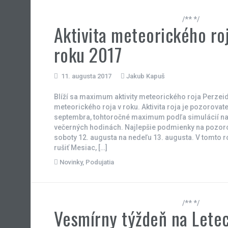
/** */
Aktivita meteorického ro
roku 2017
11. augusta 2017
Jakub Kapuš
Blíží sa maximum aktivity meteorického roja Perzei
meteorického roja v roku. Aktivita roja je pozorovate
septembra, tohtoročné maximum podľa simulácií na
večerných hodinách. Najlepšie podmienky na pozoro
soboty 12. augusta na nedeľu 13. augusta. V tomto 
rušiť Mesiac, […]
Novinky
,
Podujatia
/** */
Vesmírny týždeň na Letec