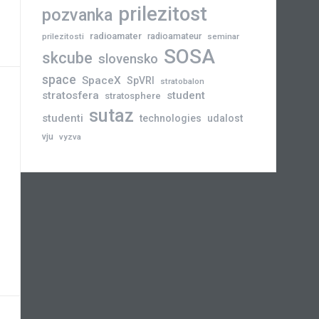
prilezitost
pozvanka
radioamater
radioamateur
prilezitosti
seminar
SOSA
skcube
slovensko
space
SpaceX
SpVRI
stratobalon
stratosfera
student
stratosphere
sutaz
studenti
technologies
udalost
vju
vyzva