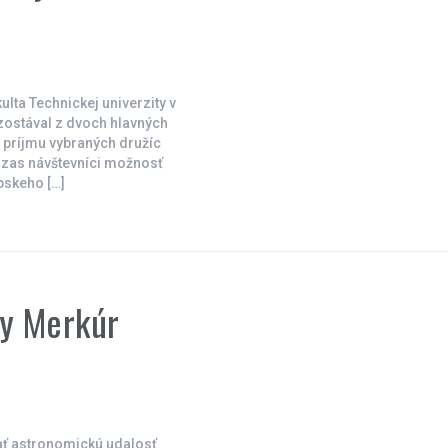
ulta Technickej univerzity v
zostával z dvoch hlavných
 príjmu vybraných družíc
 zas návštevníci možnosť
pskeho […]
ty Merkúr
ať astronomickú udalosť