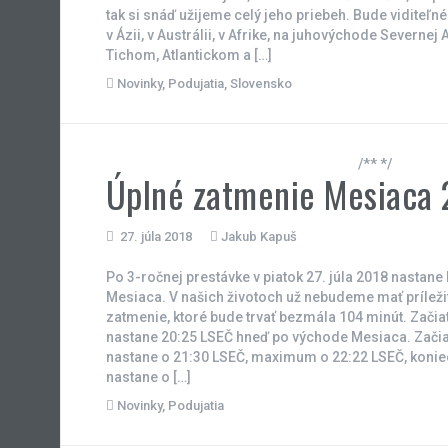
tak si snáď užijeme celý jeho priebeh. Bude viditeľn
v Ázii, v Austrálii, v Afrike, na juhovýchode Severnej
Tichom, Atlantickom a […]
Novinky
,
Podujatia
,
Slovensko
/** */
Úplné zatmenie Mesiaca 2
27. júla 2018
Jakub Kapuš
Po 3-ročnej prestávke v piatok 27. júla 2018 nastane
Mesiaca. V našich životoch už nebudeme mať príleži
zatmenie, ktoré bude trvať bezmála 104 minút. Zači
nastane 20:25 LSEČ hneď po východe Mesiaca. Zači
nastane o 21:30 LSEČ, maximum o 22:22 LSEČ, konie
nastane o […]
Novinky
,
Podujatia