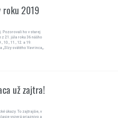
v roku 2019
. Pozorovali ho v starej
 z 21. júla roku 36 nášho
 10., 11., 12. a 19.
a „Slzy svätého Vavrinca„.
ca už zajtra!
é úkazy. To zajtrajšie, v
očasie vyzerá priaznivo a