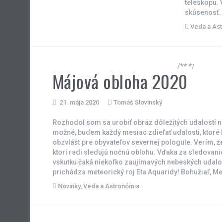
teleskopu. 
skúsenosť.
Veda a As
/** */
Májová obloha 2020
21. mája 2020
Tomáš Slovinský
Rozhodol som sa urobiť obraz dôležitých udalostí n
možné, budem každý mesiac zdieľať udalosti, ktoré 
obzvlášť pre obyvateľov severnej pologule. Verím, že
ktorí radi sledujú nočnú oblohu. Vďaka za sledovan
vskutku čaká niekoľko zaujímavých nebeských udalo
prichádza meteorický roj Eta Aquaridy! Bohužiaľ, Me
Novinky
,
Veda a Astronómia