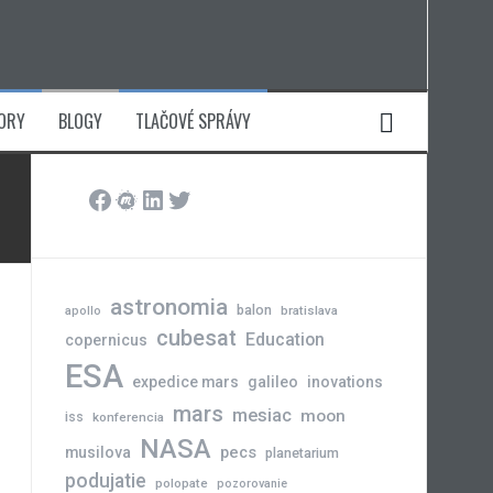
ORY
BLOGY
TLAČOVÉ SPRÁVY
Facebook
Meetup
LinkedIn
Twitter
astronomia
balon
bratislava
apollo
cubesat
Education
copernicus
ESA
expedice mars
galileo
inovations
mars
mesiac
moon
iss
konferencia
NASA
pecs
musilova
planetarium
podujatie
polopate
pozorovanie