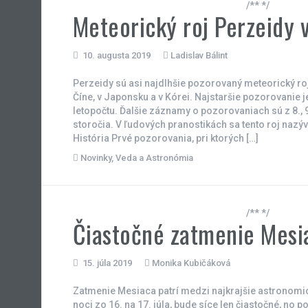
/** */
Meteorický roj Perzeidy 
10. augusta 2019
Ladislav Bálint
Perzeidy sú asi najdlhšie pozorovaný meteorický roj
Číne, v Japonsku a v Kórei. Najstaršie pozorovanie je
letopočtu. Ďalšie záznamy o pozorovaniach sú z 8., 9.,
storočia. V ľudových pranostikách sa tento roj nazýv
História Prvé pozorovania, pri ktorých […]
Novinky
,
Veda a Astronómia
/** */
Čiastočné zatmenie Mesia
15. júla 2019
Monika Kubičáková
Zatmenie Mesiaca patrí medzi najkrajšie astronomick
noci zo 16. na 17. júla, bude síce len čiastočné, no p