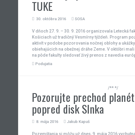
TUKE
30. októbra 2016
SOSA
V dňoch 27. 9. – 30. 9. 2016 organizovala Letecká fak
Košiciach už tradičný Vesmírny týždeň. Program po
aktivít v podobe pozorovania nočnej oblohy a ukážky
obiehajúcich na obežnej dráhe Zeme. V októbri mali
na pôde fakulty sledovať živý prenos z navedia euró
Podujatia
/** */
Pozorujte prechod plané
popred disk Slnka
8. mája 2016
Jakub Kapuš
Pozemštania si môžu už dnes, 9. mája 2016 vychutn