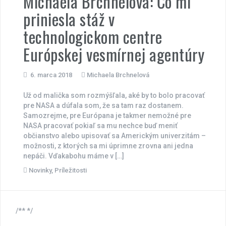
Michaela Brchnelová: Čo mi
priniesla stáž v
technologickom centre
Európskej vesmírnej agentúry
6. marca 2018
Michaela Brchnelová
Už od malička som rozmýšľala, aké by to bolo pracovať
pre NASA a dúfala som, že sa tam raz dostanem.
Samozrejme, pre Európana je takmer nemožné pre
NASA pracovať pokiaľ sa mu nechce buď meniť
občianstvo alebo upisovať sa Americkým univerzitám –
možnosti, z ktorých sa mi úprimne zrovna ani jedna
nepáči. Vďakabohu máme v […]
Novinky
,
Príležitosti
/** */