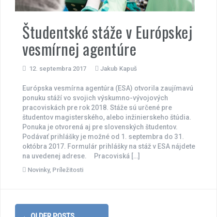
Študentské stáže v Európskej
vesmírnej agentúre
12. septembra 2017
Jakub Kapuš
Európska vesmírna agentúra (ESA) otvorila zaujímavú
ponuku stáží vo svojich výskumno-vývojových
pracoviskách pre rok 2018. Stáže sú určené pre
študentov magisterského, alebo inžinierskeho štúdia.
Ponuka je otvorená aj pre slovenských študentov.
Podávať prihlášky je možné od 1. septembra do 31.
októbra 2017. Formulár prihlášky na stáž v ESA nájdete
na uvedenej adrese. Pracoviská […]
Novinky
,
Príležitosti
Posts
←
OLDER POSTS