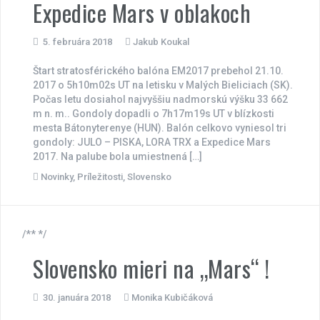
Expedice Mars v oblakoch
5. februára 2018
Jakub Koukal
Štart stratosférického balóna EM2017 prebehol 21.10.
2017 o 5h10m02s UT na letisku v Malých Bieliciach (SK).
Počas letu dosiahol najvyššiu nadmorskú výšku 33 662
m n. m.. Gondoly dopadli o 7h17m19s UT v blízkosti
mesta Bátonyterenye (HUN). Balón celkovo vyniesol tri
gondoly: JULO – PISKA, LORA TRX a Expedice Mars
2017. Na palube bola umiestnená […]
Novinky
,
Príležitosti
,
Slovensko
/** */
Slovensko mieri na „Mars“ !
30. januára 2018
Monika Kubičáková