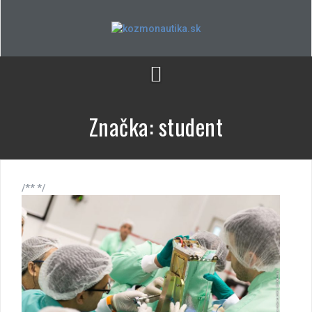
Skip
to
content
Značka:
student
/** */