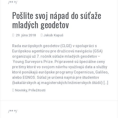
/** */
Pošlite svoj nápad do súťaže
mladých geodetov
29. júna 2018
Jakub Kapuš
Rada európskych geodetov (CLGE) v spolupráci s
Európskou agentúrou pre družicovú navigáciu (GSA)
organizujú už 7. ročník súťaže mladých geodetov –
Young Surveyors Prize. Pripravené sú špeciálne ceny
pre tímy ktoré vo svojom návrhu využívajú data a služby
ktoré ponúkajú európske programy Copernicus, Galileo,
alebo EGNOS. Súťaž je určená najmä pre študentov
(bakalárskych aj magisterských/inžinierskych štúdií) […]
Novinky
,
Príležitosti
/** */