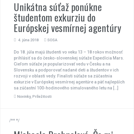
Unikátna súťaž ponúkne
študentom exkurziu do
Európskej vesmírnej agentúry
4. júna 2018
SOSA
Do 18. júla majú študenti vo veku 13 – 18 rokov možnosť
prihlásiť sa do česko-slovenskej súťaže Expedícia Mars.
Cieľom súťaže je popularizovať vedu v Česku a na
Slovensku a podporovať nadané deti a študentov v ich
rozvoji v oblasti vedy. Finalisti súťaže sa zúčastnia
exkurzie v Európskej vesmírnej agentúre a päť najlepších
sa zúčastní 100-hodinového simulovaného letu na […]
Novinky
,
Príležitosti
/** */