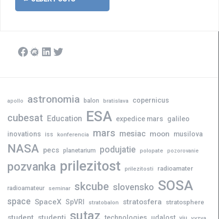
navigation
Facebook
Meetup
LinkedIn
Twitter
astronomia
copernicus
balon
bratislava
apollo
ESA
cubesat
Education
expedice mars
galileo
mars
mesiac
moon
inovations
musilova
iss
konferencia
NASA
podujatie
pecs
planetarium
polopate
pozorovanie
prilezitost
pozvanka
radioamater
prilezitosti
SOSA
skcube
slovensko
radioamateur
seminar
space
SpaceX
stratosfera
SpVRI
stratosphere
stratobalon
sutaz
student
studenti
technologies
udalost
vju
vyzva