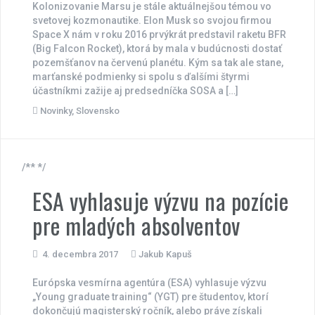
Kolonizovanie Marsu je stále aktuálnejšou témou vo
svetovej kozmonautike. Elon Musk so svojou firmou
Space X nám v roku 2016 prvýkrát predstavil raketu BFR
(Big Falcon Rocket), ktorá by mala v budúcnosti dostať
pozemšťanov na červenú planétu. Kým sa tak ale stane,
marťanské podmienky si spolu s ďalšími štyrmi
účastníkmi zažije aj predsedníčka SOSA a […]
Novinky
,
Slovensko
/** */
ESA vyhlasuje výzvu na pozície
pre mladých absolventov
4. decembra 2017
Jakub Kapuš
Európska vesmírna agentúra (ESA) vyhlasuje výzvu
„Young graduate training“ (YGT) pre študentov, ktorí
dokončujú magisterský ročník, alebo práve získali