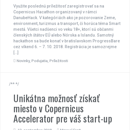
Využite poslednú príležitosť zaregistrovať sa na
Copernicus Hacathon organizovaný v rámci
DanubeHack. V kategóriách ako je pozorovanie Zeme,
environment, turizmus a transport, či horúca téma Smart
mestá. Všetci nadšenci vo veku 18+, ktorí sú občanmi
členských štátov EÚ alebo Nórska a Islandu. Samotný
hackathon sa bude konať v bratislavskom ProgressBare
cez víkend 6. – 7. 10. 2018. Registrácia je samozrejme
[…]
Novinky
,
Podujatia
,
Príležitosti
/** */
Unikátna možnosť získať
miesto v Copernicus
Accelerator pre váš start-up