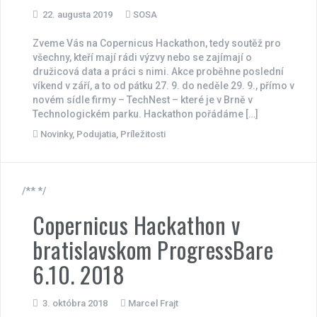
22. augusta 2019
SOSA
Zveme Vás na Copernicus Hackathon, tedy soutěž pro
všechny, kteří mají rádi výzvy nebo se zajímají o
družicová data a práci s nimi. Akce proběhne poslední
víkend v září, a to od pátku 27. 9. do neděle 29. 9., přímo v
novém sídle firmy – TechNest – které je v Brně v
Technologickém parku. Hackathon pořádáme […]
Novinky
,
Podujatia
,
Príležitosti
/** */
Copernicus Hackathon v
bratislavskom ProgressBare
6.10. 2018
3. októbra 2018
Marcel Frajt