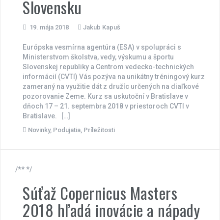
Slovensku
19. mája 2018
Jakub Kapuš
Európska vesmírna agentúra (ESA) v spolupráci s
Ministerstvom školstva, vedy, výskumu a športu
Slovenskej republiky a Centrom vedecko-technických
informácií (CVTI) Vás pozýva na unikátny tréningový kurz
zameraný na využitie dát z družíc určených na diaľkové
pozorovanie Zeme. Kurz sa uskutoční v Bratislave v
dňoch 17 – 21. septembra 2018 v priestoroch CVTI v
Bratislave. […]
Novinky
,
Podujatia
,
Príležitosti
/** */
Súťaž Copernicus Masters
2018 hľadá inovácie a nápady