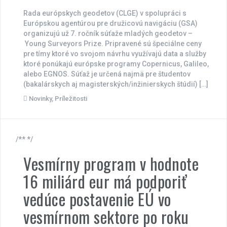
Rada európskych geodetov (CLGE) v spolupráci s
Európskou agentúrou pre družicovú navigáciu (GSA)
organizujú už 7. ročník súťaže mladých geodetov –
Young Surveyors Prize. Pripravené sú špeciálne ceny
pre tímy ktoré vo svojom návrhu využívajú data a služby
ktoré ponúkajú európske programy Copernicus, Galileo,
alebo EGNOS. Súťaž je určená najmä pre študentov
(bakalárskych aj magisterských/inžinierskych štúdií) […]
Novinky
,
Príležitosti
/** */
Vesmírny program v hodnote
16 miliárd eur má podporiť
vedúce postavenie EÚ vo
vesmírnom sektore po roku