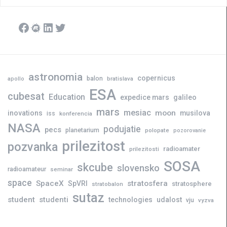
Facebook
Meetup
LinkedIn
Twitter
astronomia
copernicus
balon
bratislava
apollo
ESA
cubesat
Education
expedice mars
galileo
mars
mesiac
moon
inovations
musilova
iss
konferencia
NASA
podujatie
pecs
planetarium
polopate
pozorovanie
prilezitost
pozvanka
radioamater
prilezitosti
SOSA
skcube
slovensko
radioamateur
seminar
space
SpaceX
stratosfera
SpVRI
stratosphere
stratobalon
sutaz
student
studenti
technologies
udalost
vju
vyzva