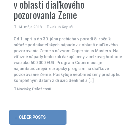
v oblasti diaľkového
pozorovania Zeme
14. mája 2018
Jakub Kapuš
Od 1. apríla do 30. júna prebieha v poradí 8. ročník
súťaže podnikateľských nápadov z oblasti diaľkového
pozorovania Zeme s názvom Copernicus Masters. Na
víťazné nápady tento rok čakajú ceny v celkovej hodnote
viac ako 600 000 EUR. Program Copernicus je
najambicióznejší európsky program na diaľkové
pozorovanie Zeme. Poskytuje neobmedzený prístup ku
kompletným datam z družíc Sentinel a […]
Novinky
,
Príležitosti
Posts
←
OLDER POSTS
navigation