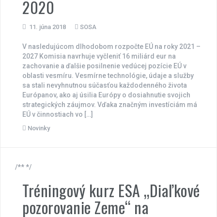
2020
11. júna 2018
SOSA
V nasledujúcom dlhodobom rozpočte EÚ na roky 2021 –
2027 Komisia navrhuje vyčleniť 16 miliárd eur na
zachovanie a ďalšie posilnenie vedúcej pozície EÚ v
oblasti vesmíru. Vesmírne technológie, údaje a služby
sa stali nevyhnutnou súčasťou každodenného života
Európanov, ako aj úsilia Európy o dosiahnutie svojich
strategických záujmov. Vďaka značným investíciám má
EÚ v činnostiach vo […]
Novinky
/** */
Tréningový kurz ESA „Diaľkové
pozorovanie Zeme“ na