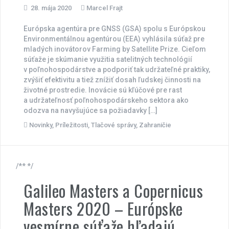
28. mája 2020
Marcel Frajt
Európska agentúra pre GNSS (GSA) spolu s Európskou
Environmentálnou agentúrou (EEA) vyhlásila súťaž pre
mladých inovátorov Farming by Satellite Prize. Cieľom
súťaže je skúmanie využitia satelitných technológií
v poľnohospodárstve a podporiť tak udržateľné praktiky,
zvýšiť efektivitu a tiež znížiť dosah ľudskej činnosti na
životné prostredie. Inovácie sú kľúčové pre rast
a udržateľnosť poľnohospodárskeho sektora ako
odozva na navyšujúce sa požiadavky […]
Novinky
,
Príležitosti
,
Tlačové správy
,
Zahraničie
/** */
Galileo Masters a Copernicus
Masters 2020 – Európske
vesmírne súťaže hľadajú