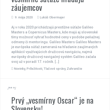
záujemcov
9. mája 2020
Lukáš Obermajer
Aj v roku 2020 prichádzajú prestížne súťaže Galileo
Masters a Copernicus Masters, kde majú aj slovenské
tímy možnosť vyhrať hodnotné ceny v podobe peňažnej
odmeny či mentoringu. Galileo Masters Galileo Masters
je európska súťaž zameraná na hľadanie zaujímavých
aplikácií využívajúcich družicovú navigáciu, najmä
európsky družicový navigačný systém Galileo začala
svoj už v poradí 17. ročník. […]
Novinky
,
Príležitosti
,
Tlačové správy
,
Zahraničie
/** */
Prvý „vesmírny Oscar“ je na
Slovensku!