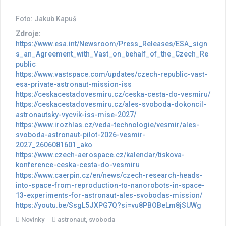
Foto: Jakub Kapuš
Zdroje:
https://www.esa.int/Newsroom/Press_Releases/ESA_sign
s_an_Agreement_with_Vast_on_behalf_of_the_Czech_Re
public
https://www.vastspace.com/updates/czech-republic-vast-
esa-private-astronaut-mission-iss
https://ceskacestadovesmiru.cz/ceska-cesta-do-vesmiru/
https://ceskacestadovesmiru.cz/ales-svoboda-dokoncil-
astronautsky-vycvik-iss-mise-2027/
https://www.irozhlas.cz/veda-technologie/vesmir/ales-
svoboda-astronaut-pilot-2026-vesmir-
2027_2606081601_ako
https://www.czech-aerospace.cz/kalendar/tiskova-
konference-ceska-cesta-do-vesmiru
https://www.caerpin.cz/en/news/czech-research-heads-
into-space-from-reproduction-to-nanorobots-in-space-
13-experiments-for-astronaut-ales-svobodas-mission/
https://youtu.be/SsgL5JXPG7Q?si=vu8PBOBeLm8jSUWg
Novinky
astronaut
,
svoboda