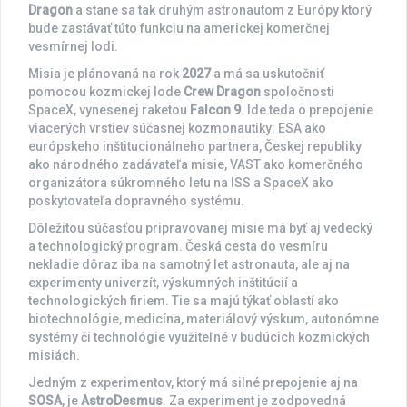
Dragon
a stane sa tak druhým astronautom z Európy ktorý
bude zastávať túto funkciu na americkej komerčnej
vesmírnej lodi.
Misia je plánovaná na rok
2027
a má sa uskutočniť
pomocou kozmickej lode
Crew Dragon
spoločnosti
SpaceX, vynesenej raketou
Falcon 9
. Ide teda o prepojenie
viacerých vrstiev súčasnej kozmonautiky: ESA ako
európskeho inštitucionálneho partnera, Českej republiky
ako národného zadávateľa misie, VAST ako komerčného
organizátora súkromného letu na ISS a SpaceX ako
poskytovateľa dopravného systému.
Dôležitou súčasťou pripravovanej misie má byť aj vedecký
a technologický program. Česká cesta do vesmíru
nekladie dôraz iba na samotný let astronauta, ale aj na
experimenty univerzít, výskumných inštitúcií a
technologických firiem. Tie sa majú týkať oblastí ako
biotechnológie, medicína, materiálový výskum, autonómne
systémy či technológie využiteľné v budúcich kozmických
misiách.
Jedným z experimentov, ktorý má silné prepojenie aj na
SOSA
, je
AstroDesmus
. Za experiment je zodpovedná