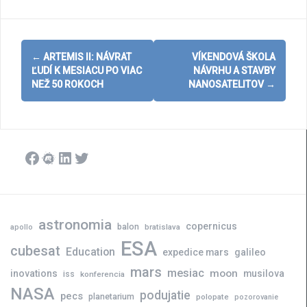
Post
←
ARTEMIS II: NÁVRAT
VÍKENDOVÁ ŠKOLA
navigation
ĽUDÍ K MESIACU PO VIAC
NÁVRHU A STAVBY
NEŽ 50 ROKOCH
NANOSATELITOV
→
Facebook
Meetup
LinkedIn
Twitter
astronomia
copernicus
balon
bratislava
apollo
ESA
cubesat
Education
expedice mars
galileo
mars
mesiac
moon
inovations
musilova
iss
konferencia
NASA
podujatie
pecs
planetarium
polopate
pozorovanie