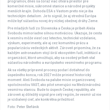
programov, dnes sa čoraz viac otvára priestor pre
komerčné misie, súkromné stanice a národné projekty
menších krajín. Dohoda ESA s Vastom preto nie je iba
technickým detailom. Je to signál, že aj stredná Európa
môže byť súčasťou novej éry nízkej obežnej dráhy Zeme.
Pre mladých ľudí zo Slovenska a Česka je príbeh Aleša
Svobodu mimoriadne silnou motiváciou. Ukazuje, že cesta
k vesmíru môže viesť cez letectvo, technické vzdelanie,
výskum, experimenty, ale aj cez komunitnú prácu a
popularizáciu vedeckých aktivít. Zároveň pripomína, že za
každým astronautom stojí širší ekosystém ľudí, inštitúcií a
organizácií, ktoré umožňujú, aby sa osobný príbeh stal
súčasťou národného a európskeho vesmírneho programu.
Ak sa všetky prípravné procesy podarí dotiahnuť do
úspešného konca, rok 2027 môže priniesť historický
moment: Aleš Svoboda na palube misie organizovanej
spoločnosťou VAST, ako pilot smerujúci na Medzinárodnú
vesmírnu stanicu. Bude to úspech Českej republiky, ale
zároveň aj dôležitý signál pre celý región, že vesmír už nie
je vzdialený cieľ, ale konkrétna príležitosť.
Foto: Peter Štefánik