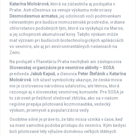
Katarína Molnárová
, ktorá sa zúčastnila aj podujatia v
Prahe. AstroDesmus sa venuje výskumu mikroriasy
Desmodesmus armatus
, jej odolnosti voči podmienkam
relevantným pre budúce mimozemské prostredie, vrátane
chloristanov podobných tým, ktoré sa vyskytujú na Marse,
a jej schopnosti akumulovať kovy. Takýto výskum môže
mať význam pri budúcich biotechnologických aplikáciách
vo vesmíre, ale aj pri environmentálnych riešeniach na
Zemi.
Na podujatí v Planetáriu Praha nechýbali ani zástupcovia
Slovenskej organizácie pre vesmírne aktivity – SOSA
:
predseda
Jakub Kapuš
, a členovia
Peter Štefánik
a
Katarína
Molnárová
. Ich účasť symbolicky ukazuje, že česká misia
nie je izolovanou národnou udalosťou, ale témou, ktorá
rezonuje aj v slovenskej vesmírnej komunite. Pre SOSA je
to zároveň príležitosť sledovať zblízka, ako sa v našom
regióne prepája pilotovaná kozmonautika, vedecký
výskum, priemysel a popularizácia vedy.
Osobitne silné je práve to, že táto misia vzniká v čase, keď
sa mení samotná podoba prístupu do vesmíru. Kým kedysi
boli pilotované lety výlučne doménou veľkých štátnych