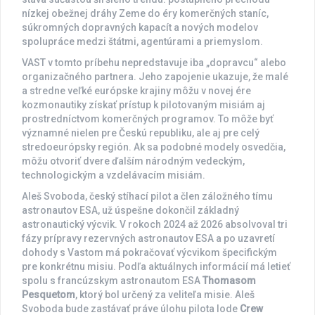
nízkej obežnej dráhy Zeme do éry komerčných staníc,
súkromných dopravných kapacít a nových modelov
spolupráce medzi štátmi, agentúrami a priemyslom.
VAST v tomto príbehu nepredstavuje iba „dopravcu“ alebo
organizačného partnera. Jeho zapojenie ukazuje, že malé
a stredne veľké európske krajiny môžu v novej ére
kozmonautiky získať prístup k pilotovaným misiám aj
prostredníctvom komerčných programov. To môže byť
významné nielen pre Českú republiku, ale aj pre celý
stredoeurópsky región. Ak sa podobné modely osvedčia,
môžu otvoriť dvere ďalším národným vedeckým,
technologickým a vzdelávacím misiám.
Aleš Svoboda, český stíhací pilot a člen záložného tímu
astronautov ESA, už úspešne dokončil základný
astronautický výcvik. V rokoch 2024 až 2026 absolvoval tri
fázy prípravy rezervných astronautov ESA a po uzavretí
dohody s Vastom má pokračovať výcvikom špecifickým
pre konkrétnu misiu. Podľa aktuálnych informácií má letieť
spolu s francúzskym astronautom ESA
Thomasom
Pesquetom
, ktorý bol určený za veliteľa misie. Aleš
Svoboda bude zastávať práve úlohu pilota lode
Crew