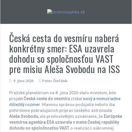
Skip
to
content
Česká cesta do vesmíru naberá
konkrétny smer: ESA uzavrela
dohodu so spoločnosťou VAST
pre misiu Aleša Svobodu na ISS
9. júna 2026
Peter Štefánik
Pražské planetárium sa 8. júna 2026 stalo miestom, kde
projekt
Česká cesta do vesmíru
získal
nový a mimoriadne
dôležitý rozmer
. Hlavnou správou podujatia nebolo iba
potvrdenie pokračujúcich príprav českého astronauta
Aleša Svobodu
, ale predovšetkým oznámenie, že
Európska
vesmírna agentúra ESA uzavrela v mene Českej republiky
dohodu so spoločnosťou VAST
o realizácii súkromnej