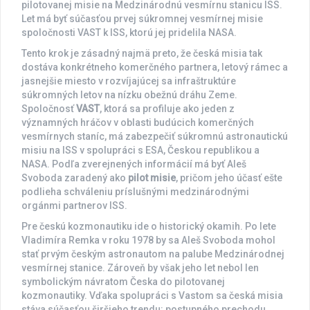
pilotovanej misie na Medzinárodnú vesmírnu stanicu ISS.
Let má byť súčasťou prvej súkromnej vesmírnej misie
spoločnosti VAST k ISS, ktorú jej pridelila NASA.
Tento krok je zásadný najmä preto, že česká misia tak
dostáva konkrétneho komerčného partnera, letový rámec a
jasnejšie miesto v rozvíjajúcej sa infraštruktúre
súkromných letov na nízku obežnú dráhu Zeme.
Spoločnosť
VAST
, ktorá sa profiluje ako jeden z
významných hráčov v oblasti budúcich komerčných
vesmírnych staníc, má zabezpečiť súkromnú astronautickú
misiu na ISS v spolupráci s ESA, Českou republikou a
NASA. Podľa zverejnených informácií má byť Aleš
Svoboda zaradený ako
pilot misie
, pričom jeho účasť ešte
podlieha schváleniu príslušnými medzinárodnými
orgánmi partnerov ISS.
Pre českú kozmonautiku ide o historický okamih. Po lete
Vladimíra Remka v roku 1978 by sa Aleš Svoboda mohol
stať prvým českým astronautom na palube Medzinárodnej
vesmírnej stanice. Zároveň by však jeho let nebol len
symbolickým návratom Česka do pilotovanej
kozmonautiky. Vďaka spolupráci s Vastom sa česká misia
stáva súčasťou širšieho trendu: postupného prechodu