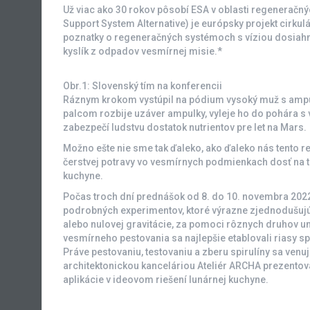
Už viac ako 30 rokov pôsobí ESA v oblasti regeneračn
Support System Alternative) je európsky projekt cirku
poznatky o regeneračných systémoch s víziou dosiahnu
kyslík z odpadov vesmírnej misie.*
Obr.1: Slovenský tím na konferencii
Ráznym krokom vystúpil na pódium vysoký muž s ampul
palcom rozbije uzáver ampulky, vyleje ho do pohára s 
zabezpečí ludstvu dostatok nutrientov pre let na Mars.
Možno ešte nie sme tak ďaleko, ako ďaleko nás tento reč
čerstvej potravy vo vesmírnych podmienkach dosť na t
kuchyne.
Počas troch dní prednášok od 8. do 10. novembra 20
podrobných experimentov, ktoré výrazne zjednodušujú,
alebo nulovej gravitácie, za pomoci rôznych druhov um
vesmírneho pestovania sa najlepšie etablovali riasy spi
Práve pestovaniu, testovaniu a zberu spirulíny sa ven
architektonickou kanceláriou Ateliér ARCHA prezentova
aplikácie v ideovom riešení lunárnej kuchyne.