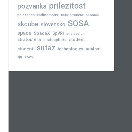
prilezitost
pozvanka
radioamater
radioamateur
prilezitosti
seminar
SOSA
skcube
slovensko
space
SpaceX
SpVRI
stratobalon
stratosfera
student
stratosphere
sutaz
studenti
technologies
udalost
vju
vyzva