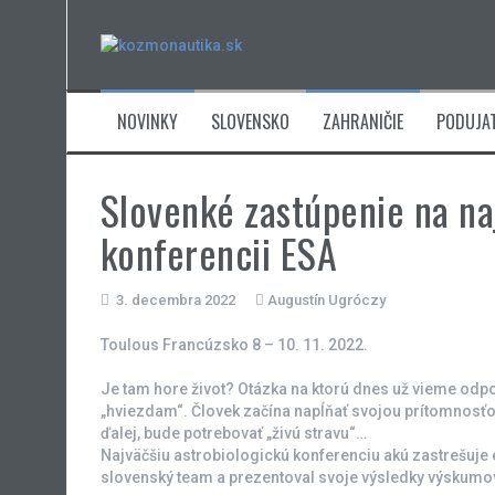
Skip
to
content
NOVINKY
SLOVENSKO
ZAHRANIČIE
PODUJAT
Slovenké zastúpenie na na
konferencii ESA
3. decembra 2022
Augustín Ugróczy
Toulous Francúzsko 8 – 10. 11. 2022.
Je tam hore život? Otázka na ktorú dnes už vieme odpo
„hviezdam“. Človek začína napĺňať svojou prítomnosťo
ďalej, bude potrebovať „živú stravu“…
Najväčšiu astrobiologickú konferenciu akú zastrešuje 
slovenský team a prezentoval svoje výsledky výskumov 