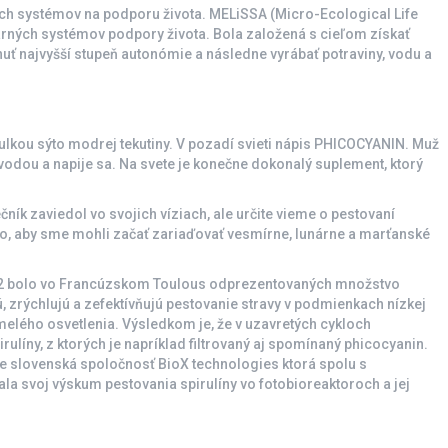
ých systémov na podporu života. MELiSSA (Micro-Ecological Life
lárných systémov podpory života. Bola založená s cieľom získať
ť najvyšší stupeň autonómie a následne vyrábať potraviny, vodu a
kou sýto modrej tekutiny. V pozadí svieti nápis PHICOCYANIN. Muž
vodou a napije sa. Na svete je konečne dokonalý suplement, ktorý
ník zaviedol vo svojich víziach, ale určite vieme o pestovaní
o, aby sme mohli začať zariaďovať vesmírne, lunárne a marťanské
22 bolo vo Francúzskom Toulous odprezentovaných množstvo
 zrýchlujú a zefektívňujú pestovanie stravy v podmienkach nízkej
elého osvetlenia. Výsledkom je, že v uzavretých cykloch
rulíny, z ktorých je napríklad filtrovaný aj spomínaný phicocyanin.
uje slovenská spoločnosť BioX technologies ktorá spolu s
la svoj výskum pestovania spirulíny vo fotobioreaktoroch a jej