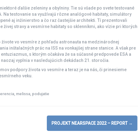
iektoré ďalšie zeleniny a obylniny. Tie sú všade po svete testované
Na testovanie sa využívajú rôzne analógové habitaty, simulátory
úpené aj inžinierstvo a čo raz častejšie architekti. Tí prezentovali
 živej stravy a vesmírne habitaty so sklenníkmi, ako vízie pri ktorých
 o živote vo vesmíre z pohľadu astronauta na medzinárodnej
ania inštalačných prác na ISS na vonkajšej strane stanice. A však pre
o entuziazmus, s ktorým očakáva že sa súčasné predpovede ESA a
naozaj vyplnia v nasledujúcich dekádach 21. storočia.
émov podpory života vo vesmíre a teraz je na nás, či prinesieme
vesmírneho veku.
erencia
,
melissa
,
podujatie
PROJEKT NEARSPACE 2022 – REPORT
→