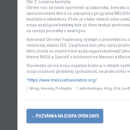
Obr.2: Lunárna kuchyňa
Okrem rias sa často spomínali aj žaburinka, zemiaky a n
spoločnosťami ktoré sú zapojené v programe MELiSSA. 
beztiaže a inkubátory. Preto je v tejto oblasti silne zast
svoje analógové habitaty kde už dnes testujú pestovanie
sa využijú poznatky z analógov.
Astronaut Christer Fuglesang vystúpil s prezentáciou
vesmírnej stanici ISS. Zaujímavé boli jeho opisy prežív
tému života vo vesmíre bol azda najpovzbudivejší jeh
hlavne NASA a SpaceX o kolóniach na Mesiaci a Marse 
Slovensko už má svoju úspešnú históriu v oblasti syst
svoju zručnosť globálnej spoločnosti, na prahu tohto 
*
https://www.melissafoundation.org/
Blogy
,
Novinky
,
Podujatia
astrobiologia
,
blog
,
ESA
,
konf
Post
←
POZVÁNKA NA EUSPA OPEN DAYS
navigation