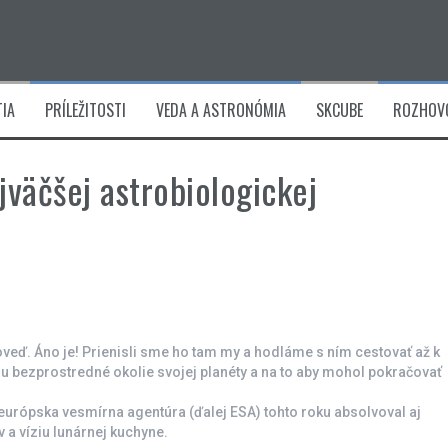
IA
PRÍLEŽITOSTI
VEDA A ASTRONÓMIA
SKCUBE
ROZHOV
jväčšej astrobiologickej
veď. Áno je! Prienisli sme ho tam my a hodláme s ním cestovať až k
u bezprostredné okolie svojej planéty a na to aby mohol pokračovať
európska vesmírna agentúra (ďalej ESA) tohto roku absolvoval aj
a víziu lunárnej kuchyne.