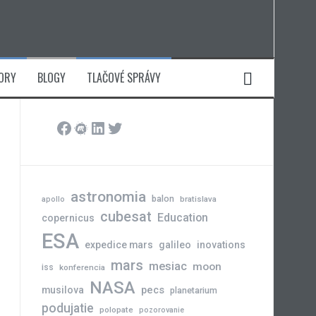
ORY
BLOGY
TLAČOVÉ SPRÁVY
Facebook
Meetup
LinkedIn
Twitter
astronomia
balon
bratislava
apollo
cubesat
Education
copernicus
ESA
expedice mars
galileo
inovations
mars
mesiac
moon
iss
konferencia
NASA
pecs
musilova
planetarium
podujatie
polopate
pozorovanie