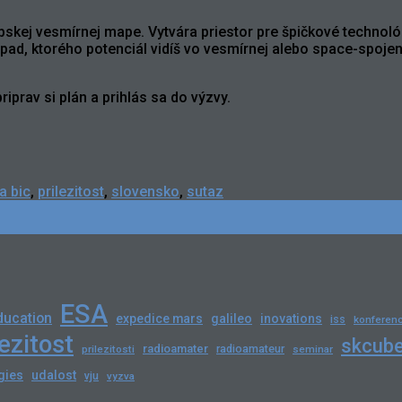
pskej vesmírnej mape. Vytvára priestor pre špičkové technoló
ad, ktorého potenciál vidíš vo vesmírnej alebo space-spojene
riprav si plán a prihlás sa do výzvy.
a bic
,
prilezitost
,
slovensko
,
sutaz
ESA
ducation
expedice mars
galileo
inovations
iss
konferenc
lezitost
skcub
radioamater
radioamateur
prilezitosti
seminar
gies
udalost
vju
vyzva