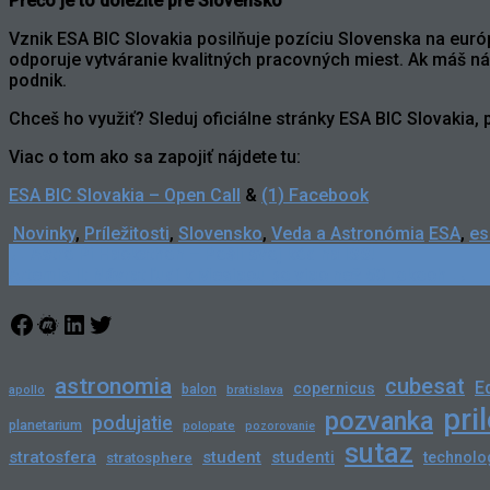
Prečo je to dôležité pre Slovensko
Vznik ESA BIC Slovakia posilňuje pozíciu Slovenska na euró
odporuje vytváranie kvalitných pracovných miest. Ak máš náp
podnik.
Chceš ho využiť? Sleduj oficiálne stránky ESA BIC Slovakia, p
Viac o tom ako sa zapojiť nájdete tu:
ESA BIC Slovakia – Open Call
&
(1) Facebook
Novinky
,
Príležitosti
,
Slovensko
,
Veda a Astronómia
ESA
,
es
Post
←
Astro Pi Hackathon – Pošli svoj kód na ISS!
Artemis II: Návrat ľudí k Mesiacu po viac než 50 rokoch
→
navigation
Facebook
Meetup
LinkedIn
Twitter
astronomia
cubesat
E
copernicus
balon
bratislava
apollo
pri
pozvanka
podujatie
planetarium
polopate
pozorovanie
sutaz
stratosfera
student
studenti
technolo
stratosphere