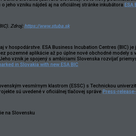
o jeho vzniku nájdeš aj na oficiálnej stránke inkubátora
ESA B
IC). Zdroj:
https://www.stuba.sk
 aj v hospodárstve. ESA Business Incubation Centres (BIC) je 
, cez pozemné aplikácie až po úplne nové obchodné modely s v
ho vznik je spojený s ambíciami Slovenska rozvíjať priemys
arked in Slovakia with new ESA BIC
venským vesmírnym klastrom (ESSC) s Technickou univerzito
projekte sú uvedené v oficiálnej tlačovej správe
Press-release
ie na Slovensku