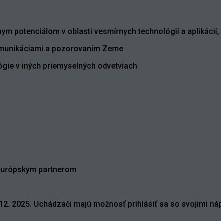
m potenciálom v oblasti vesmírnych technológií a aplikácií, 
ekomunikáciami a pozorovaním Zeme
lógie v iných priemyselných odvetviach
a európskym partnerom
12. 2025. Uchádzači majú možnosť prihlásiť sa so svojimi ná