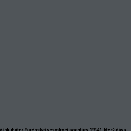
ý inkubátor Európskej vesmírnej agentúry (ESA), ktorý dáva