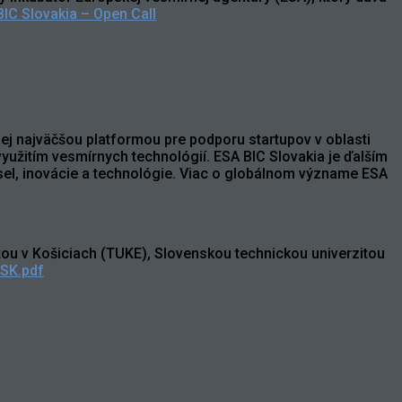
IC Slovakia – Open Call
jej najväčšou platformou pre podporu startupov v oblasti
yužitím vesmírnych technológií. ESA BIC Slovakia je ďalším
el, inovácie a technológie. Viac o globálnom význame ESA
u v Košiciach (TUKE), Slovenskou technickou univerzitou
-SK.pdf