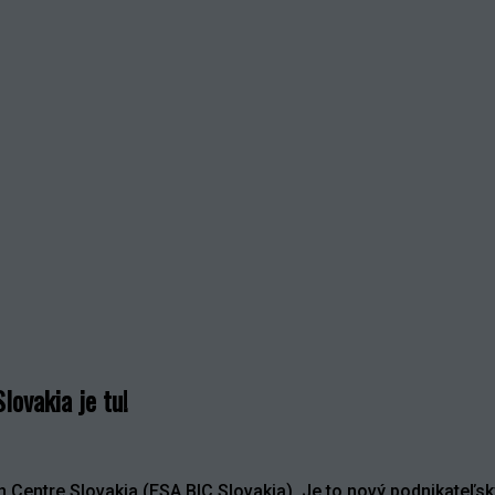
lovakia je tu!
 Centre Slovakia (ESA BIC Slovakia). Je to nový podnikateľsk