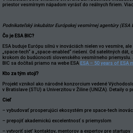
priestor vesmírnym nápadom vyrásť do reálnych firiem. Viac 
Podnikateľský inkubátor Európskej vesmírnej agentúry (ESA B
Čo je ESA BIC?
ESA buduje Európu silnú v inováciách nielen vo vesmíre, ale
„space-tech“ a „space-enabled“ riešení. Od satelitných dát
krokom do budúcnosti slovenského vesmírneho priemyslu. Je
BIC sa dočítaš priamo na webe ESA
ESA – 50 years of ESA m
Kto za tým stojí?
Projekt vznikol ako národné konzorcium vedené Východoslo
v Bratislave (STU) a Univerzitou v Žiline (UNIZA). Detaily o 
Cieľ
– vybudovať prosperujúci ekosystém pre space-tech inovác
– prepojiť akademickú excelentnosť s priemyslom
– vytvoriť siet’ kontaktov, mentorov a expertov pre startupy