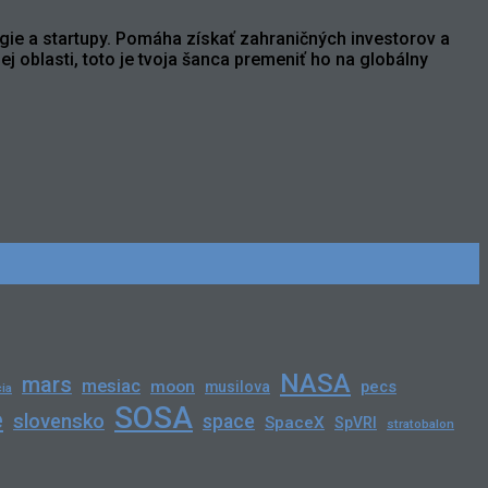
gie a startupy. Pomáha získať zahraničných investorov a
j oblasti, toto je tvoja šanca premeniť ho na globálny
NASA
mars
mesiac
moon
pecs
musilova
ia
SOSA
e
slovensko
space
SpaceX
SpVRI
stratobalon