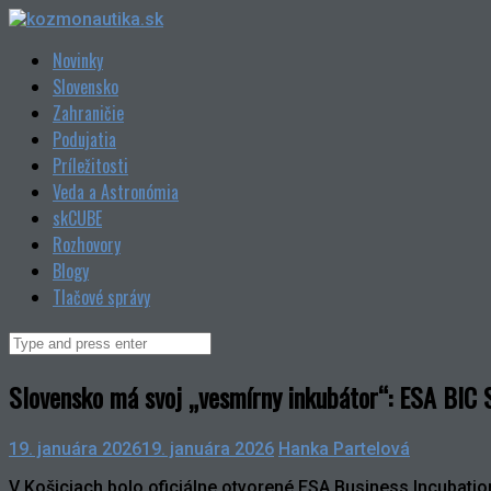
Skip
to
Novinky
content
Slovensko
Zahraničie
Podujatia
Príležitosti
Veda a Astronómia
skCUBE
Rozhovory
Blogy
Tlačové správy
Search
for:
Slovensko má svoj „vesmírny inkubátor“: ESA BIC S
19. januára 2026
19. januára 2026
Hanka Partelová
V Košiciach bolo oficiálne otvorené ESA Business Incubation