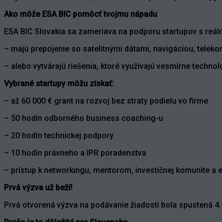
Ako môže ESA BIC pomôcť tvojmu nápadu
ESA BIC Slovakia sa zameriava na podporu startupov s reálny
– majú prepojenie so satelitnými dátami, navigáciou, tel
– alebo vytvárajú riešenia, ktoré využívajú vesmírne techno
Vybrané startupy môžu získať:
– až 60 000 € grant na rozvoj bez straty podielu vo firme
– 50 hodín odborného business coaching-u
– 20 hodín technickej podpory
– 10 hodín právneho a IPR poradenstva
– prístup k networkingu, mentorom, investičnej komunite 
Prvá výzva už beží!
Prvá otvorená výzva na podávanie žiadostí bola spustená 4.