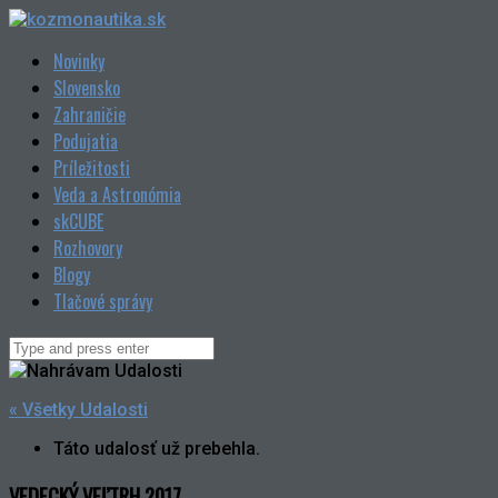
Skip
to
Novinky
content
Slovensko
Zahraničie
Podujatia
Príležitosti
Veda a Astronómia
skCUBE
Rozhovory
Blogy
Tlačové správy
Search
for:
« Všetky Udalosti
Táto udalosť už prebehla.
VEDECKÝ VEĽTRH 2017