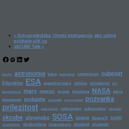
«
Astroprednáška: Umelá inteligencia, ako učíme
počítače učiť sa
skCUBE Talk
»
Facebook
Meetup
LinkedIn
Twitter
astronomia
cubesat
copernicus
balon
bratislava
apollo
ESA
Education
expedice mars
galileo
inovations
iss
NASA
mars
mesiac
moon
pecs
musilova
konferencia
pozvanka
podujatie
planetarium
polopate
pozorovanie
prilezitost
radioamater
radioamateur
prilezitosti
seminar
SOSA
skcube
slovensko
space
SpaceX
SpVRI
stratosfera
student
studenti
stratosphere
stratobalon