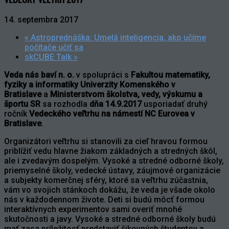
14. septembra 2017
«
Astroprednáška: Umelá inteligencia, ako učíme
počítače učiť sa
skCUBE Talk
»
Veda nás baví n. o.
v spolupráci s
Fakultou matematiky,
fyziky a informatiky Univerzity Komenského v
Bratislave
a
Ministerstvom školstva, vedy, výskumu a
športu SR
sa rozhodla
dňa
14.9.2017
usporiadať druhý
ročník
Vedeckého veľtrhu na námestí NC Eurovea v
Bratislave
.
Organizátori veľtrhu si stanovili za cieľ hravou formou
priblížiť vedu hlavne žiakom základných a stredných škôl,
ale i zvedavým dospelým. Vysoké a stredné odborné školy,
priemyselné školy, vedecké ústavy, záujmové organizácie
a subjekty komerčnej sféry, ktoré sa veľtrhu zúčastnia,
vám vo svojich stánkoch dokážu, že veda je všade okolo
nás v každodennom živote. Deti si budú môcť formou
interaktívnych experimentov sami overiť mnohé
skutočnosti a javy. Vysoké a stredné odborné školy budú
mať zasa príležitosť predstaviť šikovných študentov a