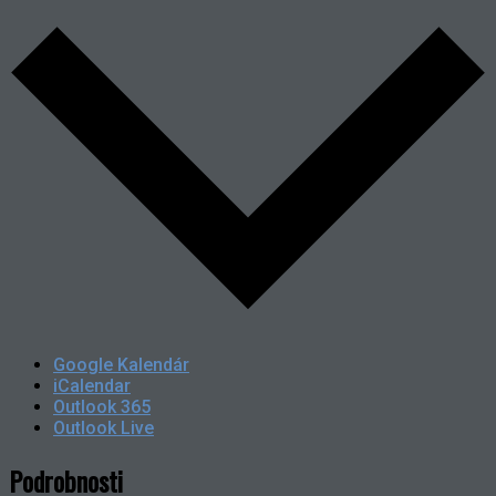
Google Kalendár
iCalendar
Outlook 365
Outlook Live
Podrobnosti