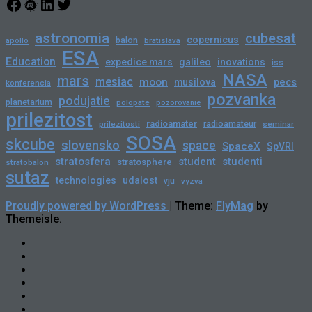
Facebook
Meetup
LinkedIn
Twitter
astronomia
cubesat
copernicus
balon
bratislava
apollo
ESA
Education
expedice mars
galileo
inovations
iss
NASA
mars
mesiac
moon
pecs
musilova
konferencia
pozvanka
podujatie
planetarium
polopate
pozorovanie
prilezitost
radioamater
radioamateur
prilezitosti
seminar
SOSA
skcube
slovensko
space
SpaceX
SpVRI
stratosfera
student
studenti
stratosphere
stratobalon
sutaz
technologies
udalost
vju
vyzva
Proudly powered by WordPress
|
Theme:
FlyMag
by
Themeisle.
Novinky
Slovensko
Zahraničie
Podujatia
Príležitosti
Veda