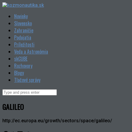
Skip
to
Novinky
content
Slovensko
Zahraničie
Podujatia
Príležitosti
Veda a Astronómia
skCUBE
Rozhovory
Blogy
Tlačové správy
Search
for:
GALILEO
http://ec.europa.eu/growth/sectors/space/galileo/