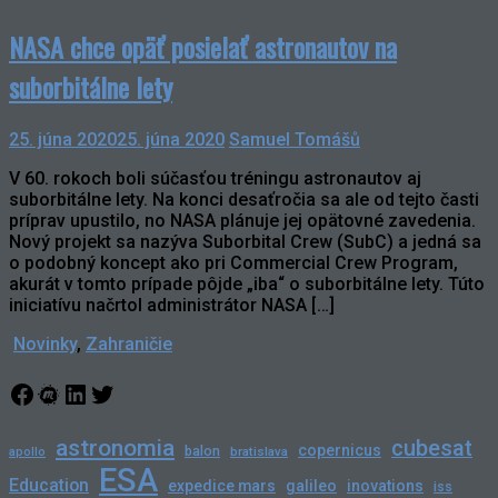
NASA chce opäť posielať astronautov na
suborbitálne lety
25. júna 2020
25. júna 2020
Samuel Tomášů
V 60. rokoch boli súčasťou tréningu astronautov aj
suborbitálne lety. Na konci desaťročia sa ale od tejto časti
príprav upustilo, no NASA plánuje jej opätovné zavedenia.
Nový projekt sa nazýva Suborbital Crew (SubC) a jedná sa
o podobný koncept ako pri Commercial Crew Program,
akurát v tomto prípade pôjde „iba“ o suborbitálne lety. Túto
iniciatívu načrtol administrátor NASA […]
Novinky
,
Zahraničie
Facebook
Meetup
LinkedIn
Twitter
astronomia
cubesat
copernicus
balon
bratislava
apollo
ESA
Education
expedice mars
galileo
inovations
iss