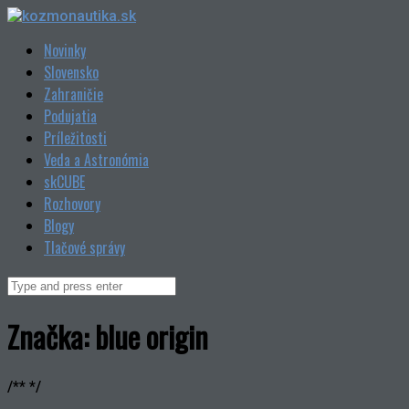
Skip
to
Novinky
content
Slovensko
Zahraničie
Podujatia
Príležitosti
Veda a Astronómia
skCUBE
Rozhovory
Blogy
Tlačové správy
Search
for:
Značka:
blue origin
/** */