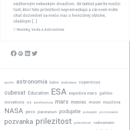
nádherným nebeským divadlom. Ak taktiež patríte medzi
ľudí, ktorí túto príležitosť nepremeškajú a zároveň máte
chuť dozvedieť sa niečo viac o hviezdnej oblohe,
ideálnym […]
Novinky
,
Veda a Astronómia
Facebook
Meetup
LinkedIn
Twitter
astronomia
copernicus
balon
bratislava
apollo
ESA
cubesat
Education
expedice mars
galileo
mars
mesiac
moon
inovations
musilova
iss
konferencia
NASA
podujatie
pecs
planetarium
polopate
pozorovanie
prilezitost
pozvanka
radioamater
prilezitosti