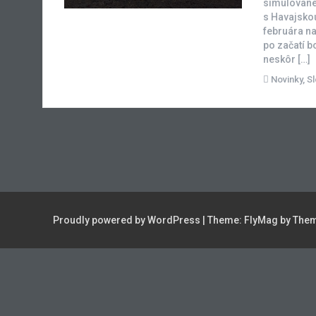
simulovane
s Havajskou
februára n
po začatí b
neskôr […]
Novinky
,
S
Proudly powered by WordPress
|
Theme:
FlyMag
by Them