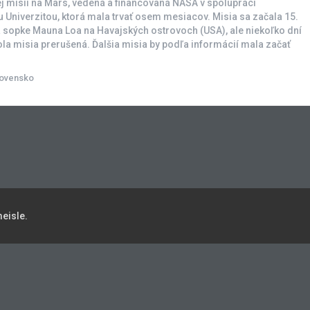
j misii na Mars, vedená a financovaná NASA v spolupráci
 Univerzitou, ktorá mala trvať osem mesiacov. Misia sa začala 15.
a sopke Mauna Loa na Havajských ostrovoch (USA), ale niekoľko dní
ola misia prerušená. Ďalšia misia by podľa informácií mala začať
lovensko
eisle.