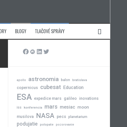
ORY
BLOGY
TLAČOVÉ SPRÁVY
Facebook
Meetup
LinkedIn
Twitter
astronomia
balon
bratislava
apollo
cubesat
Education
copernicus
ESA
expedice mars
galileo
inovations
mars
mesiac
moon
iss
konferencia
NASA
pecs
musilova
planetarium
podujatie
polopate
pozorovanie