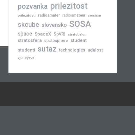
prilezitost
pozvanka
radioamater
radioamateur
prilezitosti
seminar
SOSA
skcube
slovensko
space
SpaceX
SpVRI
stratobalon
stratosfera
student
stratosphere
sutaz
studenti
technologies
udalost
vju
vyzva
Novinky
Slovensko
Zahraničie
Podujatia
Príležitosti
Veda
skCUBE
Rozhovory
Blogy
Tlačové
a
správy
Astronómia