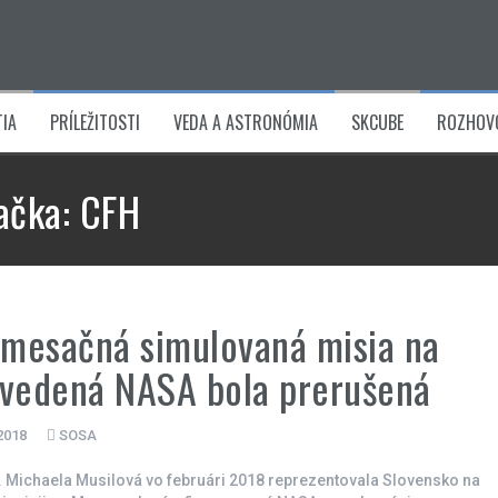
IA
PRÍLEŽITOSTI
VEDA A ASTRONÓMIA
SKCUBE
ROZHOV
ačka:
CFH
mesačná simulovaná misia na
vedená NASA bola prerušená
 2018
SOSA
. Michaela Musilová vo februári 2018 reprezentovala Slovensko na