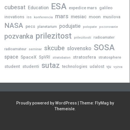
ESA
cubesat
Education
expedice mars
galileo
mars
mesiac
moon
inovations
musilova
iss
konferencia
NASA
podujatie
pecs
planetarium
polopate
pozorovanie
prilezitost
pozvanka
radioamater
prilezitosti
SOSA
skcube
slovensko
radioamateur
seminar
space
SpaceX
stratosfera
SpVRI
stratosphere
stratobalon
sutaz
student
studenti
technologies
udalost
vju
vyzva
Proudly powered by WordPress
|
Theme:
FlyMag
by
Themeisle.
Novinky
Slovensko
Zahraničie
Podujatia
Príležitosti
Veda
skCUBE
Rozhovory
Blogy
Tlačové
a
správy