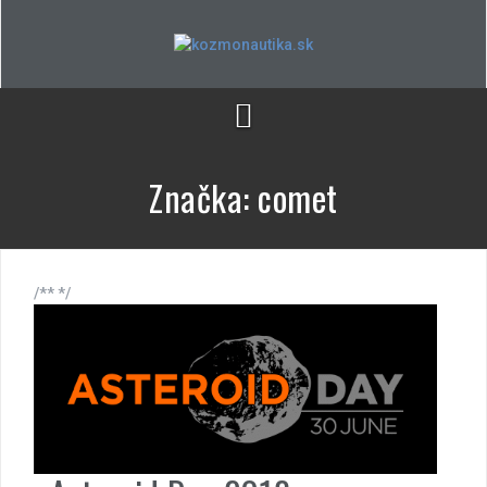
Skip
to
content
Značka:
comet
/** */