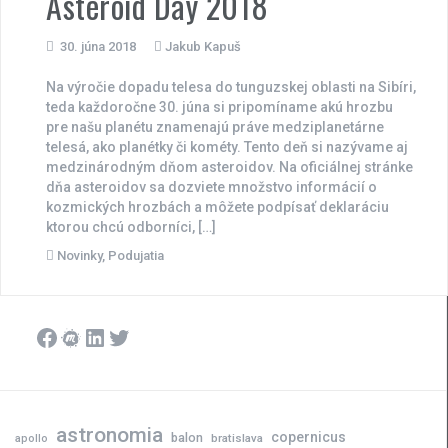
Asteroid Day 2018
30. júna 2018
Jakub Kapuš
Na výročie dopadu telesa do tunguzskej oblasti na Sibíri,
teda každoročne 30. júna si pripomíname akú hrozbu
pre našu planétu znamenajú práve medziplanetárne
telesá, ako planétky či kométy. Tento deň si nazývame aj
medzinárodným dňom asteroidov. Na oficiálnej stránke
dňa asteroidov sa dozviete množstvo informácií o
kozmických hrozbách a môžete podpísať deklaráciu
ktorou chcú odborníci, […]
Novinky
,
Podujatia
Facebook
Meetup
LinkedIn
Twitter
astronomia
copernicus
balon
bratislava
apollo