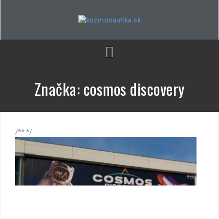
Skip
to
content
Značka:
cosmos discovery
/** */