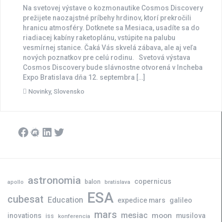
Na svetovej výstave o kozmonautike Cosmos Discovery
prežijete naozajstné príbehy hrdinov, ktorí prekročili
hranicu atmosféry. Dotknete sa Mesiaca, usadíte sa do
riadiacej kabíny raketoplánu, vstúpite na palubu
vesmírnej stanice. Čaká Vás skvelá zábava, ale aj veľa
nových poznatkov pre celú rodinu. Svetová výstava
Cosmos Discovery bude slávnostne otvorená v Incheba
Expo Bratislava dňa 12. septembra […]
Novinky
,
Slovensko
Facebook
Meetup
LinkedIn
Twitter
astronomia
copernicus
balon
bratislava
apollo
ESA
cubesat
Education
expedice mars
galileo
mars
mesiac
moon
inovations
musilova
iss
konferencia