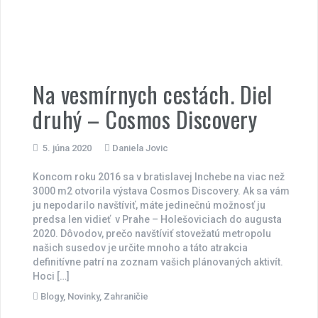
Na vesmírnych cestách. Diel
druhý – Cosmos Discovery
5. júna 2020
Daniela Jovic
Koncom roku 2016 sa v bratislavej Inchebe na viac než
3000 m2 otvorila výstava Cosmos Discovery. Ak sa vám
ju nepodarilo navštíviť, máte jedinečnú možnosť ju
predsa len vidieť v Prahe – Holešoviciach do augusta
2020. Dôvodov, prečo navštíviť stovežatú metropolu
našich susedov je určite mnoho a táto atrakcia
definitívne patrí na zoznam vašich plánovaných aktivít.
Hoci […]
Blogy
,
Novinky
,
Zahraničie