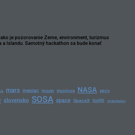
 ako je pozorovanie Zeme, environment, turizmus
ka a Islandu. Samotný hackathon sa bude konať
NASA
mars
mesiac
moon
pecs
musilova
ia
SOSA
e
slovensko
space
SpaceX
SpVRI
stratobalon