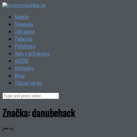
Skip
to
Novinky
content
Slovensko
Zahraničie
Podujatia
Príležitosti
Veda a Astronómia
skCUBE
Rozhovory
Blogy
Tlačové správy
Search
for:
Značka:
danubehack
/** */