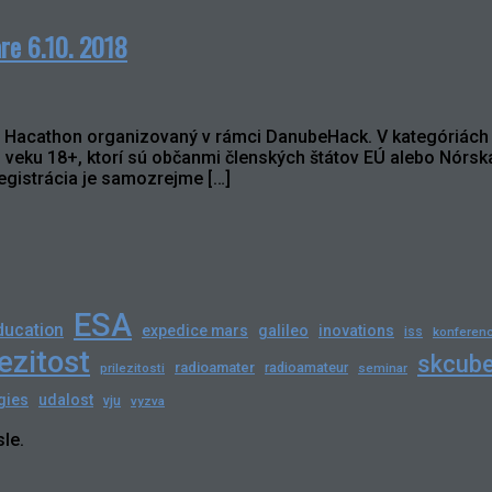
re 6.10. 2018
us Hacathon organizovaný v rámci DanubeHack. V kategóriách
o veku 18+, ktorí sú občanmi členských štátov EÚ alebo Nórs
Registrácia je samozrejme […]
ESA
ducation
expedice mars
galileo
inovations
iss
konferenc
lezitost
skcub
radioamater
radioamateur
prilezitosti
seminar
gies
udalost
vju
vyzva
le.