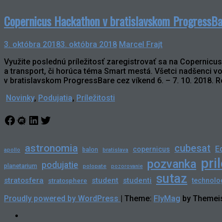
Copernicus Hackathon v bratislavskom ProgressBa
3. októbra 2018
3. októbra 2018
Marcel Frajt
Využite poslednú príležitosť zaregistrovať sa na Copernic
a transport, či horúca téma Smart mestá. Všetci nadšenci v
v bratislavskom ProgressBare cez víkend 6. – 7. 10. 2018. 
Novinky
,
Podujatia
,
Príležitosti
Facebook
Meetup
LinkedIn
Twitter
astronomia
cubesat
E
copernicus
balon
bratislava
apollo
pri
pozvanka
podujatie
planetarium
polopate
pozorovanie
sutaz
stratosfera
student
studenti
technolo
stratosphere
Proudly powered by WordPress
|
Theme:
FlyMag
by Themeis
Novinky