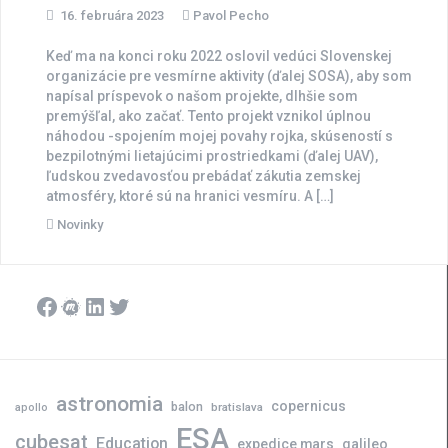
16. februára 2023
Pavol Pecho
Keď ma na konci roku 2022 oslovil vedúci Slovenskej
organizácie pre vesmírne aktivity (ďalej SOSA), aby som
napísal príspevok o našom projekte, dlhšie som
premýšľal, ako začať. Tento projekt vznikol úplnou
náhodou -spojením mojej povahy rojka, skúseností s
bezpilotnými lietajúcimi prostriedkami (ďalej UAV),
ľudskou zvedavosťou prebádať zákutia zemskej
atmosféry, ktoré sú na hranici vesmíru. A […]
Novinky
Facebook
Meetup
LinkedIn
Twitter
astronomia
copernicus
balon
bratislava
apollo
ESA
cubesat
Education
expedice mars
galileo