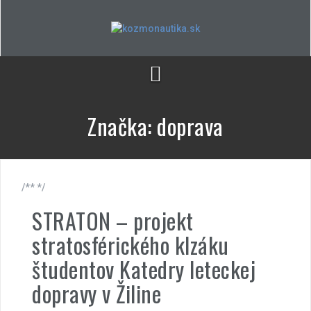
Skip
to
content
Značka:
doprava
/** */
STRATON – projekt
stratosférického klzáku
študentov Katedry leteckej
dopravy v Žiline