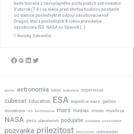
bude tvorená z nezvyčajného počtu piatich astronautov.
V utorok (7.4.) sa niečo pred štvrtou hodinou poobede
od stanice poslednýkrát odpojí zásobovacia loď
Dragon, ktorá posledných 8 rokov pravidelne
zásobovala ISS. NASA so SpaceX […]
Novinky
,
Zahraničie
Facebook
Meetup
LinkedIn
Twitter
astronomia
copernicus
balon
bratislava
apollo
ESA
cubesat
Education
expedice mars
galileo
mars
mesiac
moon
inovations
musilova
iss
konferencia
NASA
podujatie
pecs
planetarium
polopate
pozorovanie
prilezitost
pozvanka
radioamater
prilezitosti