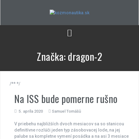
Skip
to
content
Značka:
dragon-2
/** */
Na ISS bude pomerne rušno
5. apríla 2020
Samuel Tomášů
V priebehu najbližších dvoch mesiacov sa so stanicou
definitívne rozlúči jeden typ zásobovacej lode, na jej
palube sa kompletne vymení posádka a na asi 3 mesiace