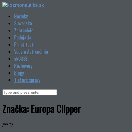
Skip
to
Novinky
content
Slovensko
Zahraničie
Podujatia
Príležitosti
Veda a Astronómia
skCUBE
Rozhovory
Blogy
Tlačové správy
Search
for:
Značka:
Europa Clipper
/** */