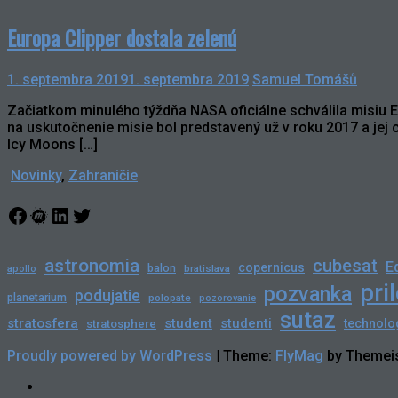
Europa Clipper dostala zelenú
1. septembra 2019
1. septembra 2019
Samuel Tomášů
Začiatkom minulého týždňa NASA oficiálne schválila misiu Eu
na uskutočnenie misie bol predstavený už v roku 2017 a jej
Icy Moons […]
Novinky
,
Zahraničie
Facebook
Meetup
LinkedIn
Twitter
astronomia
cubesat
E
copernicus
balon
bratislava
apollo
pri
pozvanka
podujatie
planetarium
polopate
pozorovanie
sutaz
stratosfera
student
studenti
technolo
stratosphere
Proudly powered by WordPress
|
Theme:
FlyMag
by Themeis
Novinky