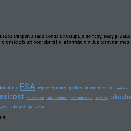
ropa Clipper, a teda sonda už vstupuje do fázy, kedy ju čaká
 cieľom je získať podrobnejšie informácie o Jupiterovom mes
ESA
ducation
expedice mars
galileo
inovations
iss
konferenc
lezitost
skcub
radioamater
radioamateur
prilezitosti
seminar
gies
udalost
vju
vyzva
le.