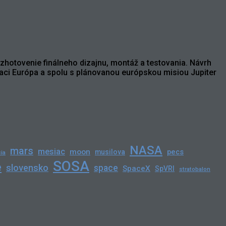
 zhotovenie finálneho dizajnu, montáž a testovania. Návrh
iaci Európa a spolu s plánovanou európskou misiou Jupiter
NASA
mars
mesiac
moon
pecs
musilova
ia
SOSA
e
slovensko
space
SpaceX
SpVRI
stratobalon