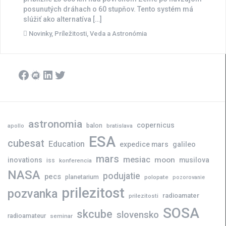
posunutých dráhach o 60 stupňov. Tento systém má
slúžiť ako alternatíva […]
Novinky
,
Príležitosti
,
Veda a Astronómia
Facebook
Meetup
LinkedIn
Twitter
astronomia
copernicus
balon
bratislava
apollo
ESA
cubesat
Education
expedice mars
galileo
mars
mesiac
moon
inovations
musilova
iss
konferencia
NASA
podujatie
pecs
planetarium
polopate
pozorovanie
prilezitost
pozvanka
radioamater
prilezitosti
SOSA
skcube
slovensko
radioamateur
seminar