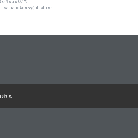
SE-4 sa s 0,1%
 sa napokon vyšplhala na
eisle.