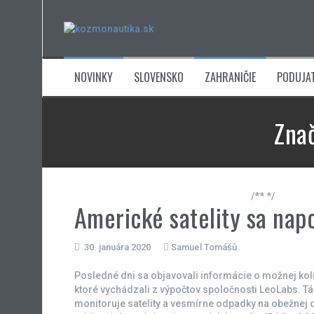
Skip
to
content
NOVINKY
SLOVENSKO
ZAHRANIČIE
PODUJAT
Zna
/** */
Americké satelity sa napo
30. januára 2020
Samuel Tomášů
Posledné dni sa objavovali informácie o možnej kolíz
ktoré vychádzali z výpočtov spoločnosti LeoLabs. 
monitoruje satelity a vesmírne odpadky na obežnej 