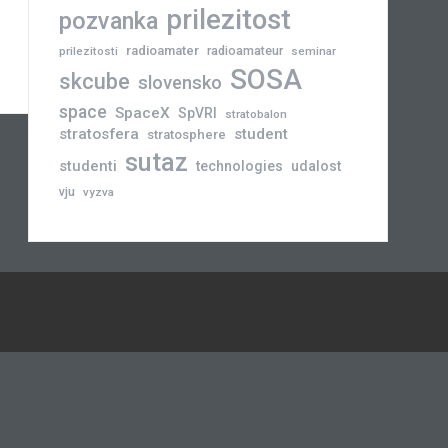
prilezitost
pozvanka
radioamater
radioamateur
prilezitosti
seminar
SOSA
skcube
slovensko
space
SpaceX
SpVRI
stratobalon
stratosfera
student
stratosphere
sutaz
studenti
technologies
udalost
vju
vyzva
Novinky
Slovensko
Zahraničie
Podujatia
Príležitosti
Veda
skCUBE
Rozhovory
Blogy
Tlačové
a
správy
Astronómia