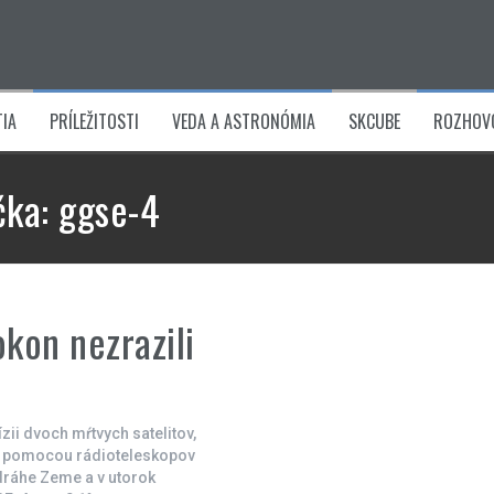
IA
PRÍLEŽITOSTI
VEDA A ASTRONÓMIA
SKCUBE
ROZHOV
čka:
ggse-4
kon nezrazili
ii dvoch mŕtvych satelitov,
Tá pomocou rádioteleskopov
dráhe Zeme a v utorok