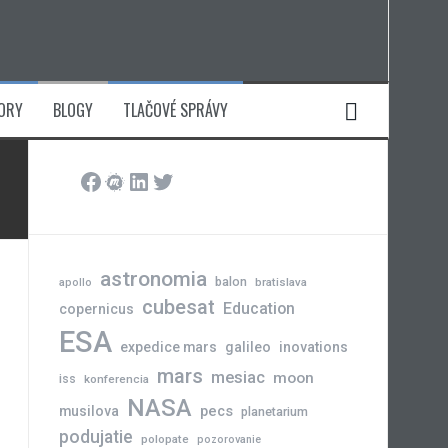
ORY
BLOGY
TLAČOVÉ SPRÁVY
Facebook
Meetup
LinkedIn
Twitter
astronomia
balon
bratislava
apollo
cubesat
Education
copernicus
ESA
expedice mars
galileo
inovations
mars
mesiac
moon
iss
konferencia
NASA
pecs
musilova
planetarium
podujatie
polopate
pozorovanie