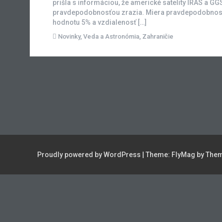
prišla s informáciou, že americké satelity IRAS a GG
pravdepodobnosťou zrazia. Miera pravdepodobnosti
hodnotu 5% a vzdialenosť […]
Novinky
,
Veda a Astronómia
,
Zahraničie
Proudly powered by WordPress
|
Theme:
FlyMag
by Them