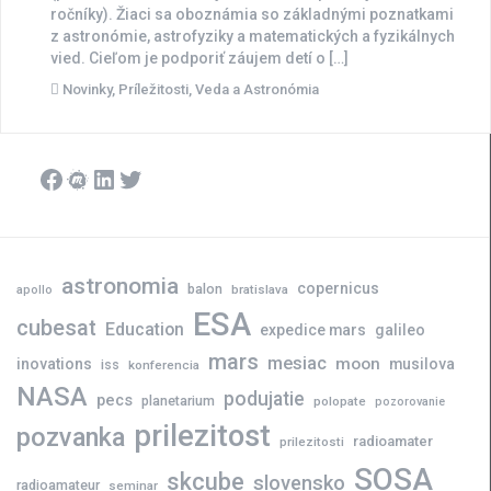
ročníky). Žiaci sa oboznámia so základnými poznatkami
z astronómie, astrofyziky a matematických a fyzikálnych
vied. Cieľom je podporiť záujem detí o […]
Novinky
,
Príležitosti
,
Veda a Astronómia
Facebook
Meetup
LinkedIn
Twitter
astronomia
copernicus
balon
bratislava
apollo
ESA
cubesat
Education
expedice mars
galileo
mars
mesiac
moon
inovations
musilova
iss
konferencia
NASA
podujatie
pecs
planetarium
polopate
pozorovanie
prilezitost
pozvanka
radioamater
prilezitosti
SOSA
skcube
slovensko
radioamateur
seminar