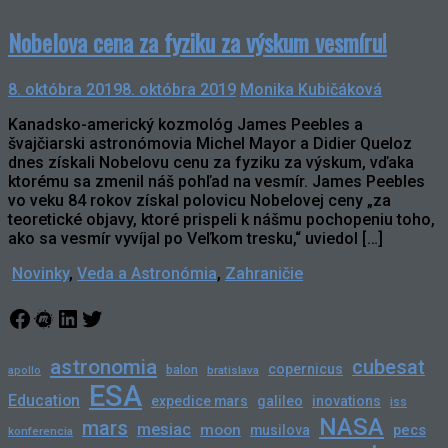
Nobelova cena za fyziku za výskum vesmíru!
8. októbra 2019
8. októbra 2019
Monika Kubičáková
Kanadsko-americký kozmológ James Peebles a
švajčiarski astronómovia Michel Mayor a Didier Queloz
dnes získali Nobelovu cenu za fyziku za výskum, vďaka
ktorému sa zmenil náš pohľad na vesmír. James Peebles
vo veku 84 rokov získal polovicu Nobelovej ceny „za
teoretické objavy, ktoré prispeli k nášmu pochopeniu toho,
ako sa vesmír vyvíjal po Veľkom tresku,“ uviedol […]
Novinky
,
Veda a Astronómia
,
Zahraničie
Facebook
Meetup
LinkedIn
Twitter
astronomia
cubesat
copernicus
balon
bratislava
apollo
ESA
Education
expedice mars
galileo
inovations
iss
NASA
mars
mesiac
moon
pecs
musilova
konferencia