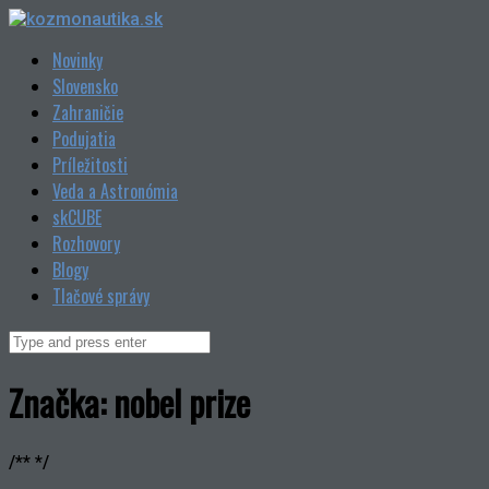
Skip
to
Novinky
content
Slovensko
Zahraničie
Podujatia
Príležitosti
Veda a Astronómia
skCUBE
Rozhovory
Blogy
Tlačové správy
Search
for:
Značka:
nobel prize
/** */