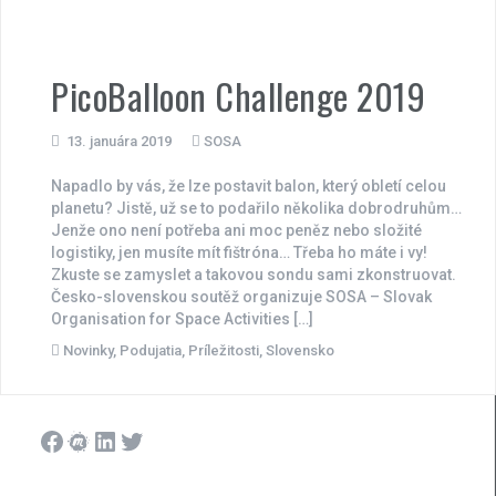
PicoBalloon Challenge 2019
13. januára 2019
SOSA
Napadlo by vás, že lze postavit balon, který obletí celou
planetu? Jistě, už se to podařilo několika dobrodruhům…
Jenže ono není potřeba ani moc peněz nebo složité
logistiky, jen musíte mít fištróna… Třeba ho máte i vy!
Zkuste se zamyslet a takovou sondu sami zkonstruovat.
Česko-slovenskou soutěž organizuje SOSA – Slovak
Organisation for Space Activities […]
Novinky
,
Podujatia
,
Príležitosti
,
Slovensko
Facebook
Meetup
LinkedIn
Twitter