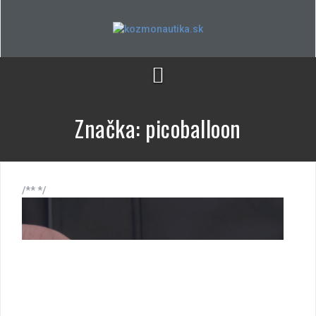
Skip
to
content
Značka:
picoballoon
/** */