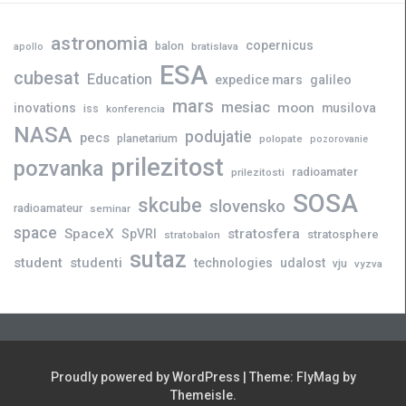
astronomia
copernicus
balon
bratislava
apollo
ESA
cubesat
Education
expedice mars
galileo
mars
mesiac
moon
inovations
musilova
iss
konferencia
NASA
podujatie
pecs
planetarium
polopate
pozorovanie
prilezitost
pozvanka
radioamater
prilezitosti
SOSA
skcube
slovensko
radioamateur
seminar
space
SpaceX
stratosfera
SpVRI
stratosphere
stratobalon
sutaz
student
studenti
technologies
udalost
vju
vyzva
Proudly powered by WordPress
|
Theme:
FlyMag
by
Themeisle.