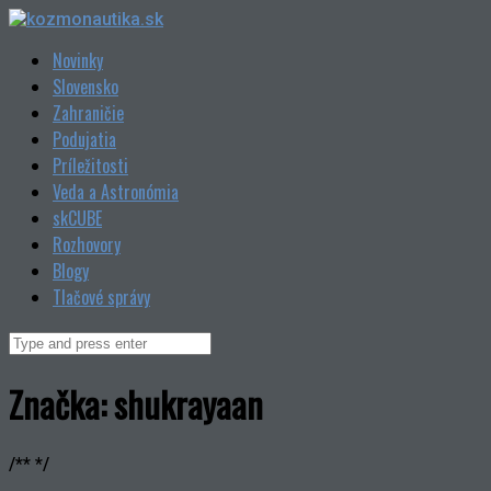
Skip
to
Novinky
content
Slovensko
Zahraničie
Podujatia
Príležitosti
Veda a Astronómia
skCUBE
Rozhovory
Blogy
Tlačové správy
Search
for:
Značka:
shukrayaan
/** */