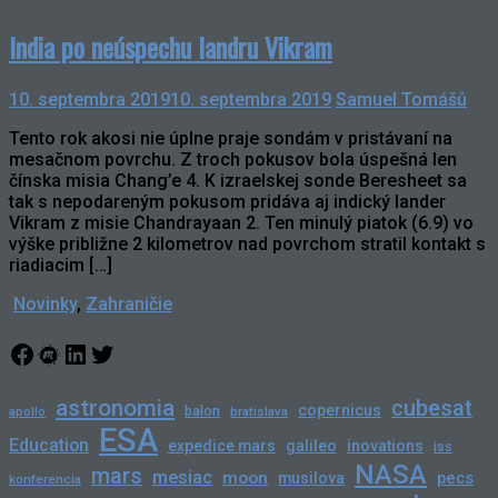
India po neúspechu landru Vikram
10. septembra 2019
10. septembra 2019
Samuel Tomášů
Tento rok akosi nie úplne praje sondám v pristávaní na
mesačnom povrchu. Z troch pokusov bola úspešná len
čínska misia Chang’e 4. K izraelskej sonde Beresheet sa
tak s nepodareným pokusom pridáva aj indický lander
Vikram z misie Chandrayaan 2. Ten minulý piatok (6.9) vo
výške približne 2 kilometrov nad povrchom stratil kontakt s
riadiacim […]
Novinky
,
Zahraničie
Facebook
Meetup
LinkedIn
Twitter
astronomia
cubesat
copernicus
balon
bratislava
apollo
ESA
Education
expedice mars
galileo
inovations
iss
NASA
mars
mesiac
moon
pecs
musilova
konferencia