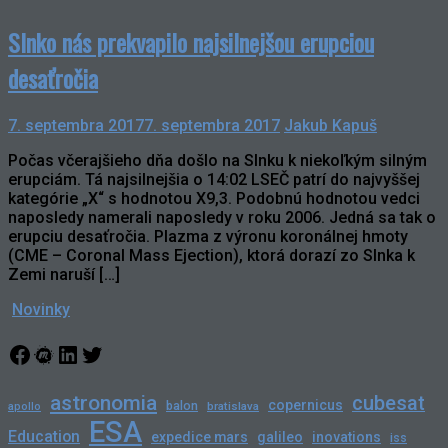
Slnko nás prekvapilo najsilnejšou erupciou
desaťročia
7. septembra 2017
7. septembra 2017
Jakub Kapuš
Počas včerajšieho dňa došlo na Slnku k niekoľkým silným
erupciám. Tá najsilnejšia o 14:02 LSEČ patrí do najvyššej
kategórie „X“ s hodnotou X9,3. Podobnú hodnotou vedci
naposledy namerali naposledy v roku 2006. Jedná sa tak o
erupciu desaťročia. Plazma z výronu koronálnej hmoty
(CME – Coronal Mass Ejection), ktorá dorazí zo Slnka k
Zemi naruší […]
Novinky
Facebook
Meetup
LinkedIn
Twitter
astronomia
cubesat
copernicus
balon
bratislava
apollo
ESA
Education
expedice mars
galileo
inovations
iss