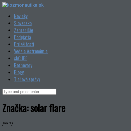
Skip
to
Novinky
content
Slovensko
Zahraničie
Podujatia
Príležitosti
Veda a Astronómia
skCUBE
Rozhovory
Blogy
Tlačové správy
Search
for:
Značka:
solar flare
/** */