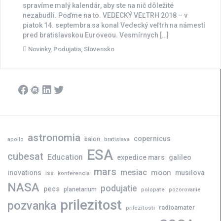
spravíme malý kalendár, aby ste na nič dôležité
nezabudli. Poďme na to. VEDECKÝ VEĽTRH 2018 – v
piatok 14. septembra sa konal Vedecký veľtrh na námestí
pred bratislavskou Euroveou. Vesmírnych […]
Novinky
,
Podujatia
,
Slovensko
Facebook
Meetup
LinkedIn
Twitter
astronomia
copernicus
balon
bratislava
apollo
ESA
cubesat
Education
expedice mars
galileo
mars
mesiac
moon
inovations
musilova
iss
konferencia
NASA
podujatie
pecs
planetarium
polopate
pozorovanie
prilezitost
pozvanka
radioamater
prilezitosti