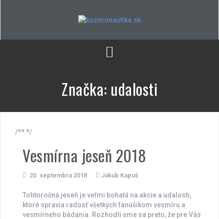
Skip
to
content
Značka:
udalosti
/** */
Vesmírna jeseň 2018
20. septembra 2018
Jakub Kapuš
Tohtoročná jeseň je veľmi bohatá na akcie a udalosti,
ktoré spravia radosť všetkých fanúšikom vesmíru a
vesmírneho bádania. Rozhodli sme sa preto, že pre Vás