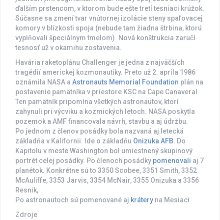
ďalším prstencom, v ktorom bude ešte tretí tesniaci krúžok.
Súčasne sa zmení tvar vnútornej izolácie steny spaľovacej
komory v blízkosti spoja (nebude tam žiadna štrbina, ktorú
vyplňovali špeciálnym tmelom). Nová konštrukcia zaručí
tesnosť už v okamihu zostavenia.
Havária raketoplánu Challenger je jedna z najväčších
tragédií americkej kozmonautiky. Preto už 2. apríla 1986
oznámila NASA a
Astronauts Memorial Foundation
plán na
postavenie pamätníka v priestore KSC na Cape Canaveral.
Ten pamätník pripomína všetkých astronautov, ktorí
zahynuli pri výcviku a kozmických letoch. NASA poskytla
pozemok a AMF financovala návrh, stavbu a aj údržbu.
Po jednom z členov posádky bola nazvaná aj letecká
základňa v Kalifornii. Ide o základňu
Onizuka AFB
. Do
Kapitolu v meste Washington bol umiestnený skupinový
portrét celej posádky. Po členoch posádky
pomenovali
aj 7
planétok. Konkrétne sú to 3350 Scobee, 3351 Smith, 3352
McAuliffe, 3353 Jarvis, 3354 McNair, 3355 Onizuka a 3356
Resnik,
Po astronautoch sú pomenované aj
krátery
na Mesiaci.
Zdroje