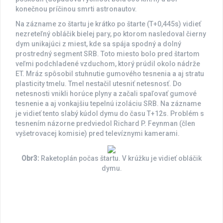
konečnou príčinou smrti astronautov.
Na zázname zo štartu je krátko po štarte (T+0,445s) vidieť
nezreteľný obláčik bielej pary, po ktorom nasledoval čierny
dym unikajúci z miest, kde sa spája spodný a dolný
prostredný segment SRB. Toto miesto bolo pred štartom
veľmi podchladené vzduchom, ktorý prúdil okolo nádrže
ET. Mráz spôsobil stuhnutie gumového tesnenia a aj stratu
plasticity tmelu. Tmel nestačil utesniť netesnosť. Do
netesnosti vnikli horúce plyny a začali spaľovať gumové
tesnenie a aj vonkajšiu tepelnú izoláciu SRB. Na zázname
je vidieť tento slabý kúdol dymu do času T+12s. Problém s
tesnením názorne predviedol Richard P. Feynman (člen
vyšetrovacej komisie) pred televíznymi kamerami.
Obr3:
Raketoplán počas štartu. V krúžku je vidieť obláčik
dymu.