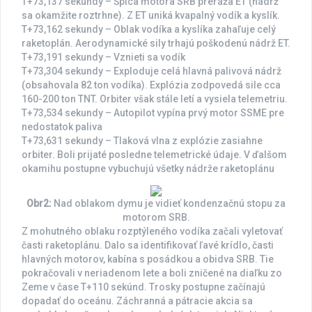
T+73,137 sekundy – Špica motora SRB preráža ET (nádrž
sa okamžite roztrhne). Z ET uniká kvapalný vodík a kyslík.
T+73,162 sekundy – Oblak vodíka a kyslíka zahaľuje celý
raketoplán. Aerodynamické sily trhajú poškodenú nádrž ET.
T+73,191 sekundy – Vznieti sa vodík
T+73,304 sekundy – Exploduje celá hlavná palivová nádrž
(obsahovala 82 ton vodíka). Explózia zodpovedá sile cca
160-200 ton TNT. Orbiter však stále letí a vysiela telemetriu.
T+73,534 sekundy – Autopilot vypína prvý motor SSME pre
nedostatok paliva
T+73,631 sekundy – Tlaková vlna z explózie zasiahne
orbiter. Boli prijaté posledne telemetrické údaje. V ďalšom
okamihu postupne vybuchujú všetky nádrže raketoplánu
Obr2:
Nad oblakom dymu je vidieť kondenzačnú stopu za
motorom SRB.
Z mohutného oblaku rozptýleného vodíka začali vyletovať
časti raketoplánu. Dalo sa identifikovať ľavé krídlo, časti
hlavných motorov, kabína s posádkou a obidva SRB. Tie
pokračovali v neriadenom lete a boli zničené na diaľku zo
Zeme v čase T+110 sekúnd. Trosky postupne začínajú
dopadať do oceánu. Záchranná a pátracie akcia sa