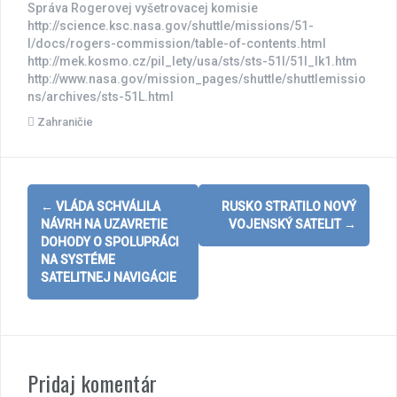
Správa Rogerovej vyšetrovacej komisie
http://science.ksc.nasa.gov/shuttle/missions/51-
l/docs/rogers-commission/table-of-contents.html
http://mek.kosmo.cz/pil_lety/usa/sts/sts-51l/51l_lk1.htm
http://www.nasa.gov/mission_pages/shuttle/shuttlemissio
ns/archives/sts-51L.html
Zahraničie
Post
←
VLÁDA SCHVÁLILA
RUSKO STRATILO NOVÝ
navigation
NÁVRH NA UZAVRETIE
VOJENSKÝ SATELIT
→
DOHODY O SPOLUPRÁCI
NA SYSTÉME
SATELITNEJ NAVIGÁCIE
Pridaj komentár