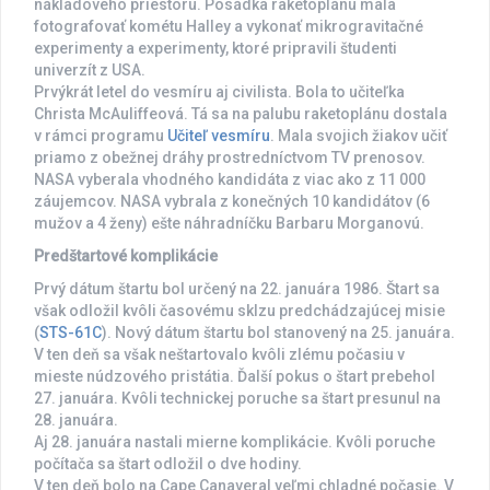
nákladového priestoru. Posádka raketoplánu mala
fotografovať kométu Halley a vykonať mikrogravitačné
experimenty a experimenty, ktoré pripravili študenti
univerzít z USA.
Prvýkrát letel do vesmíru aj civilista. Bola to učiteľka
Christa McAuliffeová. Tá sa na palubu raketoplánu dostala
v rámci programu
Učiteľ vesmíru
. Mala svojich žiakov učiť
priamo z obežnej dráhy prostredníctvom TV prenosov.
NASA vyberala vhodného kandidáta z viac ako z 11 000
záujemcov. NASA vybrala z konečných 10 kandidátov (6
mužov a 4 ženy) ešte náhradníčku Barbaru Morganovú.
Predštartové komplikácie
Prvý dátum štartu bol určený na 22. januára 1986. Štart sa
však odložil kvôli časovému sklzu predchádzajúcej misie
(
STS-61C
). Nový dátum štartu bol stanovený na 25. januára.
V ten deň sa však neštartovalo kvôli zlému počasiu v
mieste núdzového pristátia. Ďalší pokus o štart prebehol
27. januára. Kvôli technickej poruche sa štart presunul na
28. januára.
Aj 28. januára nastali mierne komplikácie. Kvôli poruche
počítača sa štart odložil o dve hodiny.
V ten deň bolo na Cape Canaveral veľmi chladné počasie. V