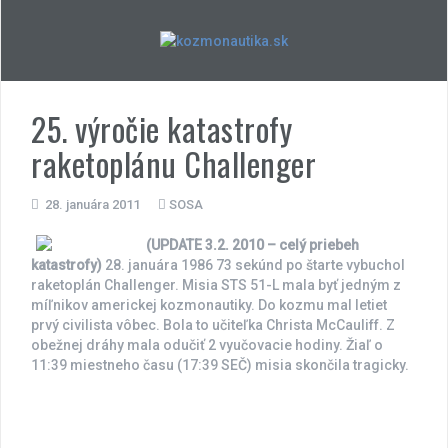
Skip
to
content
25. výročie katastrofy
raketoplánu Challenger
28. januára 2011
SOSA
(UPDATE 3.2. 2010 – celý priebeh
katastrofy)
28. januára 1986 73 sekúnd po štarte vybuchol
raketoplán Challenger. Misia STS 51-L mala byť jedným z
míľnikov americkej kozmonautiky. Do kozmu mal letiet
prvý civilista vôbec. Bola to učiteľka Christa McCauliff. Z
obežnej dráhy mala odučiť 2 vyučovacie hodiny. Žiaľ o
11:39 miestneho času (17:39 SEČ) misia skončila tragicky.