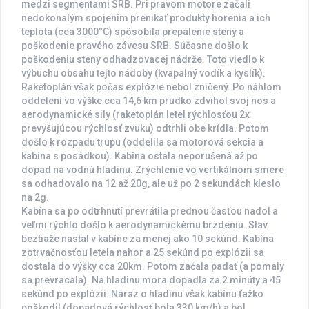
medzi segmentami SRB. Pri pravom motore začali
nedokonalým spojením prenikať produkty horenia a ich
teplota (cca 3000°C) spôsobila prepálenie steny a
poškodenie pravého závesu SRB. Súčasne došlo k
poškodeniu steny odhadzovacej nádrže. Toto viedlo k
výbuchu obsahu tejto nádoby (kvapalný vodík a kyslík).
Raketoplán však počas explózie nebol zničený. Po náhlom
oddelení vo výške cca 14,6 km prudko zdvihol svoj nos a
aerodynamické sily (raketoplán letel rýchlosťou 2x
prevyšujúcou rýchlosť zvuku) odtrhli obe krídla. Potom
došlo k rozpadu trupu (oddelila sa motorová sekcia a
kabína s posádkou). Kabína ostala neporušená až po
dopad na vodnú hladinu. Zrýchlenie vo vertikálnom smere
sa odhadovalo na 12 až 20g, ale už po 2 sekundách kleslo
na 2g.
Kabína sa po odtrhnutí prevrátila prednou časťou nadol a
veľmi rýchlo došlo k aerodynamickému brzdeniu. Stav
beztiaže nastal v kabíne za menej ako 10 sekúnd. Kabína
zotrvačnosťou letela nahor a 25 sekúnd po explózii sa
dostala do výšky cca 20km. Potom začala padať (a pomaly
sa prevracala). Na hladinu mora dopadla za 2 minúty a 45
sekúnd po explózii. Náraz o hladinu však kabínu ťažko
poškodil (dopadová rýchlosť bola 330 km/h) a bol