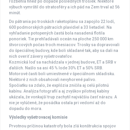
rozbehla hneď po dopade posledných trosiek. Niektoré
výbuch vymrštil do stratosféry a ich pád na Zem trval až 56
minút.
Do pátrania po troskách raketoplánu sa zapojilo 22 lodí,
600 podmorských pátracích plavidiel a 33 lietadiel. Na
vyhľadanie potopených častá bola nasadená flotila
ponoriek. Tie prehľadávali oceán na ploche 250 000 km
štvorcových počas troch mesiacov. Trosky sa dopravovali
do špeciálnej budovy, kde boli skladané tak, aby sa dali na
nich overiť závery vyšetrovateľov.
Kozmická loď sa nachádzala v jednej budove, ET a SRB v
ďalších. Našlo sa asi 45 % lode 30% ET a 50% SRB.
Motorové časti boli umiestnené v špeciálnom skladisku.
Niektoré z nich obsahovali nevyhorené palivo.
Spočiatku sa zdalo, že explózia zničila aj celú pilotnú
kabínu. Analýza fotografií a aj zvyškov pilotnej kabíny
ukázala, že vonkajší trup zachytil najväčšiu časť nárazu. A
nie je vylúčené, že posádka ostala pri vedomí až do
dopadu do mora.
Výsledky vyšetrovacej komisie
Prvotnou príčinou katastrofy bola zlá konštrukcia spojov