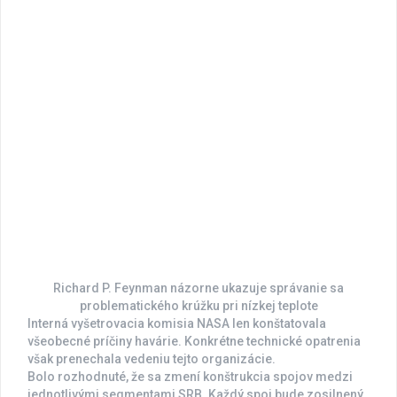
Richard P. Feynman názorne ukazuje správanie sa
problematického krúžku pri nízkej teplote
Interná vyšetrovacia komisia NASA len konštatovala
všeobecné príčiny havárie. Konkrétne technické opatrenia
však prenechala vedeniu tejto organizácie.
Bolo rozhodnuté, že sa zmení konštrukcia spojov medzi
jednotlivými segmentami SRB. Každý spoj bude zosilnený