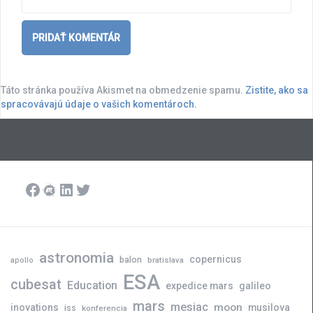
Táto stránka používa Akismet na obmedzenie spamu.
Zistite, ako sa
spracovávajú údaje o vašich komentároch.
Facebook
Meetup
LinkedIn
Twitter
astronomia
copernicus
balon
bratislava
apollo
ESA
cubesat
Education
expedice mars
galileo
mars
mesiac
moon
inovations
musilova
iss
konferencia