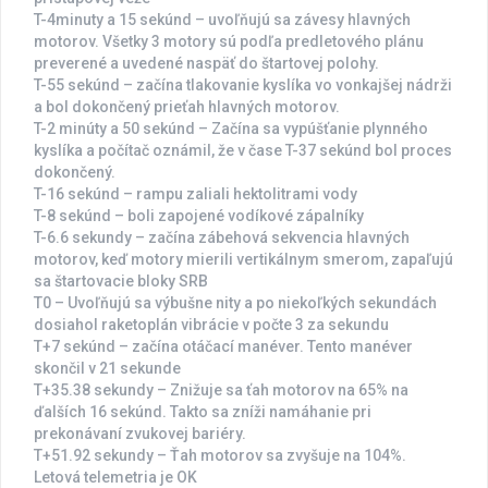
T-4minuty a 15 sekúnd – uvoľňujú sa závesy hlavných
motorov. Všetky 3 motory sú podľa predletového plánu
preverené a uvedené naspäť do štartovej polohy.
T-55 sekúnd – začína tlakovanie kyslíka vo vonkajšej nádrži
a bol dokončený prieťah hlavných motorov.
T-2 minúty a 50 sekúnd – Začína sa vypúšťanie plynného
kyslíka a počítač oznámil, že v čase T-37 sekúnd bol proces
dokončený.
T-16 sekúnd – rampu zaliali hektolitrami vody
T-8 sekúnd – boli zapojené vodíkové zápalníky
T-6.6 sekundy – začína zábehová sekvencia hlavných
motorov, keď motory mierili vertikálnym smerom, zapaľujú
sa štartovacie bloky SRB
T0 – Uvoľňujú sa výbušne nity a po niekoľkých sekundách
dosiahol raketoplán vibrácie v počte 3 za sekundu
T+7 sekúnd – začína otáčací manéver. Tento manéver
skončil v 21 sekunde
T+35.38 sekundy – Znižuje sa ťah motorov na 65% na
ďalších 16 sekúnd. Takto sa zníži namáhanie pri
prekonávaní zvukovej bariéry.
T+51.92 sekundy – Ťah motorov sa zvyšuje na 104%.
Letová telemetria je OK