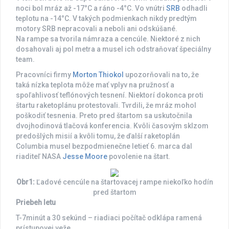
noci bol mráz až -17°C a ráno -4°C. Vo vnútri
SRB
odhadli
teplotu na -14°C. V takých podmienkach nikdy predtým
motory SRB nepracovali a neboli ani odskúšané.
Na rampe sa tvorila námraza a cencúle. Niektoré z nich
dosahovali aj pol metra a musel ich odstraňovať špeciálny
team.
Pracovníci firmy
Morton Thiokol
upozorňovali na to, že
taká nízka teplota môže mať vplyv na pružnosť a
spoľahlivosť teflónových tesnení. Niektorí dokonca proti
štartu raketoplánu protestovali. Tvrdili, že mráz mohol
poškodiť tesnenia. Preto pred štartom sa uskutočnila
dvojhodinová tlačová konferencia. Kvôli časovým sklzom
predošlých misií a kvôli tomu, že ďalší raketoplán
Columbia musel bezpodmienečne letieť 6. marca dal
riaditeľ NASA
Jesse Moore
povolenie na štart.
Obr1:
Ľadové cencúle na štartovacej rampe niekoľko hodín
pred štartom
Priebeh letu
T-7minút a 30 sekúnd – riadiaci počítač odklápa ramená
prístupovej veže