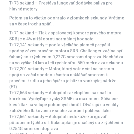
T+73 sekúnd – Prestáva fungovať dodávka paliva pre
hlavné motory
Potom sa to všetko odohralo v zlomkoch sekundy. Vrátime
sa v čase trochu späť…
T+71 sekúnd – Tlak v spaľovacej komore pravého motora
SRB je o 4% nižší oproti normálnej hodnote
T+72,141 sekundy – podľa všetkého plameň prepálil
spodný záves pravého motora SRB. Challenger začína byť
ťahaný so zrýchlením 0,227G smerom doprava. Nachádza
sa vo výške 14 km a letí rýchlosťou 550 metrov za sekundu
T+72,201 sekundy – Motor, ktorý voľne visí na hornom
spoji sa začal spodnou časťou nakláňať smerom k
pravému krídlu a jeho špička je blízko vonkajšej nádrže
(ET)
T+72,564 sekundy – Autopilot raketoplánu sa snaží o
korekciu. Vychyľuje trysky SSME na maximum. Súčasne
klesá tlak na vstupe pohonných hmôt. Otvárajú sa ventily
záložného tlakovania v snahe zabrániť poklesu tlaku
T+72,661 sekundy – Autopilot nedokáže korigovať
pôsobenie týchto síl. Raketoplán je unášaný so zrýchlením
0,254G smerom doprava