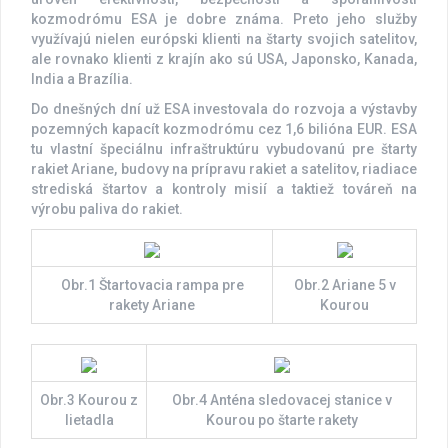
kozmodrómu ESA je dobre známa. Preto jeho služby
využívajú nielen európski klienti na štarty svojich satelitov,
ale rovnako klienti z krajín ako sú USA, Japonsko, Kanada,
India a Brazília.
Do dnešných dní už ESA investovala do rozvoja a výstavby
pozemných kapacít kozmodrómu cez 1,6 bilióna EUR. ESA
tu vlastní špeciálnu infraštruktúru vybudovanú pre štarty
rakiet Ariane, budovy na prípravu rakiet a satelitov, riadiace
strediská štartov a kontroly misií a taktiež továreň na
výrobu paliva do rakiet.
Obr.1 Štartovacia rampa pre
Obr.2 Ariane 5 v
rakety Ariane
Kourou
Obr.3 Kourou z
Obr.4 Anténa sledovacej stanice v
lietadla
Kourou po štarte rakety