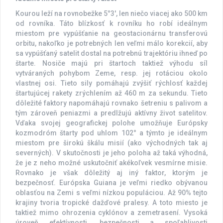
Kourou leží na rovnobežke 5°3′, len niečo viacej ako 500 km
od rovníka. Táto blízkosť k rovníku ho robí ideálnym
miestom pre vypúšťanie na geostacionárnu transferovú
orbitu, nakoľko je potrebných len veľmi málo korekcií, aby
sa vypúšťaný satelit dostal na potrebnú trajektóriu ihneď po
štarte. Nosiče majú pri štartoch taktiež výhodu síl
vytváraných pohybom Zeme, resp. jej rotáciou okolo
vlastnej osi. Tieto sily pomáhajú zvýšiť rýchlosť každej
štartujúcej rakety zrýchlením až 460 m za sekundu. Tieto
dôležité faktory napomáhajú rovnako šetreniu s palivom a
tým zároveň peniazmi a predlžujú aktívny život satelitov.
Vďaka svojej geografickej polohe umožňuje Európsky
kozmodróm štarty pod uhlom 102° a týmto je ideálnym
miestom pre širokú škálu misií (ako východných tak aj
severných). V skutočnosti je jeho poloha až taká výhodná,
že je z neho možné uskutočniť akékoľvek vesmírne misie.
Rovnako je však dôležitý aj iný faktor, ktorým je
bezpečnosť. Európska Guiana je veľmi riedko obývanou
oblasťou na Zemi s veľmi nízkou populáciou. Až 90% tejto
krajiny tvoria tropické dažďové pralesy. A toto miesto je
taktiež mimo ohrozenia cyklónov a zemetrasení. Vysoká
úroveň efektívnosti, bezpečnosti a spoľahlivosti