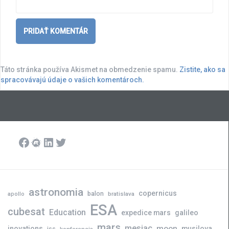
Táto stránka používa Akismet na obmedzenie spamu.
Zistite, ako sa
spracovávajú údaje o vašich komentároch.
Facebook
Meetup
LinkedIn
Twitter
astronomia
copernicus
balon
bratislava
apollo
ESA
cubesat
Education
expedice mars
galileo
mars
mesiac
moon
inovations
musilova
iss