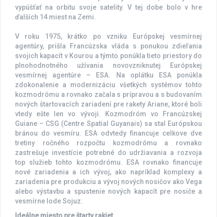
vypúšťať na orbitu svoje satelity. V tej dobe bolo v hre
ďalších 14 miest na Zemi.
V roku 1975, krátko po vzniku Európskej vesmírnej
agentúry, prišla Francúzska vláda s ponukou zdieľania
svojich kapacít v Kourou a týmto ponúkla tieto priestory do
plnohodnotného užívania novovzniknutej Európskej
vesmírnej agentúre – ESA. Na oplátku ESA ponúkla
zdokonalenie a modernizáciu všetkých systémov tohto
kozmodrómu a rovnako začala s prípravou a s budovaním
nových štartovacích zariadení pre rakety Ariane, ktoré boli
vtedy ešte len vo vývoji. Kozmodróm vo Francúzskej
Guiane – CSG (Centre Spatial Guyanais) sa stal Európskou
bránou do vesmíru. ESA odvtedy financuje celkove dve
tretiny ročného rozpočtu kozmodrómu a rovnako
zastrešuje investície potrebné do udržiavania a rozvoja
top služieb tohto kozmodrómu. ESA rovnako financuje
nové zariadenia a ich vývoj, ako napríklad komplexy a
zariadenia pre produkciu a vývoj nových nosičov ako Vega
alebo výstavbu a spustenie nových kapacít pre nosiče a
vesmírne lode Sojuz.
Ideálne miesto pre štarty rakiet