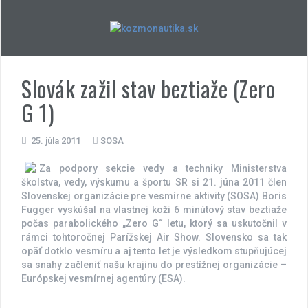
Skip
to
content
Slovák zažil stav beztiaže (Zero
G 1)
25. júla 2011
SOSA
Za podpory sekcie vedy a techniky Ministerstva
školstva, vedy, výskumu a športu SR si 21. júna 2011 člen
Slovenskej organizácie pre vesmírne aktivity (SOSA) Boris
Fugger vyskúšal na vlastnej koži 6 minútový stav beztiaže
počas parabolického „Zero G“ letu, ktorý sa uskutočnil v
rámci tohtoročnej Parížskej Air Show. Slovensko sa tak
opäť dotklo vesmíru a aj tento let je výsledkom stupňujúcej
sa snahy začleniť našu krajinu do prestížnej organizácie –
Európskej vesmírnej agentúry (ESA).