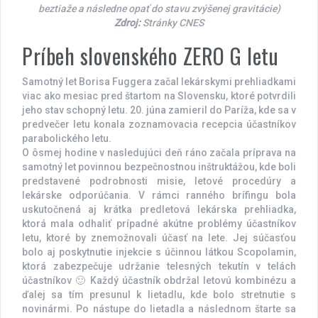
beztiaže a následne opať do stavu zvýšenej gravitácie)
Zdroj:
Stránky CNES
Príbeh slovenského ZERO G letu
Samotný let Borisa Fuggera začal lekárskymi prehliadkami
viac ako mesiac pred štartom na Slovensku, ktoré potvrdili
jeho stav schopný letu. 20. júna zamieril do Paríža, kde sa v
predvečer letu konala zoznamovacia recepcia účastníkov
parabolického letu.
O ôsmej hodine v nasledujúci deň ráno začala príprava na
samotný let povinnou bezpečnostnou inštruktážou, kde boli
predstavené podrobnosti misie, letové procedúry a
lekárske odporúčania. V rámci ranného brífingu bola
uskutočnená aj krátka predletová lekárska prehliadka,
ktorá mala odhaliť prípadné akútne problémy účastníkov
letu, ktoré by znemožnovali účasť na lete. Jej súčasťou
bolo aj poskytnutie injekcie s účinnou látkou Scopolamin,
ktorá zabezpečuje udržanie telesných tekutín v telách
účastníkov 🙂 Každý účastník obdržal letovú kombinézu a
ďalej sa tím presunul k lietadlu, kde bolo stretnutie s
novinármi. Po nástupe do lietadla a následnom štarte sa