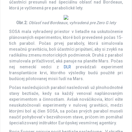
účastníci presunuli nad špeciálnu oblasť nad Bordeaux,
ktorá je vyčlenená pre parabolické lety.
Obr.2:
Oblasť nad Bordeaux, vyhradená pre Zero G lety
SOSA mala vyhradený priestor v lietadle na uskutočnenie
plánovaných experimentov, ktoré boli prevedené počas 15-
tich parabol. Počas prvej paraboly, ktorá simulovala
mesačnú gravitáciu, boli účastníci pripútaní, aby si zvykli na
radikálnu zmenu motorických podmienok. Druhá z parabol
simulovala príťažlivosť, aká panuje na planéte Mars. Počas
nej nemeckí vedci z
DLR
prevádzali experiment
transplantácie krvi, ktorého výsledky budú použité pri
budúcej pilotovanej misii ľudí na Mars.
Počas nasledujúcich parabol nasledovali už plnohodnotné
stavy beztiaže, kedy sa každý venoval naplánovaným
experimentom a činnostiam. Avšak nováčikovia, ktorí ešte
neuskutočnovali experimenty v nulovej gravitácii, medzi
ktorými bol aj člen SOSA, sa počas prvých parabol museli
naučiť pohybovať v bezváhovom stave, pričom im pomáhal
špecializovaný inštruktor Európskej vesmírnej agentúry.
Boris Fugger opisuje pocit beztiaže nasledovne: „V skratke