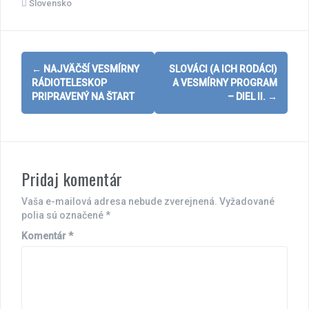
Slovensko
Post
←
NAJVÄČŠÍ VESMÍRNY
SLOVÁCI (A ICH RODÁCI)
navigation
RÁDIOTELESKOP
A VESMÍRNY PROGRAM
PRIPRAVENÝ NA ŠTART
– DIEL II.
→
Pridaj komentár
Vaša e-mailová adresa nebude zverejnená.
Vyžadované
polia sú označené
*
Komentár
*