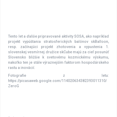
Tento let a ďalšie pripravované aktivity SOSA, ako napríklad
projekt vypúštania stratosferických balónov skBalloon,
resp. začínajúci projekt zhotovenia a vypustenia 1.
slovenskej vesmírnej družice skCube majú za cieľ posunúť
Slovensko bližšie k svetovému kozmickému výskumu,
nakoľko ten je stále výraznejším faktorom hospodárskeho
rastu a inovácií.
Fotografie z letu:
https://picasaweb.google.com/114020634382393011310/
ZeroG