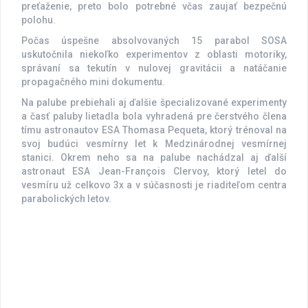
preťaženie, preto bolo potrebné včas zaujať bezpečnú
polohu.
Počas úspešne absolvovaných 15 parabol SOSA
uskutočnila niekoľko experimentov z oblasti motoriky,
správaní sa tekutín v nulovej gravitácii a natáčanie
propagačného mini dokumentu.
Na palube prebiehali aj ďalšie špecializované experimenty
a časť paluby lietadla bola vyhradená pre čerstvého člena
tímu astronautov ESA Thomasa Pequeta, ktorý trénoval na
svoj budúci vesmírny let k Medzinárodnej vesmírnej
stanici. Okrem neho sa na palube nachádzal aj ďalší
astronaut ESA Jean-François Clervoy, ktorý letel do
vesmíru už celkovo 3x a v súčasnosti je riaditeľom centra
parabolických letov.