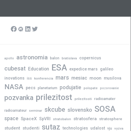
Facebook
Meetup
LinkedIn
Twitter
astronomia
copernicus
balon
bratislava
apollo
ESA
cubesat
Education
expedice mars
galileo
mars
mesiac
moon
inovations
musilova
iss
konferencia
NASA
podujatie
pecs
planetarium
polopate
pozorovanie
prilezitost
pozvanka
radioamater
prilezitosti
SOSA
skcube
slovensko
radioamateur
seminar
space
SpaceX
stratosfera
SpVRI
stratosphere
stratobalon
sutaz
student
studenti
technologies
udalost
vju
vyzva