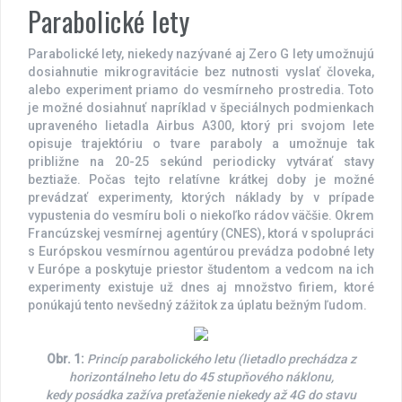
Parabolické lety
Parabolické lety, niekedy nazývané aj Zero G lety umožnujú
dosiahnutie mikrogravitácie bez nutnosti vyslať človeka,
alebo experiment priamo do vesmírneho prostredia. Toto
je možné dosiahnuť napríklad v špeciálnych podmienkach
upraveného lietadla Airbus A300, ktorý pri svojom lete
opisuje trajektóriu o tvare paraboly a umožnuje tak
približne na 20-25 sekúnd periodicky vytvárať stavy
beztiaže. Počas tejto relatívne krátkej doby je možné
prevádzať experimenty, ktorých náklady by v prípade
vypustenia do vesmíru boli o niekoľko rádov väčšie. Okrem
Francúzskej vesmírnej agentúry (CNES), ktorá v spolupráci
s Európskou vesmírnou agentúrou prevádza podobné lety
v Európe a poskytuje priestor študentom a vedcom na ich
experimenty existuje už dnes aj množstvo firiem, ktoré
ponúkajú tento nevšedný zážitok za úplatu bežným ľudom.
Obr. 1:
Princíp parabolického letu (lietadlo prechádza z
horizontálneho letu do 45 stupňového náklonu,
kedy posádka zažíva preťaženie niekedy až 4G do stavu