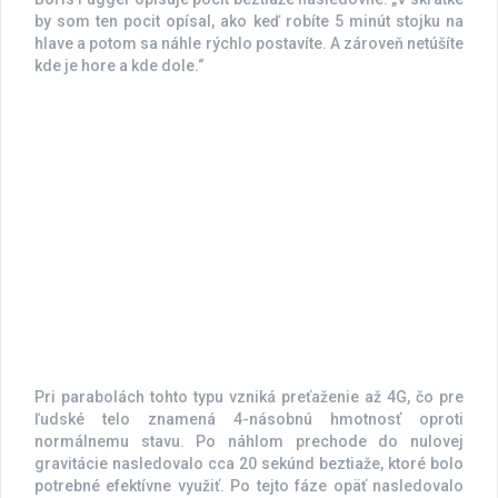
by som ten pocit opísal, ako keď robíte 5 minút stojku na
hlave a potom sa náhle rýchlo postavíte. A zároveň netúšíte
kde je hore a kde dole.“
Pri parabolách tohto typu vzniká preťaženie až 4G, čo pre
ľudské telo znamená 4-násobnú hmotnosť oproti
normálnemu stavu. Po náhlom prechode do nulovej
gravitácie nasledovalo cca 20 sekúnd beztiaže, ktoré bolo
potrebné efektívne využiť. Po tejto fáze opäť nasledovalo