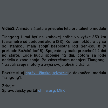
Video3
: Animácia štartu a priebehu letu orbitálneho modulu
Tiangong-1 má byť na kruhovej dráhe vo výške 350 km
(parametre sú podobné ako u ISS). Koncom októbra by sa
so stanicou mala spojiť bezpilotná loď Šen-čou 8 (v
preklade Božská loď 8). Spojenie by malo prebehnúť 2 dni
po štarte. Lode budú spojené 12 dní, potom sa lode
oddelia a zase spoja. Po záverečnom odpojení Tiangong-
1 zapáli svoje motory a zvýši svoju obežnú dráhu.
Pozrite si aj
správu čínskej televízie
o dokončeni modulu
Tiangong1.
Zdroje:
Spravodajský portál
china.org,
MEK