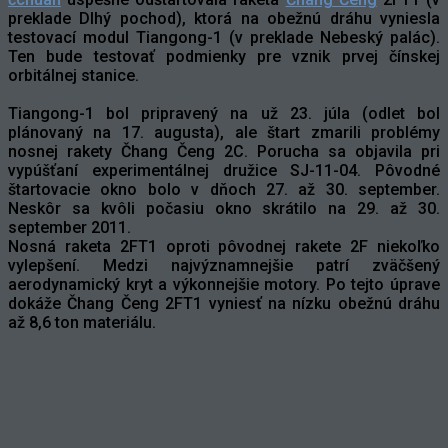
preklade Dlhý pochod), ktorá na obežnú dráhu vyniesla
testovací modul Tiangong-1 (v preklade Nebeský palác).
Ten bude testovať podmienky pre vznik prvej čínskej
orbitálnej stanice.
Tiangong-1 bol pripravený na už 23. júla (odlet bol
plánovaný na 17. augusta), ale štart zmarili problémy
nosnej rakety Čhang Čeng 2C. Porucha sa objavila pri
vypúšťaní experimentálnej družice SJ-11-04. Pôvodné
štartovacie okno bolo v dňoch 27. až 30. september.
Neskôr sa kvôli počasiu okno skrátilo na 29. až 30.
september 2011.
Nosná raketa 2FT1 oproti pôvodnej rakete 2F niekoľko
vylepšení. Medzi najvýznamnejšie patrí zväčšený
aerodynamický kryt a výkonnejšie motory. Po tejto úprave
dokáže Čhang Čeng 2FT1 vyniesť na nízku obežnú dráhu
až 8,6 ton materiálu.