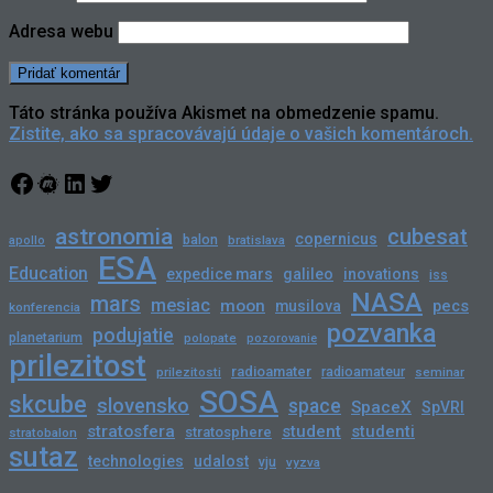
Adresa webu
Táto stránka používa Akismet na obmedzenie spamu.
Zistite, ako sa spracovávajú údaje o vašich komentároch.
Facebook
Meetup
LinkedIn
Twitter
astronomia
cubesat
copernicus
balon
bratislava
apollo
ESA
Education
expedice mars
galileo
inovations
iss
NASA
mars
mesiac
moon
pecs
musilova
konferencia
pozvanka
podujatie
planetarium
polopate
pozorovanie
prilezitost
radioamater
radioamateur
prilezitosti
seminar
SOSA
skcube
slovensko
space
SpaceX
SpVRI
stratosfera
student
studenti
stratosphere
stratobalon
sutaz
technologies
udalost
vju
vyzva