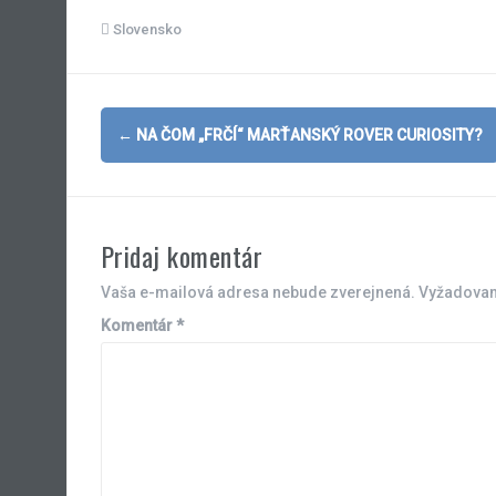
Slovensko
Post
←
NA ČOM „FRČÍ“ MARŤANSKÝ ROVER CURIOSITY?
navigation
Pridaj komentár
Vaša e-mailová adresa nebude zverejnená.
Vyžadovan
Komentár
*