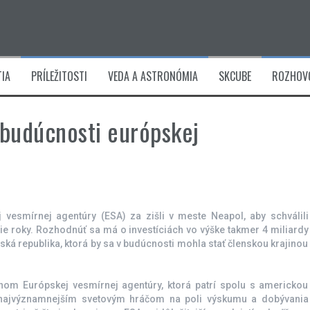
IA
PRÍLEŽITOSTI
VEDA A ASTRONÓMIA
SKCUBE
ROZHOV
 budúcnosti európskej
j vesmírnej agentúry (ESA) za zišli v meste Neapol, aby schválili
šie roky. Rozhodnúť sa má o investíciách vo výške takmer 4 miliardy
ská republika, ktorá by sa v budúcnosti mohla stať členskou krajinou
nom Európskej vesmírnej agentúry, ktorá patrí spolu s americkou
jvýznamnejším svetovým hráčom na poli výskumu a dobývania