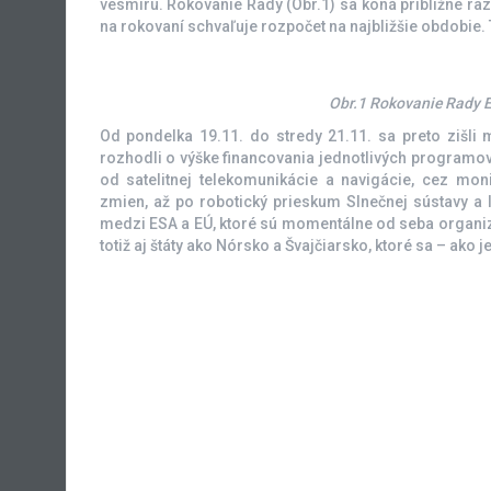
vesmíru. Rokovanie Rady (Obr.1) sa koná približne raz z
na rokovaní schvaľuje rozpočet na najbližšie obdobie. 
Obr.1 Rokovanie Rady E
Od pondelka 19.11. do stredy 21.11. sa preto zišli 
rozhodli o výške financovania jednotlivých programov
od satelitnej telekomunikácie a navigácie, cez mon
zmien, až po robotický prieskum Slnečnej sústavy a l
medzi ESA a EÚ, ktoré sú momentálne od seba organizač
totiž aj štáty ako Nórsko a Švajčiarsko, ktoré sa – ako