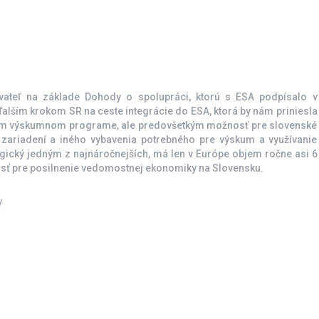
ateľ na základe Dohody o spolupráci, ktorú s ESA podpísalo v
 ďalším krokom SR na ceste integrácie do ESA, ktorá by nám priniesla
rnom výskumnom programe, ale predovšetkým možnosť pre slovenské
h zariadení a iného vybavenia potrebného pre výskum a využívanie
gický jedným z najnáročnejších, má len v Európe objem ročne asi 6
itosť pre posilnenie vedomostnej ekonomiky na Slovensku.
/