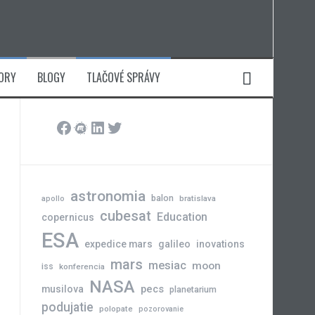
ORY
BLOGY
TLAČOVÉ SPRÁVY
Facebook
Meetup
LinkedIn
Twitter
astronomia
balon
bratislava
apollo
cubesat
Education
copernicus
ESA
expedice mars
galileo
inovations
mars
mesiac
moon
iss
konferencia
NASA
pecs
musilova
planetarium
podujatie
polopate
pozorovanie