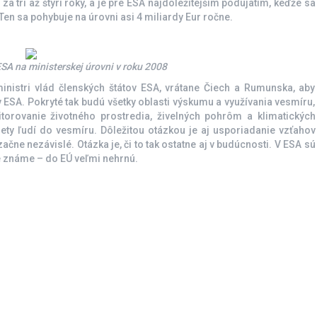
a tri až štyri roky, a je pre ESA najdôležitejším podujatím, keďže sa
Ten sa pohybuje na úrovni asi 4 miliardy Eur ročne.
SA na ministerskej úrovni v roku 2008
ministri vlád členských štátov ESA, vrátane Čiech a Rumunska, aby
 ESA. Pokryté tak budú všetky oblasti výskumu a využívania vesmíru,
itorovanie životného prostredia, živelných pohrôm a klimatických
ety ľudí do vesmíru. Dôležitou otázkou je aj usporiadanie vzťahov
ne nezávislé. Otázka je, či to tak ostatne aj v budúcnosti. V ESA sú
 je známe – do EÚ veľmi nehrnú.