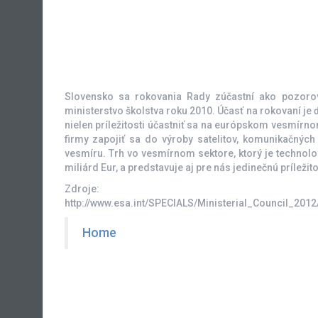
Slovensko sa rokovania Rady zúčastní ako pozorov
ministerstvo školstva roku 2010. Účasť na rokovaní je
nielen príležitosti účastniť sa na európskom vesmí
firmy zapojiť sa do výroby satelitov, komunikačnýc
vesmíru. Trh vo vesmírnom sektore, ktorý je technolo
miliárd Eur, a predstavuje aj pre nás jedinečnú prílež
Zdroje:
http://www.esa.int/SPECIALS/Ministerial_Council_2012
Home