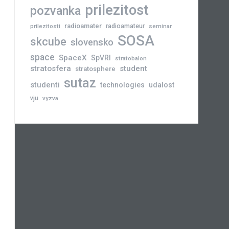
prilezitost
pozvanka
radioamater
radioamateur
prilezitosti
seminar
SOSA
skcube
slovensko
space
SpaceX
SpVRI
stratobalon
stratosfera
student
stratosphere
sutaz
studenti
technologies
udalost
vju
vyzva