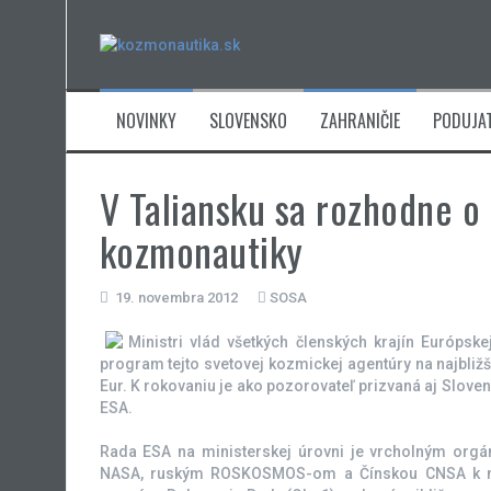
Skip
to
content
NOVINKY
SLOVENSKO
ZAHRANIČIE
PODUJAT
V Taliansku sa rozhodne o
kozmonautiky
19. novembra 2012
SOSA
Ministri vlád všetkých členských krajín Európske
program tejto svetovej kozmickej agentúry na najbliž
Eur. K rokovaniu je ako pozorovateľ prizvaná aj Sloven
ESA.
Rada ESA na ministerskej úrovni je vrcholným orgá
NASA, ruským ROSKOSMOS-om a Čínskou CNSA k na