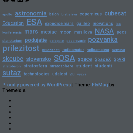
astronomia
cubesat
copernicus
balon
bratislava
apollo
ESA
Education
expedice mars
galileo
inovations
iss
NASA
mars
mesiac
moon
pecs
musilova
konferencia
pozvanka
podujatie
planetarium
polopate
pozorovanie
prilezitost
radioamater
radioamateur
prilezitosti
seminar
SOSA
skcube
slovensko
space
SpaceX
SpVRI
stratosfera
student
studenti
stratosphere
stratobalon
sutaz
technologies
udalost
vju
vyzva
Proudly powered by WordPress
|
Theme:
FlyMag
by
Themeisle.
Novinky
Slovensko
Zahraničie
Podujatia
Príležitosti
Veda