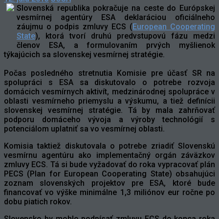
Slovenská republika pokračuje na ceste do Európskej
vesmírnej agentúry ESA deklaráciou oficiálneho
záujmu o podpis zmluvy ECS (
European Cooperating
State
), ktorá tvorí druhú predvstupovú fázu medzi
členov ESA, a formulovaním prvých myšlienok
týkajúcich sa slovenskej vesmírnej stratégie.
Počas posledného stretnutia Komisie pre účasť SR na
spolupráci s ESA sa diskutovalo o potrebe rozvoja
domácich vesmírnych aktivít, medzinárodnej spolupráce v
oblasti vesmírneho priemyslu a výskumu, a tiež definícii
slovenskej vesmírnej stratégie. Tá by mala zahrňovať
podporu domáceho vývoja a výroby technológií s
potenciálom uplatniť sa vo vesmírnej oblasti.
Komisia taktiež diskutovala o potrebe zriadiť Slovenskú
vesmírnu agentúru ako implementačný orgán záväzkov
zmluvy ECS. Tá si bude vyžadovať do roka vypracovať plán
PECS (Plan for European Cooperating State) obsahujúci
zoznam slovenských projektov pre ESA, ktoré bude
financovať vo výške minimálne 1,3 miliónov eur ročne po
dobu piatich rokov.
Slovensko by mohlo podpísať zmluvu ECS do konca roka