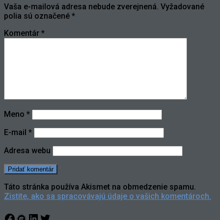
Vaša e-mailová adresa nebude zverejnená.
Vyžadované
polia sú označené
*
Komentár
*
Meno
*
E-mail
*
Adresa webu
Táto stránka používa Akismet na obmedzenie spamu.
Zistite, ako sa spracovávajú údaje o vašich komentároch.
Facebook
Meetup
LinkedIn
Twitter