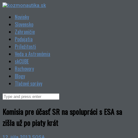
Skip
to
Novinky
content
Slovensko
Zahraničie
Podujatia
Príležitosti
Veda a Astronómia
skCUBE
Rozhovory
Blogy
Tlačové správy
Search
for:
Komisia pre účasť SR na spolupráci s ESA sa
zišla už po piaty krát
12. júla 2013
SOSA