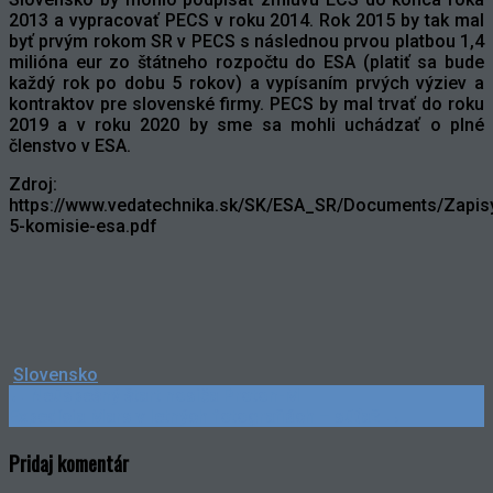
2013 a vypracovať PECS v roku 2014. Rok 2015 by tak mal
byť prvým rokom SR v PECS s následnou prvou platbou 1,4
milióna eur zo štátneho rozpočtu do ESA (platiť sa bude
každý rok po dobu 5 rokov) a vypísaním prvých výziev a
kontraktov pre slovenské firmy. PECS by mal trvať do roku
2019 a v roku 2020 by sme sa mohli uchádzať o plné
členstvo v ESA.
Zdroj:
https://www.vedatechnika.sk/SK/ESA_SR/Documents/Zapi
5-komisie-esa.pdf
Slovensko
Post
←
Neúspešný štart nosiča Proton-M
Expedícia Mars v letných fotografiách – súťaž
→
navigation
Pridaj komentár