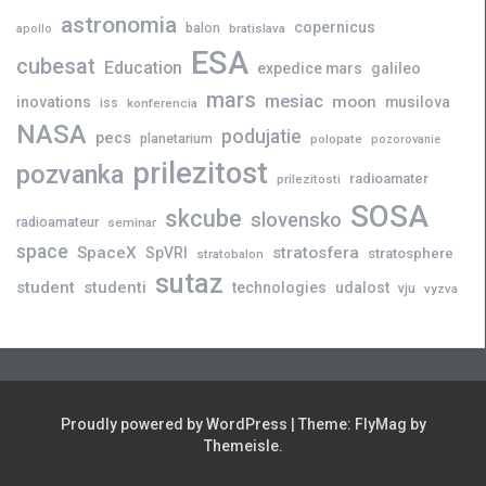
astronomia
copernicus
balon
bratislava
apollo
ESA
cubesat
Education
expedice mars
galileo
mars
mesiac
moon
inovations
musilova
iss
konferencia
NASA
podujatie
pecs
planetarium
polopate
pozorovanie
prilezitost
pozvanka
radioamater
prilezitosti
SOSA
skcube
slovensko
radioamateur
seminar
space
SpaceX
stratosfera
SpVRI
stratosphere
stratobalon
sutaz
student
studenti
technologies
udalost
vju
vyzva
Proudly powered by WordPress
|
Theme:
FlyMag
by
Themeisle.