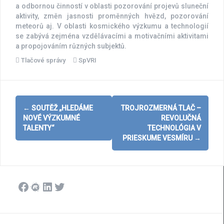
a odbornou činností v oblasti pozorování projevů sluneční
aktivity, změn jasnosti proměnných hvězd, pozorování
meteorů aj. V oblasti kosmického výzkumu a technologií
se zabývá zejména vzdělávacími a motivačními aktivitami
a propojováním různých subjektů.
Tlačové správy
SpVRI
Post
←
SOUTĚŽ „HLEDÁME
TROJROZMERNÁ TLAČ –
navigation
NOVÉ VÝZKUMNÉ
REVOLUČNÁ
TALENTY“
TECHNOLÓGIA V
PRIESKUME VESMÍRU
→
Facebook
Meetup
LinkedIn
Twitter