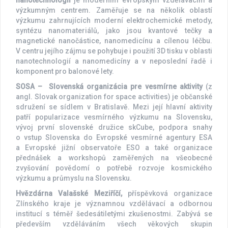
nanotechnologií
je moderním evropským vzdělávacím a
výzkumným centrem. Zaměřuje se na několik oblastí
výzkumu zahrnujících moderní elektrochemické metody,
syntézu nanomateriálů, jako jsou kvantové tečky a
magnetické nanočástice, nanomedicínu a cílenou léčbu.
V centru jejího zájmu se pohybuje i použití 3D tisku v oblasti
nanotechnologií a nanomedicíny a v neposlední řadě i
komponent pro balonové lety.
SOSA – Slovenská organizácia pre vesmírne aktivity
(z
angl. Slovak organization for space activities) je občanské
sdružení se sídlem v Bratislavě. Mezi její hlavní aktivity
patří popularizace vesmírného výzkumu na Slovensku,
vývoj první slovenské družice skCube, podpora snahy
o vstup Slovenska do Evropské vesmírné agentury ESA
a Evropské jižní observatoře ESO a také organizace
přednášek a workshopů zaměřených na všeobecné
zvyšování povědomí o potřebě rozvoje kosmického
výzkumu a průmyslu na Slovensku.
Hvězdárna Valašské Meziříčí,
příspěvková organizace
Zlínského kraje je významnou vzdělávací a odbornou
institucí s téměř šedesátiletými zkušenostmi. Zabývá se
především vzděláváním všech věkových skupin