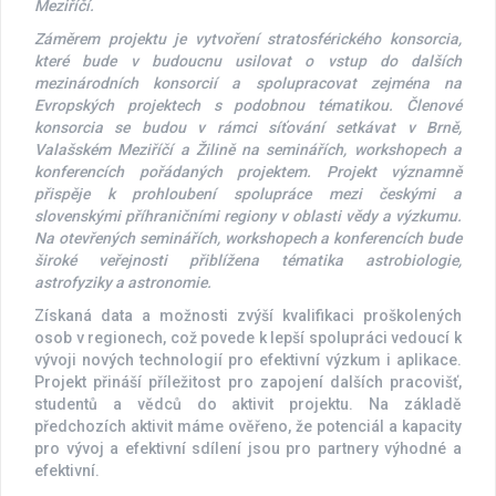
Meziříčí.
Záměrem projektu je vytvoření stratosférického konsorcia,
které bude v budoucnu usilovat o vstup do dalších
mezinárodních konsorcií a spolupracovat zejména na
Evropských projektech s podobnou tématikou. Členové
konsorcia se budou v rámci síťování setkávat v Brně,
Valašském Meziříčí a Žilině na seminářích, workshopech a
konferencích pořádaných projektem. Projekt významně
přispěje k prohloubení spolupráce mezi českými a
slovenskými příhraničními regiony v oblasti vědy a výzkumu.
Na otevřených seminářích, workshopech a konferencích bude
široké veřejnosti přiblížena tématika astrobiologie,
astrofyziky a astronomie.
Získaná data a možnosti zvýší kvalifikaci proškolených
osob v regionech, což povede k lepší spolupráci vedoucí k
vývoji nových technologií pro efektivní výzkum i aplikace.
Projekt přináší příležitost pro zapojení dalších pracovišť,
studentů a vědců do aktivit projektu. Na základě
předchozích aktivit máme ověřeno, že potenciál a kapacity
pro vývoj a efektivní sdílení jsou pro partnery výhodné a
efektivní.