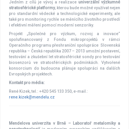
Jedním z cílů je vývoj a realizace
univerzální výzkumné
stratosférické platformy
, kterou bude možné využívat nejen
pro standardní vědecké a technologické experimenty, ale
také pro monitoring rychle se měnícího životního prostředí
i efektivní měření pomocí moderní senzoriky.
Projekt „Společně pro výzkum, rozvoj a inovace“
spolufinancovaný z Fondu mikroprojektů v rámci
Operačního programu přeshraniční spolupráce Slovenská
republika – Česká republika 2007 – 2013 umožní postavení,
testování a zkušební let stratosférické sondy pro testování
biosenzorů ve stratosférických podmínkách. Vytvořené
konsorcium do budoucna plánuje spolupráci na dalších
Evropských projektech.
Kontakt pro média:
René Kizek, tel.: +420 545 133 350, e-mail.:
rene.kizek@mendelu.cz
Mendelova univerzita v Brně – Laboratoř metalomiky a