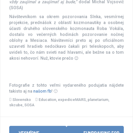
vždy zaujímal a zaujímať aj bude,“
dodal Michal Vojsovič
(SOSA)
Návštevníkom sa okrem pozorovania Slnka, vesmírnej
projekcie, prednášok z oblastí kozmonautiky a osobnej
účasti druhého slovenského kozmonauta Roba Vokála,
dostalo vo večerných hodinách pozorovanie nočnej
oblohy a Mesiaca. Návštevníci preto aj po oficiálnom
uzavretí hradieb nedočkavo čakali pri teleskopoch, aby
uvideli to, čo nám svieti nad hlavami, ale bežne sa o tom
akosi nehovorí. Nuž, ktovie prečo 😉
Fotografie z tohto veľmi vydareného podujatia nájdete
takisto aj na
našom fb
! 🙂
Slovensko
Education
,
expediceMARS
,
planetarium
,
skcube
,
SOSA
Post