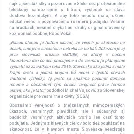
najkrajšie stážistky a pozorovanie Slnka cez profesionálne
teleskopy samozrejme s filtrom, výsledok sa stáva
doslova kozmickým. A aby toho nebolo málo, okrem
edukatívneho a poznávacieho rozmeru podujatia Vesmír
na hradbách, nesmel chýbať ani druhý originál slovenský
kozmonaut osobne, Robo Vokál.
„Našou úlohou je ľuďom ukázať, že vesmír je skutočne na
dosah, sme jeho súčasťou a netreba sa ho báť. Dôkazom je aj
prvá slovenská družica skCUBE, na ktorej v našom
laboratóriu deň čo deň pracujeme a do vesmíru ju plánujeme
vypustiť už začiatkom roka 2016. Slovensko ako jedna z mála
krajín sveta a jediná krajina EÚ nemá v týchto sférach
viditeľné výsledky. Aj preto sa snažíme posunúť domáce
renomé a oboznámiť tým širokú verejnosť práve formou
aktivít, ako je táto,“
podotkol Michal Vojsovič zo Slovenskej
organizácie pre vesmírne aktivity (SOSA)
Oboznámiť verejnosť o (ne)známych mimozemských
úkazoch, vesmírnych plavidlách, ale i súčasných aj
budúcich vesmírnych aktivitách tvorilo len časť tohto
podujatia. Jedným z hlavných cieľov bolo tiež poukázať na
skutočnosť, že v hlavnom meste Slovenska neexistuje