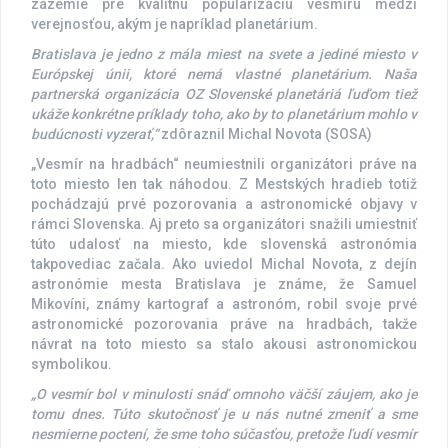
zázemie pre kvalitnú popularizáciu vesmíru medzi
verejnosťou, akým je napríklad planetárium.
Bratislava je jedno z mála miest na svete a jediné miesto v
Európskej únii, ktoré nemá vlastné planetárium. Naša
partnerská organizácia OZ Slovenské planetáriá ľuďom tiež
ukáže konkrétne príklady toho, ako by to planetárium mohlo v
budúcnosti vyzerať,“
zdôraznil Michal Novota (SOSA)
„Vesmír na hradbách“ neumiestnili organizátori práve na
toto miesto len tak náhodou. Z Mestských hradieb totiž
pochádzajú prvé pozorovania a astronomické objavy v
rámci Slovenska. Aj preto sa organizátori snažili umiestniť
túto udalosť na miesto, kde slovenská astronómia
takpovediac začala. Ako uviedol Michal Novota, z dejín
astronómie mesta Bratislava je známe, že Samuel
Mikovíni, známy kartograf a astronóm, robil svoje prvé
astronomické pozorovania práve na hradbách, takže
návrat na toto miesto sa stalo akousi astronomickou
symbolikou.
„O vesmír bol v minulosti snáď omnoho väčší záujem, ako je
tomu dnes. Túto skutočnosť je u nás nutné zmeniť a sme
nesmierne poctení, že sme toho súčasťou, pretože ľudí vesmír