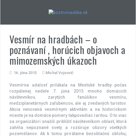
Skip
to
content
Vesmír na hradbách – o
poznávaní , horúcich objavoch a
mimozemských úkazoch
16. júna 2015
Michal Vojsovič
Vesmírna udalosť prilákala na Mestské hradby počas
rozpálenej nedele 7. júna 2015 mnoho domácich
návštevníkov, zarytých fanúšikov vesmíru,
medziplanetárnych zaľúbencov, ale aj zvedavých turistov.
Akcia venovaná vesmírnym aktivitám a na historickom
mieste je na domáce pomery takpovediac raritou.
O to viac
sa organizátori snažili priblížiť návštevníkom oblasť, ktorá
zahŕňa nepoznané svety a rozširuje obzory všetkých
pozemšťanov. Ak k tomu prirátame bezoblačnú oblohu,