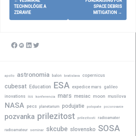
←
VESMÍRNE
FUNDRAISING FOR
navigation
TECHNOLÓGIE A
SPACE DEBRIS
ZDRAVIE
MITIGATION
→
Facebook
Meetup
LinkedIn
Twitter
astronomia
copernicus
balon
bratislava
apollo
ESA
cubesat
Education
expedice mars
galileo
mars
mesiac
moon
inovations
musilova
iss
konferencia
NASA
podujatie
pecs
planetarium
polopate
pozorovanie
prilezitost
pozvanka
radioamater
prilezitosti
SOSA
skcube
slovensko
radioamateur
seminar