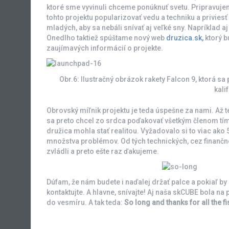
ktoré sme vyvinuli chceme ponúknuť svetu. Pripravuj
tohto projektu popularizovať vedu a techniku a privie
mladých, aby sa nebáli snívať aj veľké sny. Napríklad aj
Onedlho taktiež spúštame nový web
druzica.sk,
ktorý b
zaujímavých informácií o projekte.
Obr.6: Ilustračný obrázok rakety Falcon 9, ktorá sa
kali
Obrovský míľnik projektu je teda úspešne za nami. Až 
sa preto chcel zo srdca poďakovať všetkým členom tí
družica mohla stať realitou. Vyžadovalo si to viac ako
množstva problémov. Od tých technických, cez finančné,
zvládli a preto ešte raz ďakujeme.
Dúfam, že nám budete i naďalej držať palce a pokiaľ by 
kontaktujte. A hlavne, snívajte! Aj naša skCUBE bola na 
do vesmíru. A tak teda:
So long and thanks for all the fi