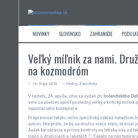
Skip
to
content
NOVINKY
SLOVENSKO
ZAHRANIČIE
PODUJAT
Veľký míľnik za nami. Dru
na kozmodróm
16. mája 2016
Ondrej Zavodsky
V nedeľu, 24. apríla, sme sa vydali do
holandského Del
sme za účelom splniť posledný veľký a kritický miľní
vypúšťacieho kontajnera.
Prepravovať takýto veľmi špecifický náklad lietadlom b
autom. Nie preto, že by sa družici niečo stalo, tá musí
Avšak byrokracia a prísne kontroly na letisku nás od ta
niečo o družiciach a raketách 🙂 Čakalo na nás teda kr