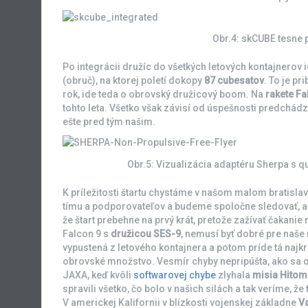
Obr.4: skCUBE tesne 
Po integrácii družíc do všetkých letových kontajnerov 
(obruč), na ktorej poletí dokopy
87 cubesatov
. To je pr
rok, ide teda o obrovský družicový boom. Na
rakete Fa
tohto leta. Všetko však závisí od úspešnosti predchád
ešte pred tým našim.
Obr.5: Vizualizácia adaptéru Sherpa s 
K príležitosti štartu chystáme v našom malom bratisl
tímu a podporovateľov a budeme spoločne sledovať, a
že štart prebehne na prvý krát, pretože zažívať čakanie n
Falcon 9 s
družicou SES-9
, nemusí byť dobré pre naše 
vypustená z letového kontajnera a potom príde tá najkrit
obrovské množstvo. Vesmír chyby nepripúšta, ako sa 
JAXA, keď kvôli
softwarovej chybe
zlyhala
misia Hitom
spravili všetko, čo bolo v našich silách a tak veríme, ž
V americkej Kalifornii v blízkosti vojenskej základne
V