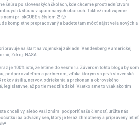
eme šnúru po slovenských školách, kde chceme prostredníctvom
sť mladých k štúdiu v spomínaných oboroch. Taktiež motivujeme
 s nami pri skCUBE s číslom 2! 🙂
ude kompletne prepracovaný a budete tam môcť nájsť veľa nových a
 pripravuje na štart na vojenskej základni Vandenberg v americkej
fornii, Zdroj: NASA
teraz je 100% isté, že letíme do vesmíru. Záverom tohto blogu by som
mu, podporovateľom a partnerom, vďaka ktorým sa prvá slovenská
 5 rokov úsilia, nervov, odriekania a prekonania obrovského
 legislatívne, až po tie medziľudské. Všetko sme to však ako tím
ste chceli vy, alebo vaši známi podporiť našu činnosť, určite nás
počiatku iba odvážny sen, ktorý je teraz zhmotnený a pripravený letieť
sh*.