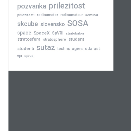
prilezitost
pozvanka
radioamater
radioamateur
prilezitosti
seminar
SOSA
skcube
slovensko
space
SpaceX
SpVRI
stratobalon
stratosfera
student
stratosphere
sutaz
studenti
technologies
udalost
vju
vyzva