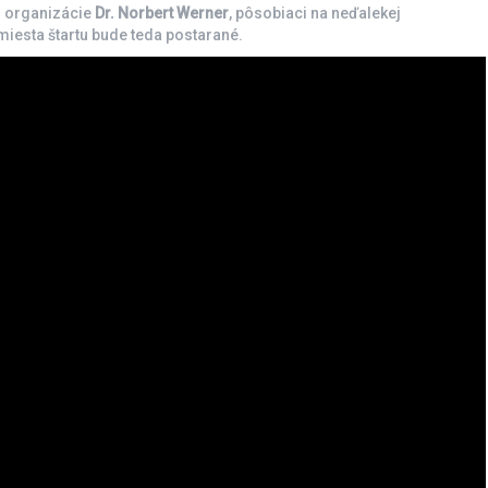
j organizácie
Dr.
Norbert Werner
, pôsobiaci na neďalekej
iesta štartu bude teda postarané.