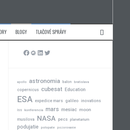
ORY
BLOGY
TLAČOVÉ SPRÁVY
Facebook
Meetup
LinkedIn
Twitter
astronomia
balon
bratislava
apollo
cubesat
Education
copernicus
ESA
expedice mars
galileo
inovations
mars
mesiac
moon
iss
konferencia
NASA
pecs
musilova
planetarium
podujatie
polopate
pozorovanie