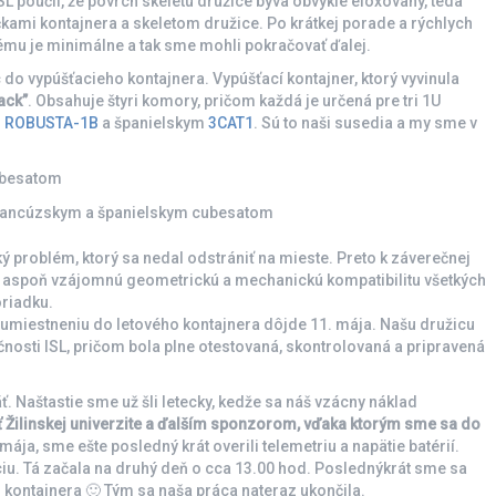
L poučil, že povrch skeletu družice býva obvykle eloxovaný, teda
kami kontajnera a skeletom družice. Po krátkej porade a rýchlych
lému je minimálne a tak sme mohli pokračovať ďalej.
 do vypúšťacieho kontajnera. Vypúšťací kontajner, ktorý vyvinula
ack”
. Obsahuje štyri komory, pričom každá je určená pre tri 1U
m
ROBUSTA-1B
a španielskym
3CAT1
. Sú to naši susedia a my sme v
francúzskym a španielskym cubesatom
ý problém, ktorý sa nedal odstrániť na mieste. Preto k záverečnej
k aspoň vzájomnú geometrickú a mechanickú kompatibilitu všetkých
oriadku.
u umiestneniu do letového kontajnera dôjde 11. mája. Našu družicu
osti ISL, pričom bola plne otestovaná, skontrolovaná a pripravená
. Naštastie sme už šli letecky, kedže sa náš vzácny náklad
Žilinskej univerzite a ďalším sponzorom, vďaka ktorým sme sa do
 mája, sme ešte posledný krát overili telemetriu a napätie batérií.
ciu. Tá začala na druhý deň o cca 13.00 hod. Poslednýkrát sme sa
o kontajnera 🙂 Tým sa naša práca nateraz ukončila.