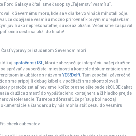
e Ford Galaxy a čítali sme časopisy „Tajemství vesmíru“.
ovali k Severnému moru, kde sa v diaľke vo vlnách mihotali bóje.
toval, že dobýjanie vesmíru možno prirovnať k prvým moreplavbám.
tým javili ako neprekonateľné, sú čoraz bližšie. Večer sme zaspávali
äťročná cesta sa blíži do finále!
ier. Časť výpravy pri studenom Severnom mori
sídli aj
spoločnosť ISL
, ktorá zabezpečuje integráciu našej družice
 sa správať v superčistej miestnosti a kontrole dokumentácie sme
iverzitnom inkubátore s názvom
YES!Delft
. Tam započali záverečné
ice sme pripojili debug kábel a v počítači sme skontrolovali
tory, pretože zatiaľ nevieme, koľko presne ešte bude skCUBE čakať
sa naša družica zmestí do vypúšťacieho kontajnera a či hladko prejde
merové tolerancie. Tu treba zdôrazniť, že prístup bol naozaj
kumentácie a štandardu by nás mohla stáť cestu do vesmíru.
 Fit-check cubesatov