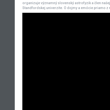
organizuje významný slovenský astrofyzik a člen naše
Standfordskej univerzite. O dojmy a emócie priamo z m