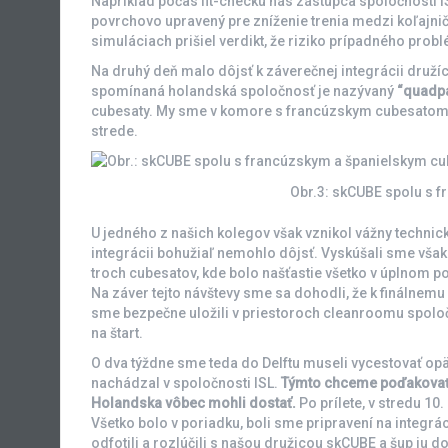
Napríklad počas fit-checku nás zástupca spoločnosti IS
povrchovo upravený pre zníženie trenia medzi koľajnič
simuláciach prišiel verdikt, že riziko prípadného prob
Na druhý deň malo dôjsť k záverečnej integrácii družíc
spomínaná holandská spoločnosť je nazývaný
“quadp
cubesaty. My sme v komore s francúzskym cubesato
strede.
Obr.3: skCUBE spolu s 
U jedného z našich kolegov však vznikol vážny technick
integrácii bohužiaľ nemohlo dôjsť. Vyskúšali sme vša
troch cubesatov, kde bolo našťastie všetko v úplnom p
Na záver tejto návštevy sme sa dohodli, že k finálnem
sme bezpečne uložili v priestoroch cleanroomu spoločn
na štart.
O dva týždne sme teda do Delftu museli vycestovať opäť
nachádzal v spoločnosti ISL.
Týmto chceme poďakovať 
Holandska vôbec mohli dostať.
Po prílete, v stredu 10.
Všetko bolo v poriadku, boli sme pripravení na integrá
odfotili a rozlúčili s našou družicou skCUBE a šup ju d