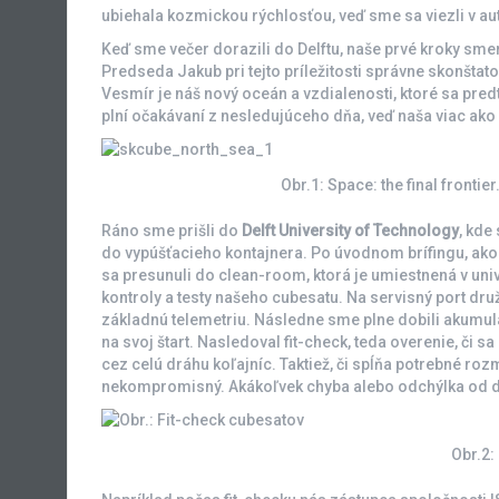
ubiehala kozmickou rýchlosťou, veď sme sa viezli v aut
Keď sme večer dorazili do Delftu, naše prvé kroky smer
Predseda Jakub pri tejto príležitosti správne skonšta
Vesmír je náš nový oceán a vzdialenosti, ktoré sa pred
plní očakávaní z nesledujúceho dňa, veď naša viac ako p
Obr.1: Space: the final front
Ráno sme prišli do
Delft University of Technology
, kde 
do vypúšťacieho kontajnera. Po úvodnom brífingu, ako
sa presunuli do clean-room, ktorá je umiestnená v un
kontroly a testy našeho cubesatu. Na servisný port druž
základnú telemetriu. Následne sme plne dobili akumulá
na svoj štart. Nasledoval fit-check, teda overenie, či 
cez celú dráhu koľajníc. Taktiež, či spĺňa potrebné roz
nekompromisný. Akákoľvek chyba alebo odchýlka od do
Obr.2: