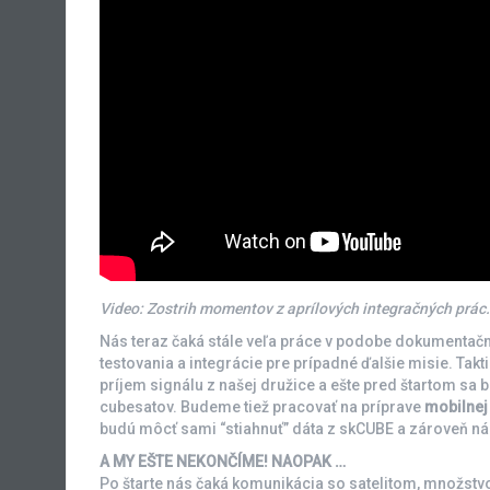
Video: Zostrih momentov z aprílových integračných prác.
Nás teraz čaká stále veľa práce v podobe dokumentačne
testovania a integrácie pre prípadné ďalšie misie. Ta
príjem signálu z našej družice a ešte pred štartom s
cubesatov. Budeme tiež pracovať na príprave
mobilnej 
budú môcť sami “stiahnuť” dáta z skCUBE a zároveň 
A MY EŠTE NEKONČÍME! NAOPAK …
Po štarte nás čaká komunikácia so satelitom, množstvo