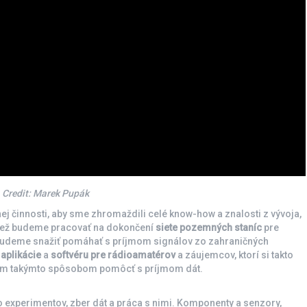
 Credit: Marek Pupák
j činnosti, aby sme zhromaždili celé know-how a znalosti z vývoja,
ktiež budeme pracovať na dokončení
siete pozemných staníc
pre
a budeme snažiť pomáhať s príjmom signálov zo zahraničných
aplikácie
a
softvéru pre rádioamatérov
a záujemcov, ktorí si takto
nám takýmto spôsobom pomôcť s príjmom dát.
 experimentov, zber dát a práca s nimi. Komponenty a senzory,