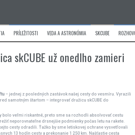
IA
PRÍLEŽITOSTI
VEDA A ASTRONÓMIA
SKCUBE
ROZHOV
žica skCUBE už onedlho zamieri
ftu
– jednej z posledných zastávok našej cesty do vesmíru. Vyrazili
k pred samotným štartom – integrovať družicu skCUBE do
y bolo veľmi riskantné, preto sme sa rozhodli absolvovať cestu
 prežiť neporovnateľne drsnejšie podmienky počas letu na rakete.
kejto cesty odradili. Ťažko by sme letiskovej ochrane vysvetľovali
ásnych 13 hodín cesty a prekonanie 1 250 km. Našťastie cesta