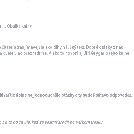
r.1: Obálka knihy
 čitateľa zaujímavejšia ako dlhý náučný text. Dobré otázky z nás
a svete viac prezradíme. A ako to hovorí aj Jiří Grygar o tejto knihe,
ávať tie úplne najjednoduchšie otázky a ty budeš pútavo odpovedať.
, a to od chvíle, keď sa vesmír zrodil po Veľkom tresku.