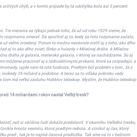
určitých chýb, a v tomto prípade by tá odchýlka bola asi 5 percent.
. Tie merania sa týkajú jednak toho, že už od roku 1929 vieme, že
o rozpínania zmerať. Dá spočítať aj to, kedy sa toto rozpínanie začalo,
e už veľmi zriedený. Potom to možno nezávisle zistiť aj z toho, ako dlho
klad aj to ako dlho svieti Slnko a hviezdy v Mliečnej dráhe. A Mliečna
ečna dráha je galaxia, materská galaxia, v ktorej sa nachádzame. Sú aj
tom môžeme pracovať aj s rádioaktívnymi prvkami, ktoré sa rozpadajú, a
hromady, vyjde nám tá istá hodnota. Predtým bol problém v tom , že z
, inokedy 25 miliárd a podobne. A teraz sa to vďaka pokroku vedy
 na čom má veľkú zásluhu Hubblov teleskop. Myslím, že Hubblov teleskop
pred 14 miliardami rokov nastal Veľký tresk?
alosť, než si väčšina ľudí dokáže predstaviť. V okamihu Veľkého tresku,
. Vznikla hmota vesmíru, ktorá predtým nebola. A vznikol aj čas, ktorý
žku pred-, tak je to najmä časová predložka. Tak sme na to v bežnom