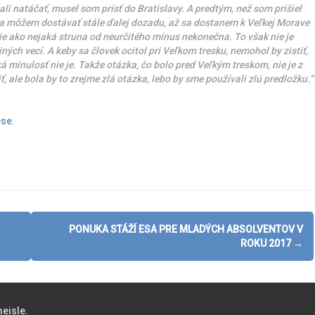
ali natáčať, musel som prísť do Bratislavy. A predtým, než som prišiel
 sa môžem dostávať stále ďalej dozadu, až sa dostanem k Veľkej Morave
uje ako nejaká struna od neurčitého mínus nekonečna. To však nie je
ch vecí. A keby sa človek ocitol pri Veľkom tresku, nemohol by zistiť,
á minulosť nie je. Takže otázka, čo bolo pred Veľkým treskom, nie je z
, ale bola by to zrejme zlá otázka, lebo by sme používali zlú predložku.“
ese
.
PONUKA STÁŽÍ ESA PRE MLADÝCH ABSOLVENTOV V
ROKU 2017
→
eisle.