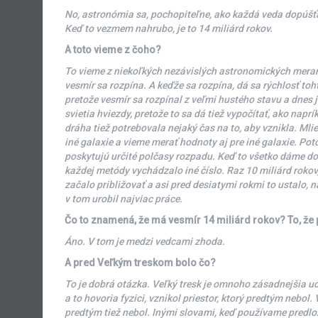
No, astronómia sa, pochopiteľne, ako každá veda dopúšťa 
Keď to vezmem nahrubo, je to 14 miliárd rokov.
A toto vieme z čoho?
To vieme z niekoľkých nezávislých astronomických meraní
vesmír sa rozpína. A keďže sa rozpína, dá sa rýchlosť toht
pretože vesmír sa rozpínal z veľmi hustého stavu a dnes j
svietia hviezdy, pretože to sa dá tiež vypočítať, ako naprí
dráha tiež potrebovala nejaký čas na to, aby vznikla. Mli
iné galaxie a vieme merať hodnoty aj pre iné galaxie. Po
poskytujú určité polčasy rozpadu. Keď to všetko dáme do
každej metódy vychádzalo iné číslo. Raz 10 miliárd rokov
začalo približovať a asi pred desiatymi rokmi to ustalo,
v tom urobil najviac práce.
Čo to znamená, že má vesmír 14 miliárd rokov? To, že 
Áno. V tom je medzi vedcami zhoda.
A pred Veľkým treskom bolo čo?
To je dobrá otázka. Veľký tresk je omnoho zásadnejšia ud
a to hovoria fyzici, vznikol priestor, ktorý predtým nebol
predtým tiež nebol. Inými slovami, keď používame predlo