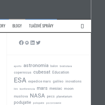
ORY
BLOGY
TLAČOVÉ SPRÁVY
Facebook
Meetup
LinkedIn
Twitter
astronomia
balon
bratislava
apollo
cubesat
Education
copernicus
ESA
expedice mars
galileo
inovations
mars
mesiac
moon
iss
konferencia
NASA
pecs
musilova
planetarium
podujatie
polopate
pozorovanie