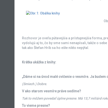
Ob
Rozhovor je oveľa pútavejšia a prístupnejšia forma, pre
vydolujú aj to, čo by sme sami nenapísali, takže o sebe 
tak ako Štefan Hríb sa ho ešte nikto nepýtal.
Krátka ukážka z knihy:
„Dáme si na úvod malé cvičenie o vesmíre. Ja budem d
(Smiech.) Dobre.
V ako starom vesmíre práve sedíme?
Tak to môžem povedať úplne presne. Má 13,7 miliárd rokov
To vieme presne?