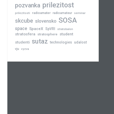
prilezitost
pozvanka
radioamater
radioamateur
prilezitosti
seminar
SOSA
skcube
slovensko
space
SpaceX
SpVRI
stratobalon
stratosfera
student
stratosphere
sutaz
studenti
technologies
udalost
vju
vyzva