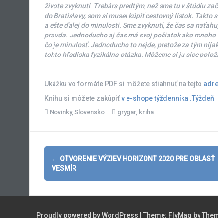
živote zvyknutí. Trebárs predtým, než sme tu v štúdiu zač
do Bratislavy, som si musel kúpiť cestovný lístok. Takto
a ešte ďalej do minulosti. Sme zvyknutí, že čas sa naťah
pravda. Jednoducho aj čas má svoj počiatok ako mnoho iný
čo je minulosť. Jednoducho to nejde, pretože za tým nijak
tohto hľadiska fyzikálna otázka. Môžeme si ju síce položiť
Ukážku vo formáte PDF si môžete stiahnuť na tejto
adr
Knihu si môžete zakúpiť
v e-shope týždenníka .Týždeň
Novinky
,
Slovensko
grygar
,
kniha
Post
←
OTVORENIE VÝZIEV HORIZONT 2020 PRE OBLASŤ
navigation
VESMÍR
Proudly powered by WordPress
|
Theme:
FlyMag
by Them