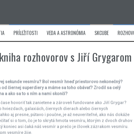
IA
PRÍLEŽITOSTI
VEDA A ASTRONÓMIA
SKCUBE
ROZHOV
 kniha rozhovorov s Jiří Grygarom
rvej sekunde vesmíru? Bol vesmír hneď priestorovo nekonečný?
a od čiernej superdiery a máme sa toho obávať? Zrodil sa celý
ha a ako sa to s ním a nami skončí?
a čase hovoriť tak zanietene a zároveň fundovane ako Jiří Grygar?
i o hviezdach, galaxiách, čiernych dierach alebo čiernych
ahko aj presne, pútavo i poučne, je až neuveriteľné, ako nás dokáže
ečítať si o tom, čo je to skrytá hmota vesmíru, ktorým z dvoch druhov
 aký koniec asi čaká náš vesmír a prečo je človek zázrakom vesmíru.
kom vesmíre žije.