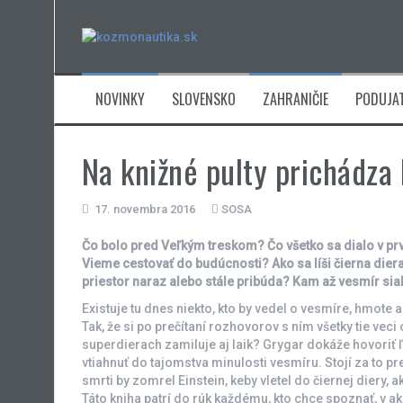
Skip
to
content
NOVINKY
SLOVENSKO
ZAHRANIČIE
PODUJAT
Na knižné pulty prichádza
17. novembra 2016
SOSA
Čo bolo pred Veľkým treskom? Čo všetko sa dialo v p
Vieme cestovať do budúcnosti? Ako sa líši čierna dier
priestor naraz alebo stále pribúda? Kam až vesmír sia
Existuje tu dnes niekto, kto by vedel o vesmíre, hmote 
Tak, že si po prečítaní rozhovorov s ním všetky tie vec
superdierach zamiluje aj laik? Grygar dokáže hovoriť ľ
vtiahnuť do tajomstva minulosti vesmíru. Stojí za to pr
smrti by zomrel Einstein, keby vletel do čiernej diery,
Táto kniha patrí do rúk každému, kto chce spoznať, v a