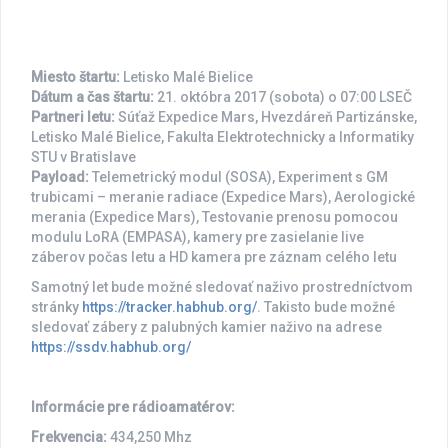
Miesto štartu:
Letisko Malé Bielice
Dátum a čas štartu:
21. októbra 2017 (sobota) o 07:00 LSEČ
Partneri letu:
Súťaž Expedice Mars, Hvezdáreň Partizánske,
Letisko Malé Bielice, Fakulta Elektrotechnicky a Informatiky
STU v Bratislave
Payload:
Telemetrický modul (SOSA), Experiment s GM
trubicami – meranie radiace (Expedice Mars), Aerologické
merania (Expedice Mars), Testovanie prenosu pomocou
modulu LoRA (EMPASA), kamery pre zasielanie live
záberov počas letu a HD kamera pre záznam celého letu
Samotný let bude možné sledovať naživo prostredníctvom
stránky
https://tracker.habhub.org/
. Takisto bude možné
sledovať zábery z palubných kamier naživo na adrese
https://ssdv.habhub.org/
Informácie pre rádioamatérov:
Frekvencia:
434,250 Mhz