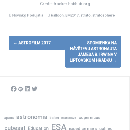
Credit: tracker.habhub.org
Novinky
,
Podujatia
balloon
,
EM2017
,
strato
,
stratosphere
Post
←
ASTROFILM 2017
SPOMIENKA NA
navigation
NÁVŠTEVU ASTRONAUTA
JAMESA B. IRWINA V
LIPTOVSKOM HRÁDKU
→
Facebook
Meetup
LinkedIn
Twitter
astronomia
copernicus
balon
bratislava
apollo
ESA
cubesat
Education
expedice mars
galileo