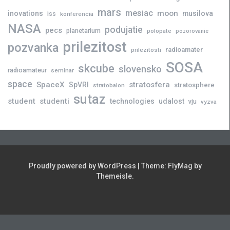
mars
mesiac
moon
inovations
musilova
iss
konferencia
NASA
podujatie
pecs
planetarium
polopate
pozorovanie
prilezitost
pozvanka
radioamater
prilezitosti
SOSA
skcube
slovensko
radioamateur
seminar
space
SpaceX
stratosfera
SpVRI
stratosphere
stratobalon
sutaz
student
studenti
technologies
udalost
vju
vyzva
Proudly powered by WordPress
|
Theme:
FlyMag
by
Themeisle.
Novinky
Slovensko
Zahraničie
Podujatia
Príležitosti
Veda
skCUBE
Rozhovory
Blogy
Tlačové
a
správy
Astronómia