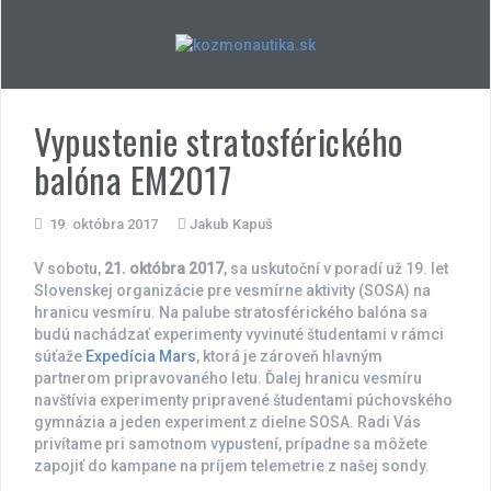
Skip
to
content
Vypustenie stratosférického
balóna EM2017
19. októbra 2017
Jakub Kapuš
V sobotu,
21. októbra 2017
, sa uskutoční v poradí už 19. let
Slovenskej organizácie pre vesmírne aktivity (SOSA) na
hranicu vesmíru. Na palube stratosférického balóna sa
budú nachádzať experimenty vyvinuté študentami v rámci
súťaže
Expedícia Mars
, ktorá je zároveň hlavným
partnerom pripravovaného letu. Ďalej hranicu vesmíru
navštívia experimenty pripravené študentami púchovského
gymnázia a jeden experiment z dielne SOSA. Radi Vás
privítame pri samotnom vypustení, prípadne sa môžete
zapojiť do kampane na príjem telemetrie z našej sondy.