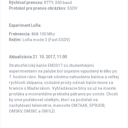
Rýchlosť prenosu:
RTTY, 300 baud
Protokol pre prenos obrázkov:
SSDV
Experiment LoRa:
Frekvencia:
868.100 Mhz
Režim:
LoRa mode 3 (Fast SSDV)
Aktualizácia 21. 10. 2017, 11:00
Stratosférický balón EM2017 so študentskými
experimentami na palube bol úspešne vypustený krátko po
7. hodine ráno. Napriek silnému nahusteniu balóna a veľkej
rýchlosti stúpania, vzdušné prúdy odviali balón tesne za
hranice s Maďarskom. Vyhľadávacie tímy sú už na mieste
pristátia a momentálne prebieha pátranie po sonde. Chceli
by sme poďakovať všetkým, ktorí sa podielali na
zachytávaní telemetrie, menovite OM7AAK, SP9UOB,
OM5KV, OM3BC a OM1LD.