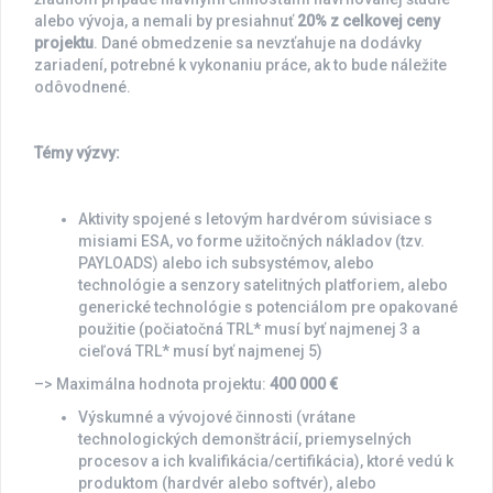
alebo vývoja, a nemali by presiahnuť
20% z celkovej ceny
projektu
. Dané obmedzenie sa nevzťahuje na dodávky
zariadení, potrebné k vykonaniu práce, ak to bude náležite
odôvodnené.
Témy výzvy:
Aktivity spojené s letovým hardvérom súvisiace s
misiami ESA, vo forme užitočných nákladov (tzv.
PAYLOADS) alebo ich subsystémov, alebo
technológie a senzory satelitných platforiem, alebo
generické technológie s potenciálom pre opakované
použitie (počiatočná TRL* musí byť najmenej 3 a
cieľová TRL* musí byť najmenej 5)
–> Maximálna hodnota projektu:
400 000 €
Výskumné a vývojové činnosti (vrátane
technologických demonštrácií, priemyselných
procesov a ich kvalifikácia/certifikácia), ktoré vedú k
produktom (hardvér alebo softvér), alebo