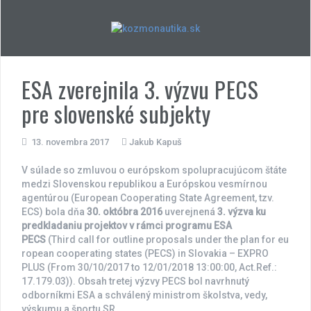
Skip
to
content
ESA zverejnila 3. výzvu PECS
pre slovenské subjekty
13. novembra 2017
Jakub Kapuš
V súlade so zmluvou o európskom spolupracujúcom štáte
medzi Slovenskou republikou a Európskou vesmírnou
agentúrou (European Cooperating State Agreement, tzv.
ECS) bola dňa
30. októbra 2016
uverejnená
3. výzva ku
predkladaniu projektov v rámci programu ESA
PECS
(Third call for outline proposals under the plan for eu
ropean cooperating states (PECS) in Slovakia – EXPRO
PLUS (From 30/10/2017 to 12/01/2018 13:00:00, Act.Ref.:
17.179.03)). Obsah tretej výzvy PECS bol navrhnutý
odborníkmi ESA a schválený ministrom školstva, vedy,
výskumu a športu SR.