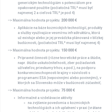
generickým technológiám s potenciálom pre
opakované použitie (počiatočná TRL* musí byť
najmenej 2 a cieľová TRL* je pod 4)
–> Maximálna hodnota projektu:
200 000 €
Aplikácie na báze kozmických technológií, produkty
a služby využívajúce vesmírnu infraštruktúru, ktorá
už existuje alebo je jej prevádzka plánovaná v blízkej
budúcnosti, (počiatočná TRL* musí byť najmenej 4)
–> Maximálna hodnota projektu:
150 000 €
Prípravné činnosti (rôzne teoretické práce a štúdie,
napr. štúdie uskutočniteľnosti, zber požiadaviek
užívateľov, prieskumy trhov, a pod.), na podporu
konkurencieschopnosti krajiny v súvislosti s
programami ESA (nepovinnými alebo povinnými), v
ktorých sa Slovensko môže v budúcnosti zúčastniť;
–> Maximálna hodnota projektu:
75 000 €
Informačné a vzdelávacie aktivity:
na zvýšenie povedomia o kozmických
technológiách a ich uplatnení v praxi (vrátane