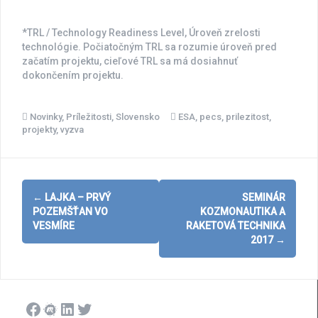
*TRL / Technology Readiness Level, Úroveň zrelosti
technológie. Počiatočným TRL sa rozumie úroveň pred
začatím projektu, cieľové TRL sa má dosiahnuť
dokončením projektu.
Novinky
,
Príležitosti
,
Slovensko
ESA
,
pecs
,
prilezitost
,
projekty
,
vyzva
Post
←
LAJKA – PRVÝ
SEMINÁR
navigation
POZEMŠŤAN VO
KOZMONAUTIKA A
VESMÍRE
RAKETOVÁ TECHNIKA
2017
→
Facebook
Meetup
LinkedIn
Twitter