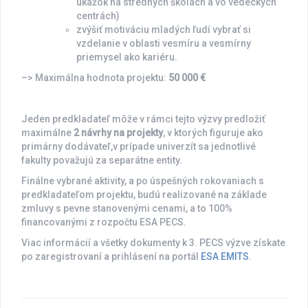
ukážok na stredných školách a vo vedeckých
centrách)
zvýšiť motiváciu mladých ľudí vybrať si
vzdelanie v oblasti vesmíru a vesmírny
priemysel ako kariéru.
–> Maximálna hodnota projektu:
50 000 €
Jeden predkladateľ môže v rámci tejto výzvy predložiť
maximálne
2 návrhy na projekty
, v ktorých figuruje ako
primárny dodávateľ,v prípade univerzít sa jednotlivé
fakulty považujú za separátne entity.
Finálne vybrané aktivity, a po úspešných rokovaniach s
predkladateľom projektu, budú realizované na základe
zmluvy s pevne stanovenými cenami, a to 100%
financovanými z rozpočtu ESA PECS.
Viac informácií a všetky dokumenty k 3. PECS výzve získate
po zaregistrovaní a prihlásení na portál
ESA EMITS
.