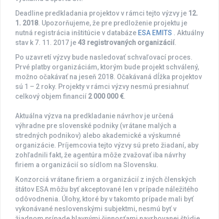
Deadline predkladania projektov v rámci tejto výzvy je
12.
1. 2018
. Upozorňujeme, že pre predloženie projektu je
nutná registrácia inštitúcie v databáze
ESA EMITS
. Aktuálny
stav k 7. 11. 2017 je
43 registrovaných organizácií
.
Po uzavretí výzvy bude nasledovať schvaľovací proces.
Prvé platby organizáciám, ktorým bude projekt schválený,
možno očakávať na jeseň 2018. Očakávaná dĺžka projektov
sú 1 – 2 roky. Projekty v rámci výzvy nesmú presiahnuť
celkový objem financií
2 000 000 €
.
Aktuálna výzva na predkladanie návrhov je určená
výhradne pre slovenské podniky (vrátane malých a
stredných podnikov) alebo akademické a výskumné
organizácie. Príjemcovia tejto výzvy sú preto žiadaní, aby
zohľadnili fakt, že agentúra môže zvažovať iba návrhy
firiem a organizácií so sídlom na Slovensku.
Konzorciá vrátane firiem a organizácií z iných členských
štátov ESA môžu byť akceptované len v prípade náležitého
odôvodnenia. Úlohy, ktoré by v takomto prípade mali byť
vykonávané neslovenskými subjektmi, nesmú byť v
žiadnom prípade hlavnými činnosťami navrhovanej štúdie