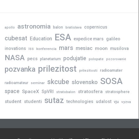
astronomia
copernicus
balon
bratislava
apollo
ESA
cubesat
Education
expedice mars
galileo
mars
mesiac
moon
inovations
musilova
iss
konferencia
NASA
podujatie
pecs
planetarium
polopate
pozorovanie
prilezitost
pozvanka
radioamater
prilezitosti
SOSA
skcube
slovensko
radioamateur
seminar
space
SpaceX
stratosfera
SpVRI
stratosphere
stratobalon
sutaz
student
studenti
technologies
udalost
vju
vyzva