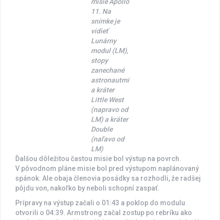
misie Apollo
11. Na
snímke je
vidieť
Lunárny
modul (LM),
stopy
zanechané
astronautmi
a kráter
Little West
(napravo od
LM) a kráter
Double
(naľavo od
LM)
Ďalšou dôležitou častou misie bol výstup na povrch.
V pôvodnom pláne misie bol pred výstupom naplánovaný
spánok. Ale obaja členovia posádky sa rozhodli, že radšej
pôjdu von, nakoľko by neboli schopní zaspať.
Prípravy na výstup začali o 01:43 a poklop do modulu
otvorili o 04:39. Armstrong začal zostup po rebríku ako