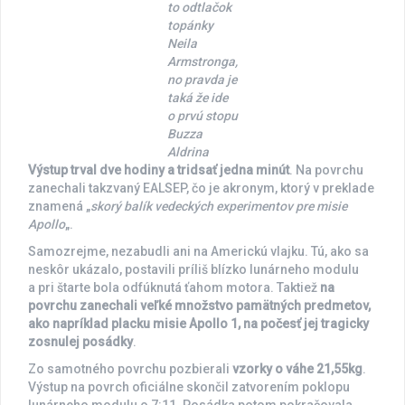
to odtlačok
topánky
Neila
Armstronga,
no pravda je
taká že ide
o prvú stopu
Buzza
Aldrina
Výstup trval dve hodiny a tridsať jedna minút
. Na povrchu
zanechali takzvaný EALSEP, čo je akronym, ktorý v preklade
znamená „
skorý balík vedeckých experimentov pre misie
Apollo
„.
Samozrejme, nezabudli ani na Americkú vlajku. Tú, ako sa
neskôr ukázalo, postavili príliš blízko lunárneho modulu
a pri štarte bola odfúknutá ťahom motora. Taktiež
na
povrchu zanechali veľké množstvo pamätných predmetov,
ako napríklad placku misie Apollo 1, na počesť jej tragicky
zosnulej posádky
.
Zo samotného povrchu pozbierali
vzorky o váhe 21,55kg
.
Výstup na povrch oficiálne skončil zatvorením poklopu