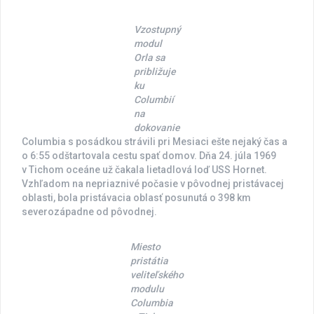
Vzostupný
modul
Orla sa
približuje
ku
Columbií
na
dokovanie
Columbia s posádkou strávili pri Mesiaci ešte nejaký čas a
o 6:55 odštartovala cestu spať domov. Dňa 24. júla 1969
v Tichom oceáne už čakala lietadlová loď USS Hornet.
Vzhľadom na nepriaznivé počasie v pôvodnej pristávacej
oblasti, bola pristávacia oblasť posunutá o 398 km
severozápadne od pôvodnej.
Miesto
pristátia
veliteľského
modulu
Columbia