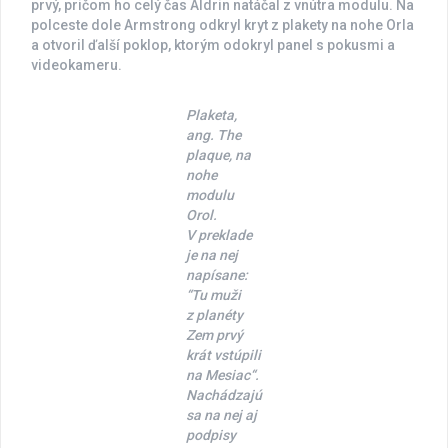
prvý, pričom ho celý čas Aldrin natáčal z vnútra modulu. Na
polceste dole Armstrong odkryl kryt z plakety na nohe Orla
a otvoril ďalší poklop, ktorým odokryl panel s pokusmi a
videokameru.
Plaketa,
ang. The
plaque, na
nohe
modulu
Orol.
V preklade
je na nej
napísane:
“Tu muži
z planéty
Zem prvý
krát vstúpili
na Mesiac“.
Nachádzajú
sa na nej aj
podpisy