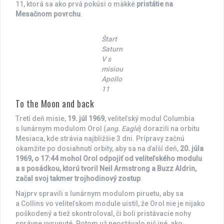
11, ktorá sa ako prvá pokúsi o mäkké
pristátie na
Mesačnom povrchu
.
Štart
Saturn
V
s
misiou
Apollo
11
To the Moon and back
Tretí deň misie,
19. júl 1969
, veliteľský modul Columbia
s lunárnym modulom Orol (
ang. Eagle
) dorazili na orbitu
Mesiaca, kde strávia najbližšie 3 dni. Prípravy začnú
okamžite po dosiahnutí orbity, aby sa na ďalší deň,
20. júla
1969, o 17:44 mohol Orol odpojiť od veliteľského modulu
a s posádkou, ktorú tvoril Neil Armstrong a Buzz Aldrin,
začal svoj takmer trojhodinový zostup
.
Najprv spravili s lunárnym modulom piruetu, aby sa
a Collins vo veliteľskom module uistil, že Orol nie je nijako
poškodený a tiež skontroloval, či boli pristávacie nohy
správne vysunuté. Potom už neostávalo nič iné, ako