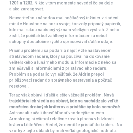
1201 a 1202
. Nikto v tom momente nevedel čo sa deje
a ako zareagovať.
Neuveriteľnou náhodou mal počítačový inžinier v riadení
misií v Houstone na boku svojej konzoly pripnutý papierik,
kde mal rukou napísaný význam všetkých výstrah. Z neho
zistil, že počítač bol zahltený informáciami a nebol
schopný dostatočne rýchlo spracovávať ďalšie údaje.
Príčinu problému sa podarilo nájsť v zle nastavenom
stretávacom radare, ktorý sa používal na dokovanie
veliteľského a lunárneho modulu. Informácie z neho sa
zmiešavali s informáciami z pristávacieho radaru.
Problém sa podarilo vyriešiť tak, že Aldrin prepol
približovací radar do správneho nastavenia a počítač
resetoval.
Teraz však objavili ďalší a ešte vážnejší problém.
Nová
trajektória ich viedla na oblasť, kde sa nachádzalo veľké
množstvo drobných kráterov a pristátie by bolo nemožné
.
Astronauti začali ihneď hľadať vhodnejšie miesto.
Armstrong si všimol relatívne rovnú plochu v blízkosti
kráteru Little West. Vedel, že nemôže pristáť do kráteru. No
vzorky z tejto oblasti by mali veľkú geologickú hodnotu.