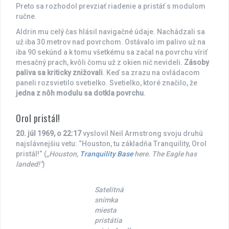
Preto sa rozhodol prevziať riadenie a pristáť s modulom
ručne.
Aldrin mu celý čas hlásil navigačné údaje. Nachádzali sa
už iba 30 metrov nad povrchom. Ostávalo im palivo už na
iba 90 sekúnd a k tomu všetkému sa začal na povrchu víriť
mesačný prach, kvôli čomu už z okien nič nevideli.
Zásoby
paliva sa kriticky znižovali
. Keď sa zrazu na ovládacom
paneli rozsvietilo svetielko. Svetielko, ktoré značilo, že
jedna z nôh modulu sa dotkla povrchu
.
Orol pristál!
20. júl 1969, o 22:17
vyslovil Neil Armstrong svoju druhú
najslávnejšiu vetu: “Houston, tu základňa Tranquility, Orol
pristál!“ (
„Houston,
Tranquility Base
here. The Eagle has
landed!“
)
Satelitná
snímka
miesta
pristátia