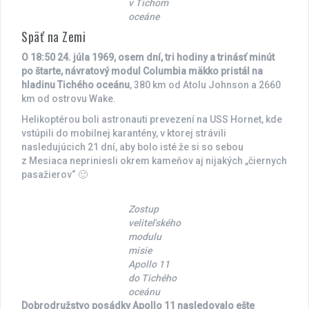
v Tichom
oceáne
Späť na Zemi
O 18:50 24. júla 1969, osem dní, tri hodiny a trinásť minút
po štarte, návratový modul Columbia mäkko pristál na
hladinu Tichého oceánu
, 380 km od Atolu Johnson a 2660
km od ostrovu Wake.
Helikoptérou boli astronauti prevezení na USS Hornet, kde
vstúpili do mobilnej karantény, v ktorej strávili
nasledujúcich 21 dní, aby bolo isté že si so sebou
z Mesiaca nepriniesli okrem kameňov aj nijakých „čiernych
pasažierov“ 🙂
Zostup
veliteľského
modulu
misie
Apollo 11
do Tichého
oceánu
Dobrodružstvo posádky Apollo 11 nasledovalo ešte