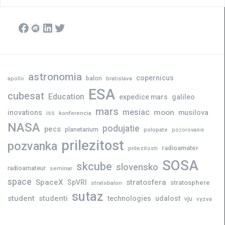
Facebook
Meetup
LinkedIn
Twitter
astronomia
copernicus
balon
bratislava
apollo
ESA
cubesat
Education
expedice mars
galileo
mars
mesiac
moon
inovations
musilova
iss
konferencia
NASA
podujatie
pecs
planetarium
polopate
pozorovanie
prilezitost
pozvanka
radioamater
prilezitosti
SOSA
skcube
slovensko
radioamateur
seminar
space
SpaceX
stratosfera
SpVRI
stratosphere
stratobalon
sutaz
student
studenti
technologies
udalost
vju
vyzva