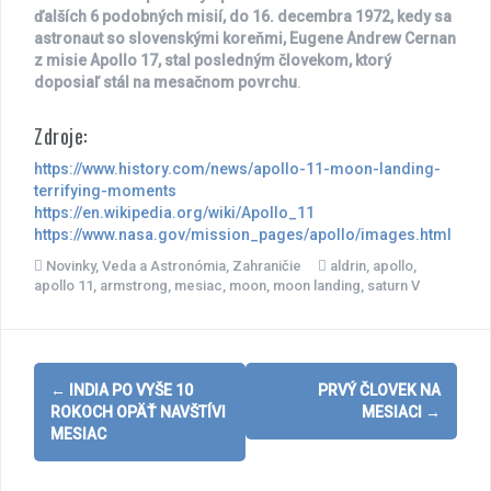
ďalších 6 podobných misií, do 16. decembra 1972, kedy sa
astronaut so slovenskými koreňmi, Eugene Andrew Cernan
z misie Apollo 17, stal posledným človekom, ktorý
doposiaľ stál na mesačnom povrchu
.
Zdroje:
https://www.history.com/news/apollo-11-moon-landing-
terrifying-moments
https://en.wikipedia.org/wiki/Apollo_11
https://www.nasa.gov/mission_pages/apollo/images.html
Novinky
,
Veda a Astronómia
,
Zahraničie
aldrin
,
apollo
,
apollo 11
,
armstrong
,
mesiac
,
moon
,
moon landing
,
saturn V
Post
←
INDIA PO VYŠE 10
PRVÝ ČLOVEK NA
navigation
ROKOCH OPÄŤ NAVŠTÍVI
MESIACI
→
MESIAC