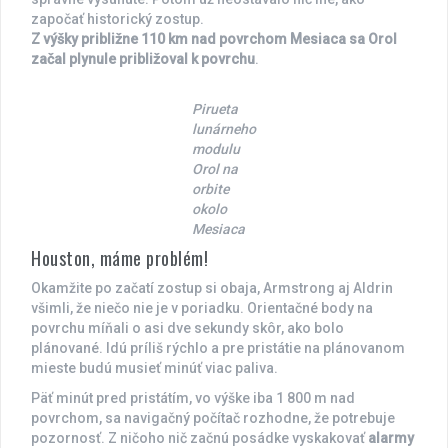
započať historický zostup.
Z výšky približne 110 km nad povrchom Mesiaca sa Orol
začal plynule približoval k povrchu
.
Pirueta
lunárneho
modulu
Orol na
orbite
okolo
Mesiaca
Houston, máme problém!
Okamžite po začatí zostup si obaja, Armstrong aj Aldrin
všimli, že niečo nie je v poriadku. Orientačné body na
povrchu míňali o asi dve sekundy skôr, ako bolo
plánované. Idú príliš rýchlo a pre pristátie na plánovanom
mieste budú musieť minúť viac paliva.
Päť minút pred pristátím, vo výške iba 1 800 m nad
povrchom, sa navigačný počítač rozhodne, že potrebuje
pozornosť. Z ničoho nič začnú posádke vyskakovať
alarmy