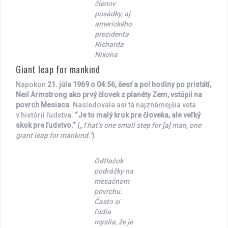
členov
posádky, aj
amerického
prezidenta
Richarda
Nixona
Giant leap for mankind
Napokon
21. júla 1969 o 04:56, šesť a pol hodiny po pristátí,
Neil Armstrong ako prvý človek z planéty Zem, vstúpil na
povrch Mesiaca
. Nasledovala asi tá najznámejšia veta
v histórií ľudstva:
“Je to malý krok pre človeka, ale veľký
skok pre ľudstvo.“
(
„That’s one small step for [a] man, one
giant leap for mankind.“
)
Odtlačok
podrážky na
mesačnom
povrchu.
Často si
ľudia
myslia, že je