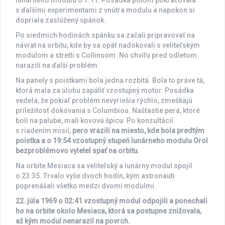
lunárneho modulu o 7:11. Posádka potom pokračovala
s ďalšími experimentami z vnútra modulu a napokon si
dopriala zaslúžený spánok.
Po siedmich hodinách spánku sa začali pripravovať na
návrat na orbitu, kde by sa opäť nadokovali s veliteľským
modulom a stretli s Collinsom. No chvíľu pred odletom
narazili na ďalší problém.
Na panely s poistkami bola jedna rozbitá. Bola to práve tá,
ktorá mala za úlohu zapáliť vzostupný motor. Posádka
vedela, že pokiaľ problém nevyriešia rýchlo, zmeškajú
príležitosť dokovania s Columbiou. Našťastie perá, ktoré
boli na palube, mali kovovú špicu. Po konzultácií
s riadením misií,
pero vrazili na miesto, kde bola predtým
poistka a o 19:54 vzostupný stupeň lunárneho modulu Orol
bezproblémovo vyletel spať na orbitu
.
Na orbite Mesiaca sa veliteľský a lunárny modul spojil
o 23:35. Trvalo vyše dvoch hodín, kým astronauti
poprenášali všetko medzi dvomi modulmi.
22. júla 1969 o 02:41 vzostupný modul odpojili a ponechali
ho na orbite okolo Mesiaca, ktorá sa postupne znižovala,
až kým modul nenarazil na povrch.