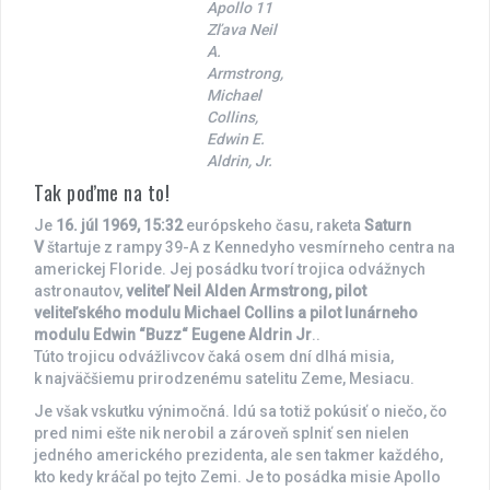
Apollo 11
Zľava Neil
A.
Armstrong,
Michael
Collins,
Edwin E.
Aldrin, Jr.
Tak poďme na to!
Je
16. júl 1969, 15:32
európskeho času, raketa
Saturn
V
štartuje z rampy 39-A z Kennedyho vesmírneho centra na
americkej Floride. Jej posádku tvorí trojica odvážnych
astronautov,
veliteľ Neil Alden Armstrong, pilot
veliteľského modulu Michael Collins a pilot lunárneho
modulu Edwin “Buzz“ Eugene Aldrin Jr
..
Túto trojicu odvážlivcov čaká osem dní dlhá misia,
k najväčšiemu prirodzenému satelitu Zeme, Mesiacu.
Je však vskutku výnimočná. Idú sa totiž pokúsiť o niečo, čo
pred nimi ešte nik nerobil a zároveň splniť sen nielen
jedného amerického prezidenta, ale sen takmer každého,
kto kedy kráčal po tejto Zemi. Je to posádka misie Apollo