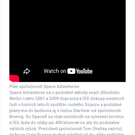
Plán spoločnosti Space Adventures
Space Adventures sa o podobné aktivity snaží dlhodobo.
Medzi rokmi 2001 a 2009 dopravila k ISS dokopy siedmich
ľudí v ôsmich letoch využitím ruského Soyuzu a podobné
plány má do budúcna aj s loďou Starliner od spoločnosti
Boeing. So SpaceX sa však nedohodli na vynesení turistov
k ISS, teda do výšky asi 400 kilometrov, ale do podstatne
väčších výšok. Prezident spoločnosti Tom Shelley načrtol,
že by sa Crew Dragon mohol vyšplhať až do výšky približne