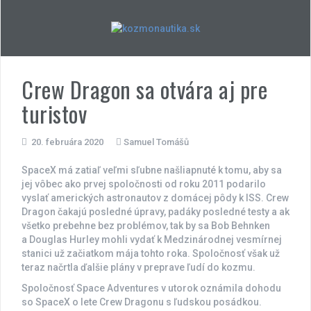
Skip
to
content
Crew Dragon sa otvára aj pre
turistov
20. februára 2020
Samuel Tomášů
SpaceX má zatiaľ veľmi sľubne našliapnuté k tomu, aby sa
jej vôbec ako prvej spoločnosti od roku 2011 podarilo
vyslať amerických astronautov z domácej pôdy k ISS. Crew
Dragon čakajú posledné úpravy, padáky posledné testy a ak
všetko prebehne bez problémov, tak by sa Bob Behnken
a Douglas Hurley mohli vydať k Medzinárodnej vesmírnej
stanici už začiatkom mája tohto roka. Spoločnosť však už
teraz načrtla ďalšie plány v preprave ľudí do kozmu.
Spoločnosť Space Adventures v utorok oznámila dohodu
so SpaceX o lete Crew Dragonu s ľudskou posádkou.