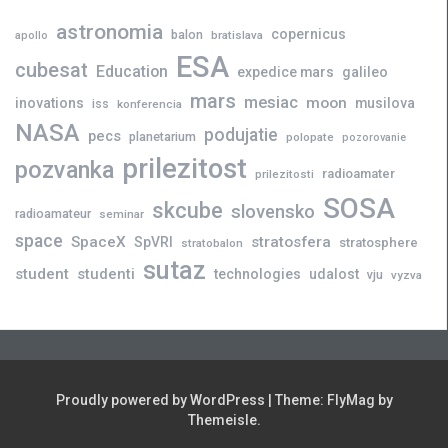
astronomia
copernicus
balon
bratislava
apollo
ESA
cubesat
Education
expedice mars
galileo
mars
mesiac
moon
inovations
musilova
iss
konferencia
NASA
podujatie
pecs
planetarium
polopate
pozorovanie
prilezitost
pozvanka
radioamater
prilezitosti
SOSA
skcube
slovensko
radioamateur
seminar
space
SpaceX
stratosfera
SpVRI
stratosphere
stratobalon
sutaz
student
studenti
technologies
udalost
vju
vyzva
Proudly powered by WordPress
|
Theme:
FlyMag
by
Themeisle.