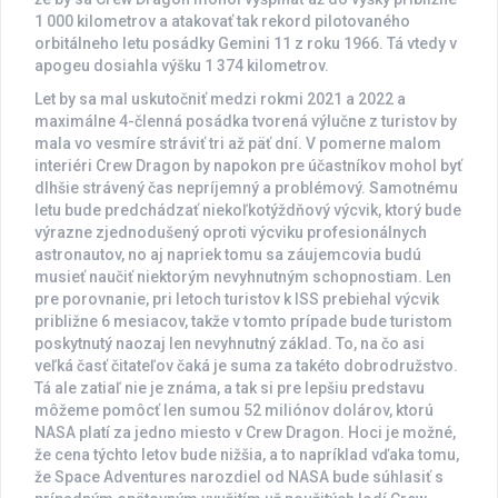
1 000 kilometrov a atakovať tak rekord pilotovaného
orbitálneho letu posádky Gemini 11 z roku 1966. Tá vtedy v
apogeu dosiahla výšku 1 374 kilometrov.
Let by sa mal uskutočniť medzi rokmi 2021 a 2022 a
maximálne 4-členná posádka tvorená výlučne z turistov by
mala vo vesmíre stráviť tri až päť dní. V pomerne malom
interiéri Crew Dragon by napokon pre účastníkov mohol byť
dlhšie strávený čas nepríjemný a problémový. Samotnému
letu bude predchádzať niekoľkotýždňový výcvik, ktorý bude
výrazne zjednodušený oproti výcviku profesionálnych
astronautov, no aj napriek tomu sa záujemcovia budú
musieť naučiť niektorým nevyhnutným schopnostiam. Len
pre porovnanie, pri letoch turistov k ISS prebiehal výcvik
približne 6 mesiacov, takže v tomto prípade bude turistom
poskytnutý naozaj len nevyhnutný základ. To, na čo asi
veľká časť čitateľov čaká je suma za takéto dobrodružstvo.
Tá ale zatiaľ nie je známa, a tak si pre lepšiu predstavu
môžeme pomôcť len sumou 52 miliónov dolárov, ktorú
NASA platí za jedno miesto v Crew Dragon. Hoci je možné,
že cena týchto letov bude nižšia, a to napríklad vďaka tomu,
že Space Adventures narozdiel od NASA bude súhlasiť s