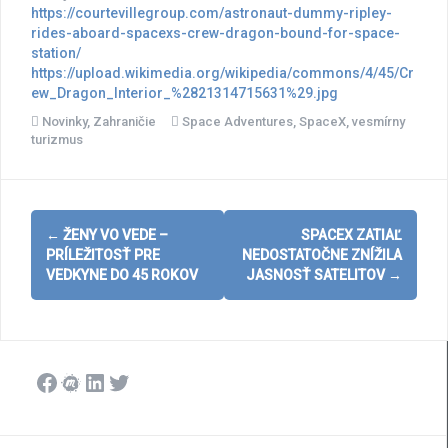
https://courtevillegroup.com/astronaut-dummy-ripley-
rides-aboard-spacexs-crew-dragon-bound-for-space-
station/
https://upload.wikimedia.org/wikipedia/commons/4/45/Cr
ew_Dragon_Interior_%2821314715631%29.jpg
Novinky
,
Zahraničie
Space Adventures
,
SpaceX
,
vesmírny
turizmus
Post
←
ŽENY VO VEDE –
SPACEX ZATIAĽ
navigation
PRÍLEŽITOSŤ PRE
NEDOSTATOČNE ZNÍŽILA
VEDKYNE DO 45 ROKOV
JASNOSŤ SATELITOV
→
Facebook
Meetup
LinkedIn
Twitter