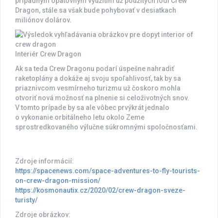
prípadným opätovným využitím už použitých lodí Crew
Dragon, stále sa však bude pohybovať v desiatkach
miliónov dolárov.
Interiér Crew Dragon
Ak sa teda Crew Dragonu podarí úspešne nahradiť
raketoplány a dokáže aj svoju spoľahlivosť, tak by sa
priaznivcom vesmírneho turizmu už čoskoro mohla
otvoriť nová možnosť na plnenie si celoživotných snov.
V tomto prípade by sa ale vôbec prvýkrát jednalo
o vykonanie orbitálneho letu okolo Zeme
sprostredkovaného výlučne súkromnými spoločnosťami.
Zdroje informácií:
https://spacenews.com/space-adventures-to-fly-tourists-
on-crew-dragon-mission/
https://kosmonautix.cz/2020/02/crew-dragon-sveze-
turisty/
Zdroje obrázkov: