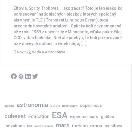
Elfovia, Sprity, Trollovia … ako začať? Toto je len niekoľko
pomenovaní nadoblačných bleskov, ktorých spoločný
akronym je TLE ( Transient Luminous Event ), teda
prechodné svetelné udalosti. Opticky boli zaznamenané
až v roku 1989 z univerzity v Minnesote, vďaka pokročilej
CCD video technike. Niet ale pochýb, že boli pozorované
už v dávnych dobách a videli ich, aj […]
Novinky
,
Veda a Astronómia
Facebook
Meetup
LinkedIn
Twitter
astronomia
copernicus
balon
bratislava
apollo
ESA
cubesat
Education
expedice mars
galileo
mars
mesiac
moon
inovations
musilova
iss
konferencia