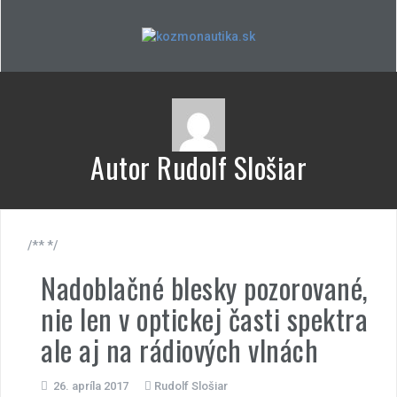
Skip
to
content
Autor
Rudolf Slošiar
/** */
Nadoblačné blesky pozorované,
nie len v optickej časti spektra
ale aj na rádiových vlnách
26. apríla 2017
Rudolf Slošiar