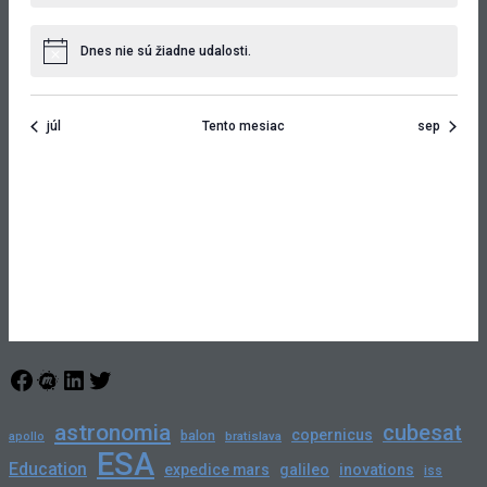
Dnes nie sú žiadne udalosti.
Notice
júl
Tento mesiac
sep
Prihlásiť sa na odber
Facebook
Meetup
LinkedIn
Twitter
astronomia
cubesat
copernicus
balon
bratislava
apollo
ESA
Education
expedice mars
galileo
inovations
iss